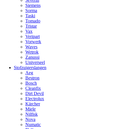
Severin
Siemens
Sorma
Taski
Tomado
Tristar
Vax
Veripart
Vorwerk
Waves
Wetrok
Zanussi
Universeel
Stofzuigerslangen
Aeg
Bestron
Bosch
Cleanfix
Dirt Devil
Electrolux
Kärcher
Miele
Nilfisk
Nova
Numatic