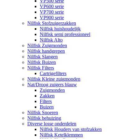
VP500 serie
VP600 serie
VP700 serie
VP900 serie
Nilfisk Stofzuigerzakken
Nilfisk huishoudelijk
Nilfisk semi professioneel
Nilfisk Alto
Nilfisk Zuigmonden
Nilfisk handgrepen
Nilfisk Slangen
Nilfisk Buizen
Nilfisk Filters
​Cartrigefilters
Nilfisk Kleine zuigmonden
Nat/Droog zuigers blauw
Zuigmonden
Zakken
Filters
Buizen
Nilfisk Snoeren
Nilfisk behuizing
Diverse losse onderdelen
Nilfisk Houders van stofzakken
Nilfisk Ketelklemmen