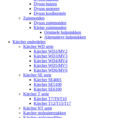
Dyson buizen
Dyson motoren
Dyson koolborstels
Zuigmonden
Dyson zuigmonden
Kleine zuigmonden
Originele hulpstukken
Alternatieve hulpstukken
Kärcher onderdelen
Kärcher WD serie
Kärcher WD2/MV2
Kärcher WD3/MV3
Kärcher WD4/MV4
Kärcher WD5/MV5
Kärcher WD6/MV6
Kärcher SE serie
Kärcher SE4001
Kärcher SE5100
Kärcher SE6100
Kärcher T serie
Kärcher T7/T9/T10
Kärcher T12/T15/T17
Kärcher NT serie
Karcher stofzuigerzakken
Kärcher stofzuigerfilter