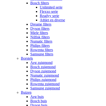
Bosch filters
Unlimited serie
Flexxo serie
Readyy serie
Athlet en diverse
Dreame filters
Dyson filters
Miele filters
Nilfisk filters
Numatic filters
Philips filters
Rowenta filters
Samsung filters
Borstels
Aeg zuigmond
Bosch zuigmond
Dyson zuigmond
Numatic zuigmond
Philips zuigmond
Rowenta zuigmond
Samsung zuigmond
Buizen
Aeg buis
Bosch buis
Dyson buis