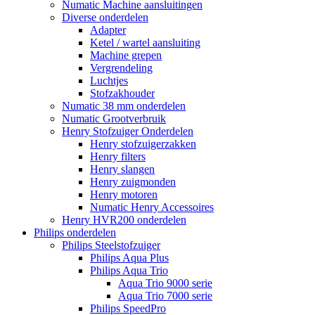
Numatic Machine aansluitingen
Diverse onderdelen
Adapter
Ketel / wartel aansluiting
Machine grepen
Vergrendeling
Luchtjes
Stofzakhouder
Numatic 38 mm onderdelen
Numatic Grootverbruik
Henry Stofzuiger Onderdelen
Henry stofzuigerzakken
Henry filters
Henry slangen
Henry zuigmonden
Henry motoren
Numatic Henry Accessoires
Henry HVR200 onderdelen
Philips onderdelen
Philips Steelstofzuiger
Philips Aqua Plus
Philips Aqua Trio
Aqua Trio 9000 serie
Aqua Trio 7000 serie
Philips SpeedPro