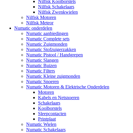
Nilfisk Koolborstels
Nilfisk Schakelaars
Nilfisk Zwenkwielen
Nilfisk Motoren
Nilfisk Meteor
Numatic onderdelen
Numatic aanbiedingen
Numatic Complete sets
Numatic Zuigmonden
Numatic Stofzuigerzakken
Numatic Pistool / Handgrepen
Numatic Slangen
Numatic Buizen
Numatic Filters
Numatic Kleine zuigmonden
Numatic Snoeren
Numatic Motoren & Elektrische Onderdelen
Motoren
Kabels en Netsnoeren
Schakelaars
Koolborstels
Sleepcontacten
Printplaat
Numatic Wielen
Numatic Schakelaars