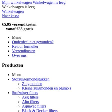
Mijn winkelwagen
Winkelwagen is leeg
Winkelwagen is leeg
Winkelwagen
Naar kassa
€5.95 verzendkosten
vanaf €35 gratis
Menu
Onderdeel niet gevonden?
Retour formulier
Verzendkosten
Over ons
Producten
Menu
Stofzuigermondstukken
Zuigmonden
Kleine zuigmonden en plumo's
Stofzuiger filters
Aeg filters
Alto filters​
Aquavac filters
Black & Decker filters