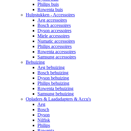
Philips buis
Rowenta buis
Hulpstukken - Accessoires
Aeg accessoires
Bosch accessoires
Dyson accessoires
Miele accessoires
Numatic accessoires
Philips accessoires
Rowenta accessoires
Samsung accessoires
Behuizing
Aeg behuizing
Bosch behuizing
Dyson behuizing
Philips behuizing
Rowenta behuizing
Samsung behuizing
Opladers & Laadadapters & Accu's
Aeg
Bosch
Dyson
Nilfisk
Philips
Rowenta