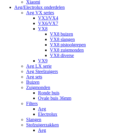
Xiaomi
Aeg/Electrolux onderdelen
Aeg VX series
VX3/VX4
VX6/VX7
VX8
VX8 buizen
VX8 slangen
VX8 pistoolgrepen
VX8 zuigmonden
VX8 diverse
VX9
Aeg LX serie
Aeg Steelzuigers
Aeg sets
Buizen
Zuigmonden
Ronde buis
Ovale buis 36mm
Filters
Aeg
Electrolux
Slangen
Stofzuigerzakken
Aeg