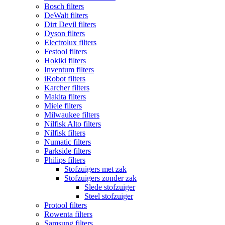
Bosch filters
DeWalt filters
Dirt Devil filters
Dyson filters
Electrolux filters
Festool filters
Hokiki filters
Inventum filters
iRobot filters
Karcher filters
Makita filters
Miele filters
Milwaukee filters
Nilfisk Alto filters
Nilfisk filters
Numatic filters
Parkside filters
Philips filters
Stofzuigers met zak
Stofzuigers zonder zak
Slede stofzuiger
Steel stofzuiger
Protool filters
Rowenta filters
Samsung filters