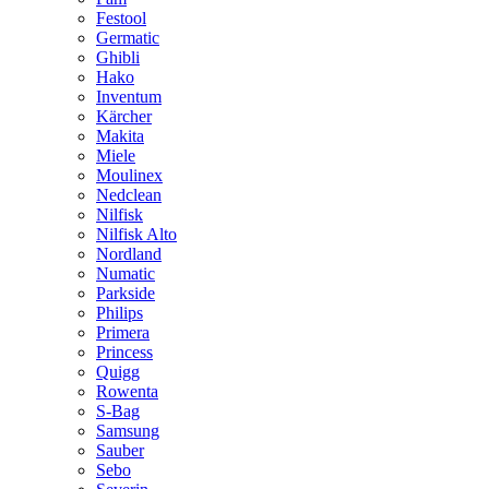
Festool
Germatic
Ghibli
Hako
Inventum
Kärcher
Makita
Miele
Moulinex
Nedclean
Nilfisk
Nilfisk Alto
Nordland
Numatic
Parkside
Philips
Primera
Princess
Quigg
Rowenta
S-Bag
Samsung
Sauber
Sebo