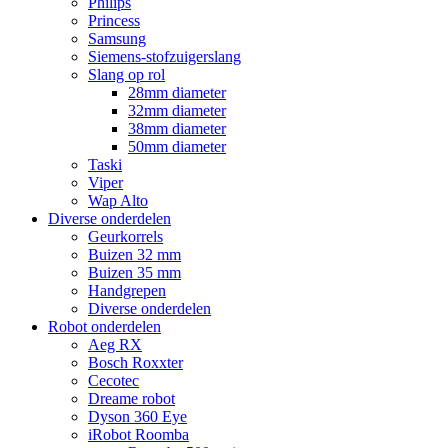
Philips
Princess
Samsung
Siemens-stofzuigerslang
Slang op rol
28mm diameter
32mm diameter
38mm diameter
50mm diameter
Taski
Viper
Wap Alto
Diverse onderdelen
Geurkorrels
Buizen 32 mm
Buizen 35 mm
Handgrepen
Diverse onderdelen
Robot onderdelen
Aeg RX
Bosch Roxxter
Cecotec
Dreame robot
Dyson 360 Eye
iRobot Roomba