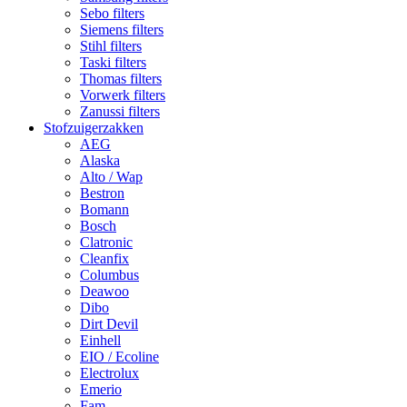
Sebo filters
Siemens filters
Stihl filters
Taski filters
Thomas filters
Vorwerk filters
Zanussi filters
Stofzuigerzakken
AEG
Alaska
Alto / Wap
Bestron
Bomann
Bosch
Clatronic
Cleanfix
Columbus
Deawoo
Dibo
Dirt Devil
Einhell
EIO / Ecoline
Electrolux
Emerio
Fam