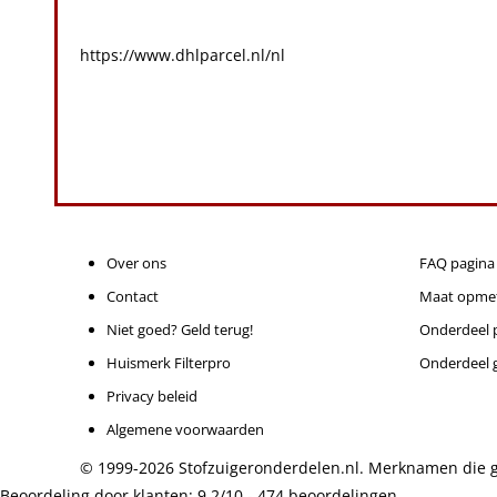
https://www.dhlparcel.nl/nl
Over ons
FAQ pagina
Contact
Maat opme
Niet goed? Geld terug!
Onderdeel p
Huismerk Filterpro
Onderdeel 
Privacy beleid
Algemene voorwaarden
© 1999-2026 Stofzuigeronderdelen.nl.
Merknamen die ge
Beoordeling door klanten:
9.2
/
10
-
474
beoordelingen