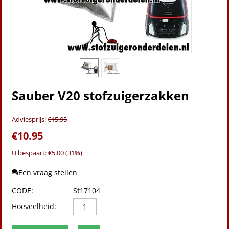
Sauber V20 stofzuigerzakken
Adviesprijs:
€
15.95
€
10.95
U bespaart: €
5.00
(
31
%)
Een vraag stellen
CODE:
St17104
Hoeveelheid: