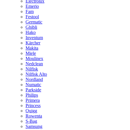
Electrolux
Emerio
Fam
Festool
Germatic
Ghibli
Hako
Inventum
Kärcher
Makita
Miele
Moulinex
Nedclean
Nilfisk
Nilfisk Alto
Nordland
Numatic
Parkside
Philips
Primera
Princess
Quigg
Rowenta
S-Bag
Samsung