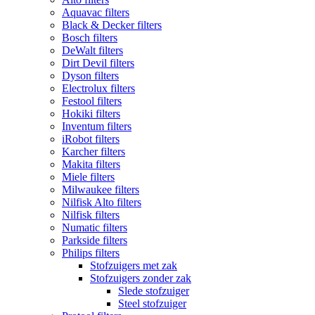
Aquavac filters
Black & Decker filters
Bosch filters
DeWalt filters
Dirt Devil filters
Dyson filters
Electrolux filters
Festool filters
Hokiki filters
Inventum filters
iRobot filters
Karcher filters
Makita filters
Miele filters
Milwaukee filters
Nilfisk Alto filters
Nilfisk filters
Numatic filters
Parkside filters
Philips filters
Stofzuigers met zak
Stofzuigers zonder zak
Slede stofzuiger
Steel stofzuiger