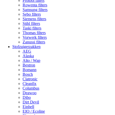
Protool filters
Rowenta filters
Samsung filters
Sebo filters
Siemens filters
Stihl filters
Taski filters
Thomas filters
Vorwerk filters
Zanussi filters
Stofzuigerzakken
AEG
Alaska
Alto / Wap
Bestron
Bomann
Bosch
Clatronic
Cleanfix
Columbus
Deawoo
Dibo
Dirt Devil
Einhell
EIO / Ecoline