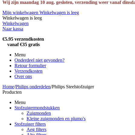
Wij zijn maandag 10 aug. gesloten, verzending weer vanaf dinsd
Mijn winkelwagen
Winkelwagen is leeg
Winkelwagen is leeg
Winkelwagen
Naar kassa
€5.95 verzendkosten
vanaf €35 gratis
Menu
Onderdeel niet gevonden?
Retour formulier
Verzendkosten
Over ons
Home
/
Philips onderdelen
/
Philips Steelstofzuiger
Producten
Menu
Stofzuigermondstukken
Zuigmonden
Kleine zuigmonden en plumo's
Stofzuiger filters
Aeg filters
Alto filters​