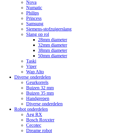
Nova
Numatic
Philips
Princess
Samsung
Siemens-stofzuigerslang
Slang op rol
28mm diameter
32mm diameter
38mm diameter
50mm diameter
Taski
Viper
Wap Alto
Diverse onderdelen
Geurkorrels
Buizen 32 mm
Buizen 35 mm
Handgrepen
Diverse onderdelen
Robot onderdelen
Aeg RX
Bosch Roxxter
Cecotec
Dreame robot