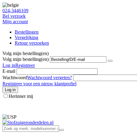
024-3446109
Bel verzoek
Mijn account
Bestellingen
Vergelijking
Retour verzoeken
Volg mijn bestelling(en)
Volg mijn bestelling(en)
Log in
Registreer
E-mail
Wachtwoord
Wachtwoord vergeten?
Registreer voor een nieuw klantprofiel
Log in
Herinner mij
info@stofzuigeronderdelen.nl