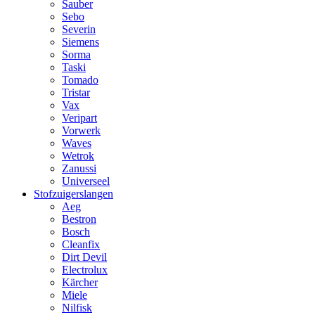
Sauber
Sebo
Severin
Siemens
Sorma
Taski
Tomado
Tristar
Vax
Veripart
Vorwerk
Waves
Wetrok
Zanussi
Universeel
Stofzuigerslangen
Aeg
Bestron
Bosch
Cleanfix
Dirt Devil
Electrolux
Kärcher
Miele
Nilfisk