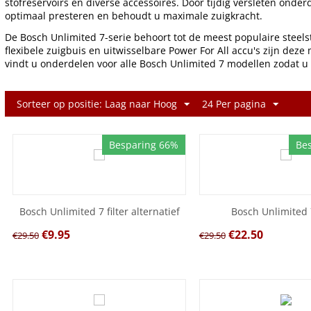
stofreservoirs en diverse accessoires. Door tijdig versleten onder
optimaal presteren en behoudt u maximale zuigkracht.
De Bosch Unlimited 7-serie behoort tot de meest populaire steels
flexibele zuigbuis en uitwisselbare Power For All accu's zijn dez
vindt u onderdelen voor alle Bosch Unlimited 7 modellen zodat u
Sorteer op positie: Laag naar Hoog
24 Per pagina
Besparing 66%
Be
Bosch Unlimited 7 filter alternatief
Bosch Unlimited 7
€
9.95
€
22.50
€
29.50
€
29.50