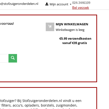
024-3446109
o@stofzuigeronderdelen.nl
Mijn account
Bel verzoek
MIJN WINKELWAGEN
Winkelwagen is leeg
€5.95 verzendkosten
vanaf €35 gratis
ofzuiger? Bij Stofzuigeronderdelen.nl vindt u een
ilters, accu's, opladers, borstels, zuigmonden,