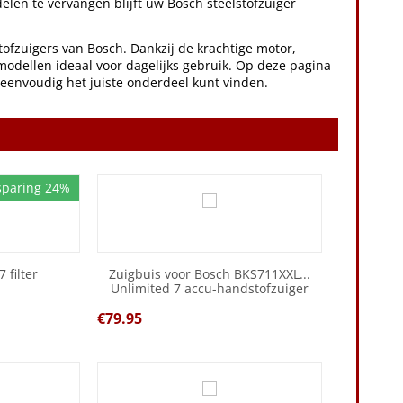
delen te vervangen blijft uw Bosch steelstofzuiger
tofzuigers van Bosch. Dankzij de krachtige motor,
e modellen ideaal voor dagelijks gebruik. Op deze pagina
 eenvoudig het juiste onderdeel kunt vinden.
sparing 24%
 filter
Zuigbuis voor Bosch BKS711XXL...
Unlimited 7 accu-handstofzuiger
€
79.95