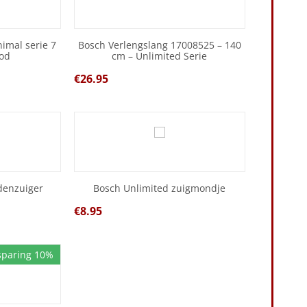
imal serie 7
Bosch Verlengslang 17008525 – 140
od
cm – Unlimited Serie
€
26.95
denzuiger
Bosch Unlimited zuigmondje
€
8.95
sparing 10%