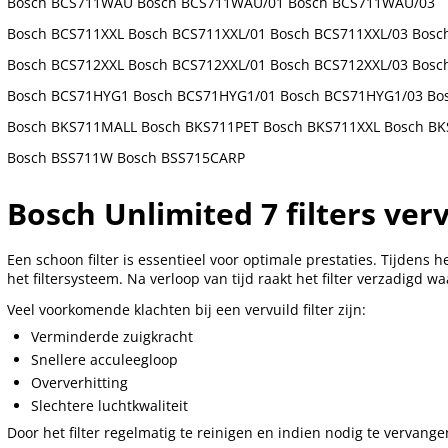
Bosch BCS711WAU Bosch BCS711WAU/01 Bosch BCS711WAU/03
Bosch BCS711XXL Bosch BCS711XXL/01 Bosch BCS711XXL/03 Bosc
Bosch BCS712XXL Bosch BCS712XXL/01 Bosch BCS712XXL/03 Bosc
Bosch BCS71HYG1 Bosch BCS71HYG1/01 Bosch BCS71HYG1/03 Bo
Bosch BKS711MALL Bosch BKS711PET Bosch BKS711XXL Bosch B
Bosch BSS711W Bosch BSS715CARP
Bosch Unlimited 7 filters ve
Een schoon filter is essentieel voor optimale prestaties. Tijdens 
het filtersysteem. Na verloop van tijd raakt het filter verzadigd 
Veel voorkomende klachten bij een vervuild filter zijn:
Verminderde zuigkracht
Snellere acculeegloop
Oververhitting
Slechtere luchtkwaliteit
Door het filter regelmatig te reinigen en indien nodig te vervang