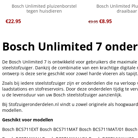
Bosch Unlimited pluizenborstel
Bosch Unlimited Pl
tegen huisdieren
draaibaar
€
22.95
€
8.95
€
9.95
Bosch Unlimited 7 onde
De Bosch Unlimited 7 is ontwikkeld voor gebruikers die maximale f
steelstofzuiger. Dankzij de combinatie van een krachtige digitale
ontwerp is deze serie geschikt voor zowel harde vloeren als tapijt
Zoals bij iedere steelstofzuiger zijn er onderdelen die na verloop va
laadstations en stofreservoirs. Door deze onderdelen tijdig te v
u de levensduur van uw Bosch steelstofzuiger aanzienlijk.
Bij Stofzuigeronderdelen.nl vindt u zowel originele als hoogwaar
modellen.
Geschikt voor modellen
Bosch BCS711EXT Bosch BCS711MAT Bosch BCS711MAT/01 Bosch