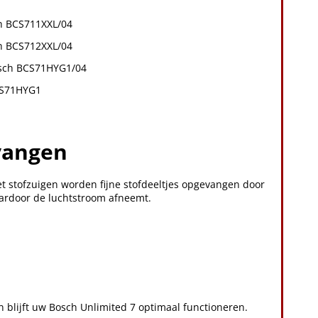
h BCS711XXL/04
h BCS712XXL/04
sch BCS71HYG1/04
KS71HYG1
rvangen
het stofzuigen worden fijne stofdeeltjes opgevangen door
waardoor de luchtstroom afneemt.
en blijft uw Bosch Unlimited 7 optimaal functioneren.