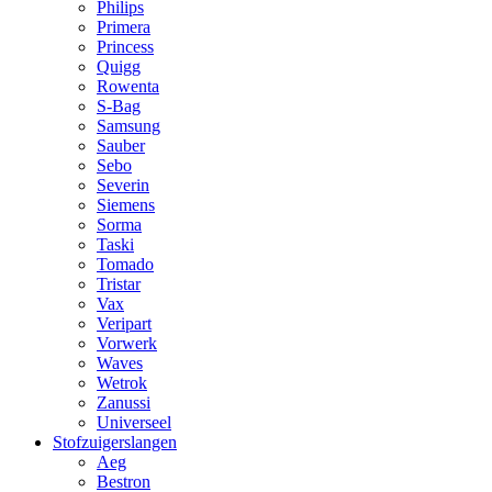
Philips
Primera
Princess
Quigg
Rowenta
S-Bag
Samsung
Sauber
Sebo
Severin
Siemens
Sorma
Taski
Tomado
Tristar
Vax
Veripart
Vorwerk
Waves
Wetrok
Zanussi
Universeel
Stofzuigerslangen
Aeg
Bestron