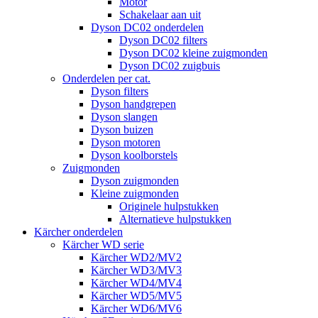
Motor
Schakelaar aan uit
Dyson DC02 onderdelen
Dyson DC02 filters
Dyson DC02 kleine zuigmonden
Dyson DC02 zuigbuis
Onderdelen per cat.
Dyson filters
Dyson handgrepen
Dyson slangen
Dyson buizen
Dyson motoren
Dyson koolborstels
Zuigmonden
Dyson zuigmonden
Kleine zuigmonden
Originele hulpstukken
Alternatieve hulpstukken
Kärcher onderdelen
Kärcher WD serie
Kärcher WD2/MV2
Kärcher WD3/MV3
Kärcher WD4/MV4
Kärcher WD5/MV5
Kärcher WD6/MV6