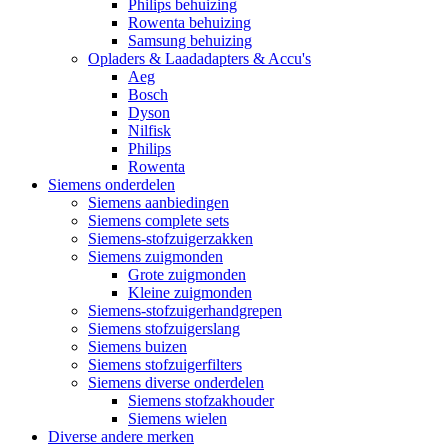
Philips behuizing
Rowenta behuizing
Samsung behuizing
Opladers & Laadadapters & Accu's
Aeg
Bosch
Dyson
Nilfisk
Philips
Rowenta
Siemens onderdelen
Siemens aanbiedingen
Siemens complete sets
Siemens-stofzuigerzakken
Siemens zuigmonden
Grote zuigmonden
Kleine zuigmonden
Siemens-stofzuigerhandgrepen
Siemens stofzuigerslang
Siemens buizen
Siemens stofzuigerfilters
Siemens diverse onderdelen
Siemens stofzakhouder
Siemens wielen
Diverse andere merken