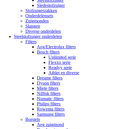
Steelstofzuiger
Sledestofzuiger
Stofzuigerzakken
Onderdelensets
Zuigmonden
Slangen
Diverse onderdelen
Steelstofzuiger onderdelen
Filters
Aeg/Electrolux filters
Bosch filters
Unlimited serie
Flexxo serie
Readyy serie
Athlet en diverse
Dreame filters
Dyson filters
Miele filters
Nilfisk filters
Numatic filters
Philips filters
Rowenta filters
Samsung filters
Borstels
Aeg zuigmond