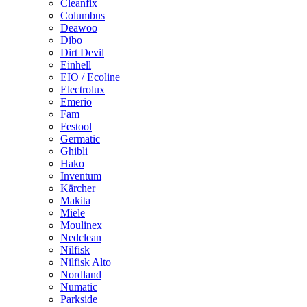
Cleanfix
Columbus
Deawoo
Dibo
Dirt Devil
Einhell
EIO / Ecoline
Electrolux
Emerio
Fam
Festool
Germatic
Ghibli
Hako
Inventum
Kärcher
Makita
Miele
Moulinex
Nedclean
Nilfisk
Nilfisk Alto
Nordland
Numatic
Parkside