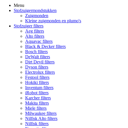
Menu
Stofzuigermondstukken
Zuigmonden
Kleine zuigmonden en plumo's
Stofzuiger filters
Aeg filters
Alto filters​
Aquavac filters
Black & Decker filters
Bosch filters
DeWalt filters
Dirt Devil filters
Dyson filters
Electrolux filters
Festool filters
Hokiki filters
Inventum filters
iRobot filters
Karcher filters
Makita filters
Miele filters
Milwaukee filters
Nilfisk Alto filters
Nilfisk filters