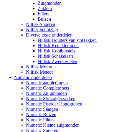
Zuigmonden
Zakken
Filters
Buizen
Nilfisk Snoeren
Nilfisk behuizing
Diverse losse onderdelen
Nilfisk Houders van stofzakken
Nilfisk Ketelklemmen
Nilfisk Koolborstels
Nilfisk Schakelaars
Nilfisk Zwenkwielen
Nilfisk Motoren
Nilfisk Meteor
Numatic onderdelen
Numatic aanbiedingen
Numatic Complete sets
Numatic Zuigmonden
Numatic Stofzuigerzakken
Numatic Pistool / Handgrepen
Numatic Slangen
Numatic Buizen
Numatic Filters
Numatic Kleine zuigmonden
Numatic Snoeren