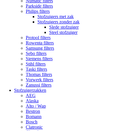
Numatic filters
Parkside filters
Philips filters
Stofzuigers met zak
Stofzuigers zonder zak
Slede stofzuiger
Steel stofzuiger
Protool filters
Rowenta filters
Samsung filters
Sebo filters
Siemens filters
Stihl filters
Taski filters
Thomas filters
Vorwerk filters
Zanussi filters
Stofzuigerzakken
AEG
Alaska
Alto / Wap
Bestron
Bomann
Bosch
Clatronic