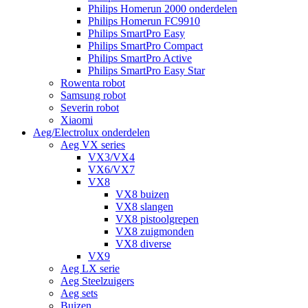
Philips Homerun 2000 onderdelen
Philips Homerun FC9910
Philips SmartPro Easy
Philips SmartPro Compact
Philips SmartPro Active
Philips SmartPro Easy Star
Rowenta robot
Samsung robot
Severin robot
Xiaomi
Aeg/Electrolux onderdelen
Aeg VX series
VX3/VX4
VX6/VX7
VX8
VX8 buizen
VX8 slangen
VX8 pistoolgrepen
VX8 zuigmonden
VX8 diverse
VX9
Aeg LX serie
Aeg Steelzuigers
Aeg sets
Buizen