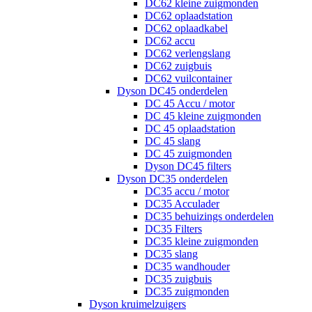
DC62 kleine zuigmonden
DC62 oplaadstation
DC62 oplaadkabel
DC62 accu
DC62 verlengslang
DC62 zuigbuis
DC62 vuilcontainer
Dyson DC45 onderdelen
DC 45 Accu / motor
DC 45 kleine zuigmonden
DC 45 oplaadstation
DC 45 slang
DC 45 zuigmonden
Dyson DC45 filters
Dyson DC35 onderdelen
DC35 accu / motor
DC35 Acculader
DC35 behuizings onderdelen
DC35 Filters
DC35 kleine zuigmonden
DC35 slang
DC35 wandhouder
DC35 zuigbuis
DC35 zuigmonden
Dyson kruimelzuigers