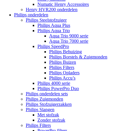
Numatic Henry Accessoires
Henry HVR200 onderdelen
Philips onderdelen
Philips Steelstofzuiger
Philips Aqua Plus
Philips Aqua Trio
Aqua Trio 9000 serie
Aqua Trio 7000 serie
Philips SpeedPro
Philips Behuizing
Philips Borstels & Zuigmonden
Philips Buizen
Philips Filters
Philips Opladers
Philips Accu’s
Philips 4000 serie
Philips PowerPro Duo
Philips onderdelen sets
Philips Zuigmonden
Philips Stofzuigerzakken
Philips Slangen
Met stofzak
Zonder stofzak
Philips Filters
PowerPro filters