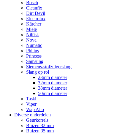
Bosch
Cleanfix
Dirt Devil
Electrolux
Kärcher
Miele
Nilfisk
Nova
Numatic
Philips
Princess
Samsung
Siemens-stofzuigerslang
Slang op rol
28mm diameter
32mm diameter
38mm diameter
50mm diameter
Taski
Viper
Wap Alto
Diverse onderdelen
Geurkorrels
Buizen 32 mm
Buizen 35 mm