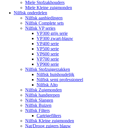
Miele Stofzakhouders
Miele Kleine zuigmonden
Nilfisk onderdelen
Nilfisk aanbiedingen
Nilfisk Complete sets
Nilfisk VP series
VP300 grijs serie
VP300 zwart-blauw
VP400 serie
VP500 serie
VP600 serie
VP700 serie
VP900 serie
Nilfisk Stofzuigerzakken
Nilfisk huishoudelijk
Nilfisk semi professioneel
Nilfisk Alto
Nilfisk Zuigmonden
Nilfisk handgrepen
Nilfisk Slangen
Nilfisk Buizen
Nilfisk Filters
​Cartrigefilters
Nilfisk Kleine zuigmonden
Nat/Droog zuigers blauw