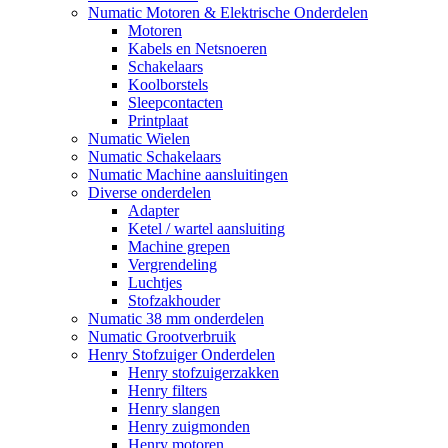
Numatic Motoren & Elektrische Onderdelen
Motoren
Kabels en Netsnoeren
Schakelaars
Koolborstels
Sleepcontacten
Printplaat
Numatic Wielen
Numatic Schakelaars
Numatic Machine aansluitingen
Diverse onderdelen
Adapter
Ketel / wartel aansluiting
Machine grepen
Vergrendeling
Luchtjes
Stofzakhouder
Numatic 38 mm onderdelen
Numatic Grootverbruik
Henry Stofzuiger Onderdelen
Henry stofzuigerzakken
Henry filters
Henry slangen
Henry zuigmonden
Henry motoren