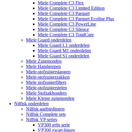
Miele Complete C3 Flex
Miele Complete C3 Limited Edition
Miele Complete C3 Parquet
Miele Complete C3 Parquet Ecoline Plus
Miele Complete C3 PowerLine
Miele Complete C3 Silence
Miele Complete C3 TotalCare
Miele Guard onderdelen
Miele Guard L1 onderdelen
Miele Guard M1 onderdelen
Miele Guard S1 onderdelen
Miele Zuigmonden
Miele Handgrepen
Miele-stofzuigerslangen
Miele-stofzuigerzakken
Miele stofzuigerfilters
Miele-stofzuigerstelen
Miele Stofzakhouders
Miele Kleine zuigmonden
Nilfisk onderdelen
Nilfisk aanbiedingen
Nilfisk Complete sets
Nilfisk VP series
VP300 grijs serie
VP300 zwart-blauw