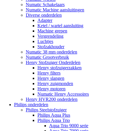
Numatic Schakelaars
Numatic Machine aansluitingen
Diverse onderdelen
Adapter
Ketel / wartel aansluiting
Machine grepen
Vergrendeling
Luchtjes
Stofzakhouder
Numatic 38 mm onderdelen
Numatic Grootverbruik
Henry Stofzuiger Onderdelen
Henry stofzuigerzakken
Henry filters
Henry slangen
Henry zuigmonden
Henry motoren
Numatic Henry Accessoires
Henry HVR200 onderdelen
Philips onderdelen
Philips Steelstofzuiger
Philips Aqua Plus
Philips Aqua Trio
Aqua Trio 9000 serie
Aqua Trio 7000 serie