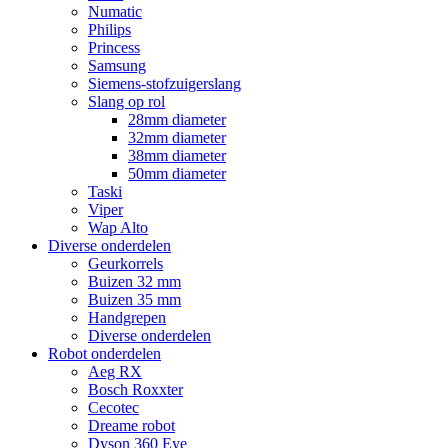
Numatic
Philips
Princess
Samsung
Siemens-stofzuigerslang
Slang op rol
28mm diameter
32mm diameter
38mm diameter
50mm diameter
Taski
Viper
Wap Alto
Diverse onderdelen
Geurkorrels
Buizen 32 mm
Buizen 35 mm
Handgrepen
Diverse onderdelen
Robot onderdelen
Aeg RX
Bosch Roxxter
Cecotec
Dreame robot
Dyson 360 Eye