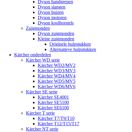
Dyson handgrepen
Dyson slangen
Dyson buizen
Dyson motoren
Dyson koolborstels
Zuigmonden
Dyson zuigmonden
Kleine zuigmonden
Originele hulpstukken
Alternatieve hulpstukken
Kärcher onderdelen
Kärcher WD serie
Kärcher WD2/MV2
Kärcher WD3/MV3
Kärcher WD4/MV4
Kärcher WD5/MV5
Kärcher WD6/MV6
Kärcher SE serie
Kärcher SE4001
Kärcher SE5100
Kärcher SE6100
Kärcher T serie
Kärcher T7/T9/T10
Kärcher T12/T15/T17
Kärcher NT serie