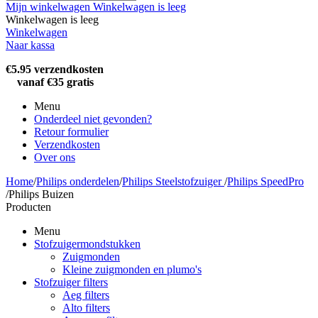
Mijn winkelwagen
Winkelwagen is leeg
Winkelwagen is leeg
Winkelwagen
Naar kassa
€5.95 verzendkosten
vanaf €35 gratis
Menu
Onderdeel niet gevonden?
Retour formulier
Verzendkosten
Over ons
Home
/
Philips onderdelen
/
Philips Steelstofzuiger
/
Philips SpeedPro
/
Philips Buizen
Producten
Menu
Stofzuigermondstukken
Zuigmonden
Kleine zuigmonden en plumo's
Stofzuiger filters
Aeg filters
Alto filters​