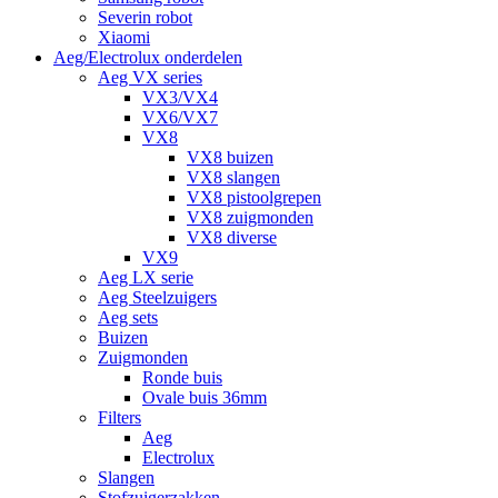
Severin robot
Xiaomi
Aeg/Electrolux onderdelen
Aeg VX series
VX3/VX4
VX6/VX7
VX8
VX8 buizen
VX8 slangen
VX8 pistoolgrepen
VX8 zuigmonden
VX8 diverse
VX9
Aeg LX serie
Aeg Steelzuigers
Aeg sets
Buizen
Zuigmonden
Ronde buis
Ovale buis 36mm
Filters
Aeg
Electrolux
Slangen
Stofzuigerzakken