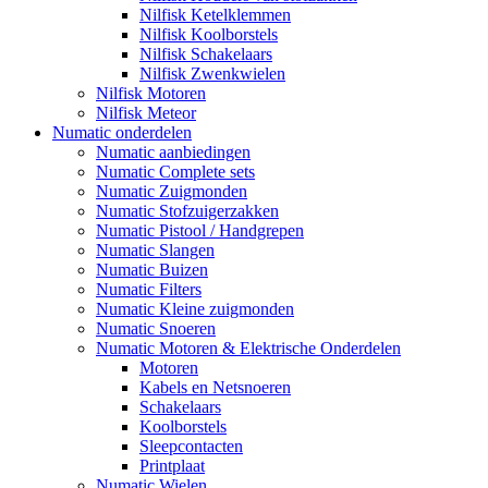
Nilfisk Ketelklemmen
Nilfisk Koolborstels
Nilfisk Schakelaars
Nilfisk Zwenkwielen
Nilfisk Motoren
Nilfisk Meteor
Numatic onderdelen
Numatic aanbiedingen
Numatic Complete sets
Numatic Zuigmonden
Numatic Stofzuigerzakken
Numatic Pistool / Handgrepen
Numatic Slangen
Numatic Buizen
Numatic Filters
Numatic Kleine zuigmonden
Numatic Snoeren
Numatic Motoren & Elektrische Onderdelen
Motoren
Kabels en Netsnoeren
Schakelaars
Koolborstels
Sleepcontacten
Printplaat
Numatic Wielen