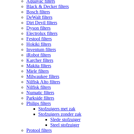
Aquavac filters
Black & Decker filters
Bosch filters
DeWalt filters
Dirt Devil filters
Dyson filters
Electrolux filters
Festool filters
Hokiki filters
Inventum filters
iRobot filters
Karcher filters
Makita filters
Miele filters
Milwaukee filters
Nilfisk Alto filters
Nilfisk filters
Numatic filters
Parkside filters
Philips filters
Stofzuigers met zak
Stofzuigers zonder zak
Slede stofzuiger
Steel stofzuiger
Protool filters