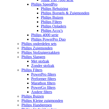
Philips SpeedPro
Philips Behuizing
Philips Borstels & Zuigmonden
Philips Buizen
Philips Filters
Philips Opladers
Philips Accu’s
Philips 4000 serie
Philips PowerPro Duo
Philips onderdelen sets
Philips Zuigmonden
Philips Stofzuigerzakken
Philips Slangen
Met stofzak
Zonder stofzak
Philips Filters
PowerPro filters
Performer filters
Marathon filters
PowerGo filters
Andere filters
Philips Buizen
Philips Kleine zuigmonden
Philips Handgrepen