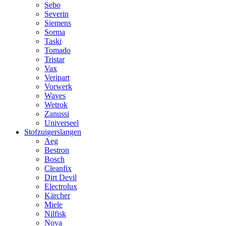
Sebo
Severin
Siemens
Sorma
Taski
Tomado
Tristar
Vax
Veripart
Vorwerk
Waves
Wetrok
Zanussi
Universeel
Stofzuigerslangen
Aeg
Bestron
Bosch
Cleanfix
Dirt Devil
Electrolux
Kärcher
Miele
Nilfisk
Nova