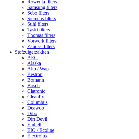
Rowenta filters
Samsung filters
Sebo filters
Siemens filters
Stihl filters
Taski filters
Thomas filters
Vorwerk filters
Zanussi filters
Stofzuigerzakken
AEG
Alaska
Alto / Wap
Bestron
Bomann
Bosch
Clatronic
Cleanfix
Columbus
Deawoo
Dibo
Dirt Devil
Einhell
EIO / Ecoline
Electrolux