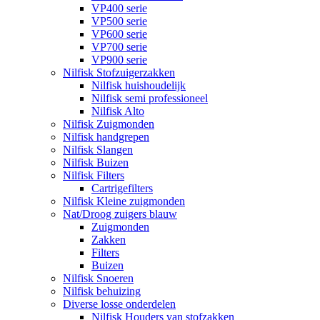
VP400 serie
VP500 serie
VP600 serie
VP700 serie
VP900 serie
Nilfisk Stofzuigerzakken
Nilfisk huishoudelijk
Nilfisk semi professioneel
Nilfisk Alto
Nilfisk Zuigmonden
Nilfisk handgrepen
Nilfisk Slangen
Nilfisk Buizen
Nilfisk Filters
​Cartrigefilters
Nilfisk Kleine zuigmonden
Nat/Droog zuigers blauw
Zuigmonden
Zakken
Filters
Buizen
Nilfisk Snoeren
Nilfisk behuizing
Diverse losse onderdelen
Nilfisk Houders van stofzakken