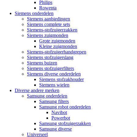
Philips
Rowenta
Siemens onderdelen
Siemens aanbiedingen
Siemens complete sets
Siemens-stofzuigerzakken
Siemens zuigmonden
Grote zuigmonden
Kleine zuigmonden
Siemens-stofzuigerhandgrepen
Siemens stofzuigerslang
Siemens buizen
Siemens stofzuigerfilters
Siemens diverse onderdelen
Siemens stofzakhouder
Siemens wielen
Diverse andere merken
Samsung onderdelen
Samsung filters
Samsung robot onderdelen
Navibot
Powerbot
Samsung stofzuigerzakken
Samsung diverse
Universeel