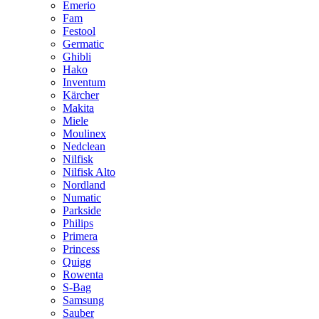
Emerio
Fam
Festool
Germatic
Ghibli
Hako
Inventum
Kärcher
Makita
Miele
Moulinex
Nedclean
Nilfisk
Nilfisk Alto
Nordland
Numatic
Parkside
Philips
Primera
Princess
Quigg
Rowenta
S-Bag
Samsung
Sauber