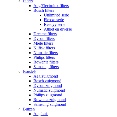
Filters
Aeg/Electrolux filters
Bosch filters
Unlimited serie
Flexxo serie
Readyy serie
Athlet en diverse
Dreame filters
Dyson filters
Miele filters
Nilfisk filters
Numatic filters
Philips filters
Rowenta filters
Samsung filters
Borstels
Aeg zuigmond
Bosch zuigmond
Dyson zuigmond
Numatic zuigmond
Philips zuigmond
Rowenta zuigmond
Samsung zuigmond
Buizen
Aeg buis