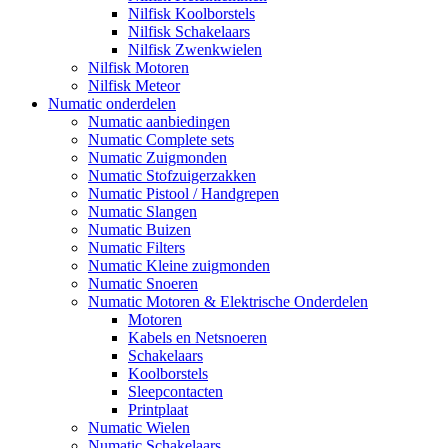
Nilfisk Koolborstels
Nilfisk Schakelaars
Nilfisk Zwenkwielen
Nilfisk Motoren
Nilfisk Meteor
Numatic onderdelen
Numatic aanbiedingen
Numatic Complete sets
Numatic Zuigmonden
Numatic Stofzuigerzakken
Numatic Pistool / Handgrepen
Numatic Slangen
Numatic Buizen
Numatic Filters
Numatic Kleine zuigmonden
Numatic Snoeren
Numatic Motoren & Elektrische Onderdelen
Motoren
Kabels en Netsnoeren
Schakelaars
Koolborstels
Sleepcontacten
Printplaat
Numatic Wielen
Numatic Schakelaars