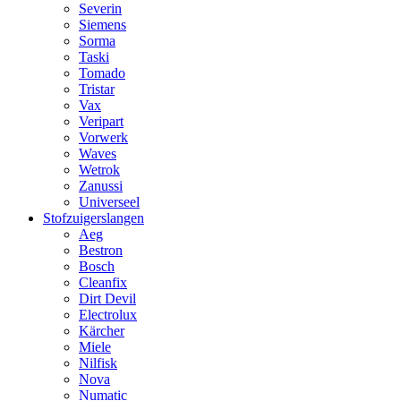
Severin
Siemens
Sorma
Taski
Tomado
Tristar
Vax
Veripart
Vorwerk
Waves
Wetrok
Zanussi
Universeel
Stofzuigerslangen
Aeg
Bestron
Bosch
Cleanfix
Dirt Devil
Electrolux
Kärcher
Miele
Nilfisk
Nova
Numatic