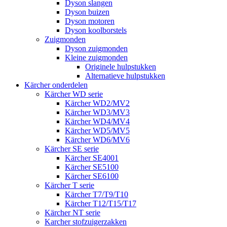
Dyson slangen
Dyson buizen
Dyson motoren
Dyson koolborstels
Zuigmonden
Dyson zuigmonden
Kleine zuigmonden
Originele hulpstukken
Alternatieve hulpstukken
Kärcher onderdelen
Kärcher WD serie
Kärcher WD2/MV2
Kärcher WD3/MV3
Kärcher WD4/MV4
Kärcher WD5/MV5
Kärcher WD6/MV6
Kärcher SE serie
Kärcher SE4001
Kärcher SE5100
Kärcher SE6100
Kärcher T serie
Kärcher T7/T9/T10
Kärcher T12/T15/T17
Kärcher NT serie
Karcher stofzuigerzakken