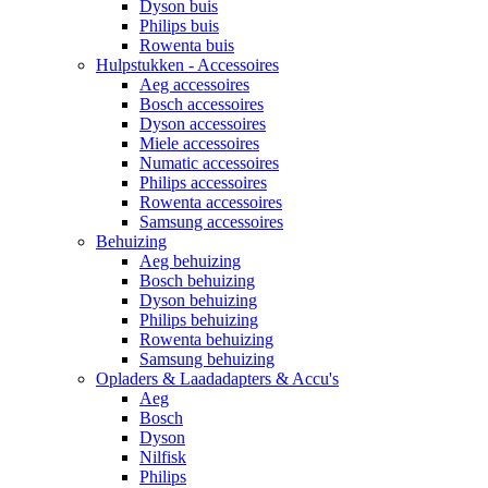
Dyson buis
Philips buis
Rowenta buis
Hulpstukken - Accessoires
Aeg accessoires
Bosch accessoires
Dyson accessoires
Miele accessoires
Numatic accessoires
Philips accessoires
Rowenta accessoires
Samsung accessoires
Behuizing
Aeg behuizing
Bosch behuizing
Dyson behuizing
Philips behuizing
Rowenta behuizing
Samsung behuizing
Opladers & Laadadapters & Accu's
Aeg
Bosch
Dyson
Nilfisk
Philips