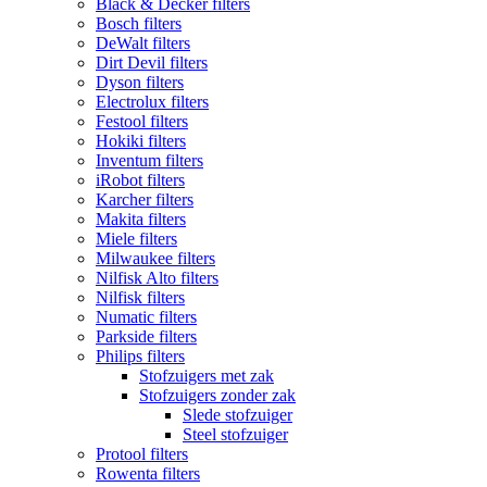
Black & Decker filters
Bosch filters
DeWalt filters
Dirt Devil filters
Dyson filters
Electrolux filters
Festool filters
Hokiki filters
Inventum filters
iRobot filters
Karcher filters
Makita filters
Miele filters
Milwaukee filters
Nilfisk Alto filters
Nilfisk filters
Numatic filters
Parkside filters
Philips filters
Stofzuigers met zak
Stofzuigers zonder zak
Slede stofzuiger
Steel stofzuiger
Protool filters
Rowenta filters