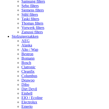
Samsung filters
Sebo filters
Siemens filters
Stihl filters
Taski filters
Thomas filters
Vorwerk filters
Zanussi filters
Stofzuigerzakken
AEG
Alaska
Alto / Wap
Bestron
Bomann
Bosch
Clatronic
Cleanfix
Columbus
Deawoo
Dibo
Dirt Devil
Einhell
EIO / Ecoline
Electrolux
Emerio