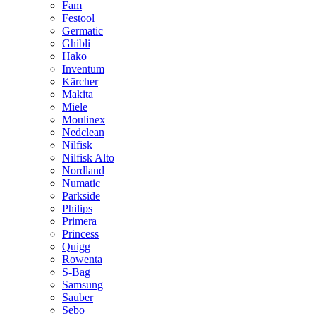
Fam
Festool
Germatic
Ghibli
Hako
Inventum
Kärcher
Makita
Miele
Moulinex
Nedclean
Nilfisk
Nilfisk Alto
Nordland
Numatic
Parkside
Philips
Primera
Princess
Quigg
Rowenta
S-Bag
Samsung
Sauber
Sebo