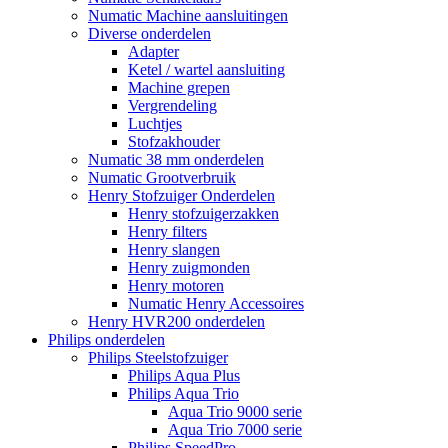
Numatic Machine aansluitingen
Diverse onderdelen
Adapter
Ketel / wartel aansluiting
Machine grepen
Vergrendeling
Luchtjes
Stofzakhouder
Numatic 38 mm onderdelen
Numatic Grootverbruik
Henry Stofzuiger Onderdelen
Henry stofzuigerzakken
Henry filters
Henry slangen
Henry zuigmonden
Henry motoren
Numatic Henry Accessoires
Henry HVR200 onderdelen
Philips onderdelen
Philips Steelstofzuiger
Philips Aqua Plus
Philips Aqua Trio
Aqua Trio 9000 serie
Aqua Trio 7000 serie
Philips SpeedPro