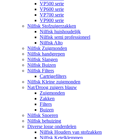
VP500 serie
VP600 serie
VP700 serie
VP900 serie
Nilfisk Stofzuigerzakken
Nilfisk huishoudelijk
Nilfisk semi professioneel
Nilfisk Alto
Nilfisk Zuigmonden
Nilfisk handgrepen
Nilfisk Slangen
Nilfisk Buizen
Nilfisk Filters
​Cartrigefilters
Nilfisk Kleine zuigmonden
Nat/Droog zuigers blauw
Zuigmonden
Zakken
Filters
Buizen
Nilfisk Snoeren
Nilfisk behuizing
Diverse losse onderdelen
Nilfisk Houders van stofzakken
Nilfisk Ketelklemmen