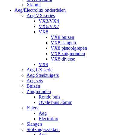
Xiaomi
Aeg/Electrolux onderdelen
Aeg VX series
VX3/VX4
VX6/VX7
VX8
VX8 buizen
VX8 slangen
VX8 pistoolgrepen
VX8 zuigmonden
VX8 diverse
VX9
Aeg LX serie
Aeg Steelzuigers
Aeg sets
Buizen
Zuigmonden
Ronde buis
Ovale buis 36mm
Filters
Aeg
Electrolux
Slangen
Stofzuigerzakken
Aeg