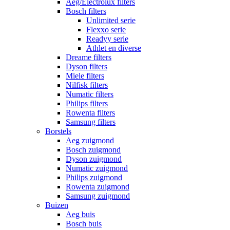
Aeg/Electrolux filters
Bosch filters
Unlimited serie
Flexxo serie
Readyy serie
Athlet en diverse
Dreame filters
Dyson filters
Miele filters
Nilfisk filters
Numatic filters
Philips filters
Rowenta filters
Samsung filters
Borstels
Aeg zuigmond
Bosch zuigmond
Dyson zuigmond
Numatic zuigmond
Philips zuigmond
Rowenta zuigmond
Samsung zuigmond
Buizen
Aeg buis
Bosch buis