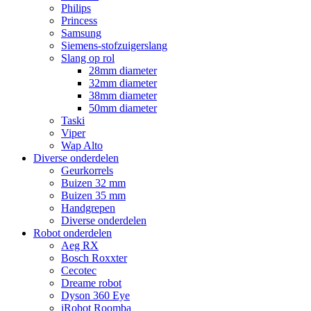
Philips
Princess
Samsung
Siemens-stofzuigerslang
Slang op rol
28mm diameter
32mm diameter
38mm diameter
50mm diameter
Taski
Viper
Wap Alto
Diverse onderdelen
Geurkorrels
Buizen 32 mm
Buizen 35 mm
Handgrepen
Diverse onderdelen
Robot onderdelen
Aeg RX
Bosch Roxxter
Cecotec
Dreame robot
Dyson 360 Eye
iRobot Roomba