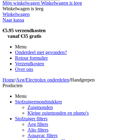
Mijn winkelwagen
Winkelwagen is leeg
Winkelwagen is leeg
Winkelwagen
Naar kassa
€5.95 verzendkosten
vanaf €35 gratis
Menu
Onderdeel niet gevonden?
Retour formulier
Verzendkosten
Over ons
Home
/
Aeg/Electrolux onderdelen
/
Handgrepen
Producten
Menu
Stofzuigermondstukken
Zuigmonden
Kleine zuigmonden en plumo's
Stofzuiger filters
Aeg filters
Alto filters​
Aquavac filters