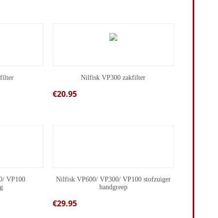
filter
Nilfisk VP300 zakfilter
€
20.95
0/ VP100
Nilfisk VP600/ VP300/ VP100 stofzuiger
ng
handgreep
€
29.95