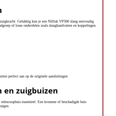
n
 zuigkracht. Gelukkig kun je een Nilfisk VP300 slang eenvoudig
ndgreep of losse onderdelen zoals slanghandvatten en koppelingen.
iten perfect aan op de originele aansluitingen.
n en zuigbuizen
e telescoopbuis essentieel. Een kromme of beschadigde buis
zuigen.