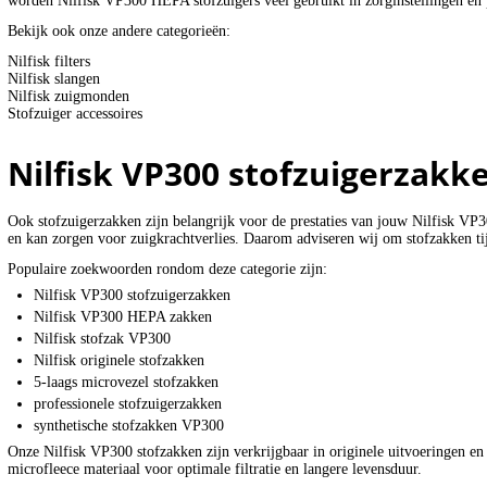
worden Nilfisk VP300 HEPA stofzuigers veel gebruikt in zorginstellingen e
Bekijk ook onze andere categorieën:
Nilfisk filters
Nilfisk slangen
Nilfisk zuigmonden
Stofzuiger accessoires
Nilfisk VP300 stofzuigerzakk
Ook stofzuigerzakken zijn belangrijk voor de prestaties van jouw Nilfisk VP
en kan zorgen voor zuigkrachtverlies. Daarom adviseren wij om stofzakken ti
Populaire zoekwoorden rondom deze categorie zijn:
Nilfisk VP300 stofzuigerzakken
Nilfisk VP300 HEPA zakken
Nilfisk stofzak VP300
Nilfisk originele stofzakken
5-laags microvezel stofzakken
professionele stofzuigerzakken
synthetische stofzakken VP300
Onze Nilfisk VP300 stofzakken zijn verkrijgbaar in originele uitvoeringen en
microfleece materiaal voor optimale filtratie en langere levensduur.