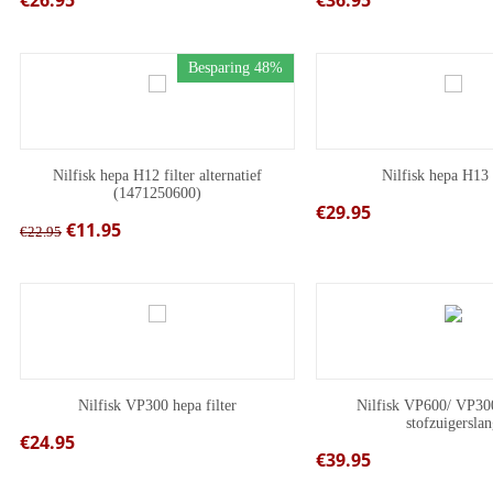
€
26.95
€
36.95
Besparing 48%
Nilfisk hepa H12 filter alternatief
Nilfisk hepa H13 
(1471250600)
€
29.95
€
11.95
€
22.95
Nilfisk VP300 hepa filter
Nilfisk VP600/ VP30
stofzuigersla
€
24.95
€
39.95