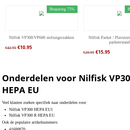
Besparing 75%
B
Nilfisk VP300/VP600 stofzuigerzakken
Nilfisk Parket / Plavuize
parkeerstand
€
10.95
€
42.95
€
15.95
€
20.95
Onderdelen voor Nilfisk VP3
HEPA EU
Veel klanten zoeken specifiek naar onderdelen voor:
Nilfisk VP300 HEPA EU1
Nilfisk VP300 R HEPA EU
Ook de populaire artikelnummers:
41600870