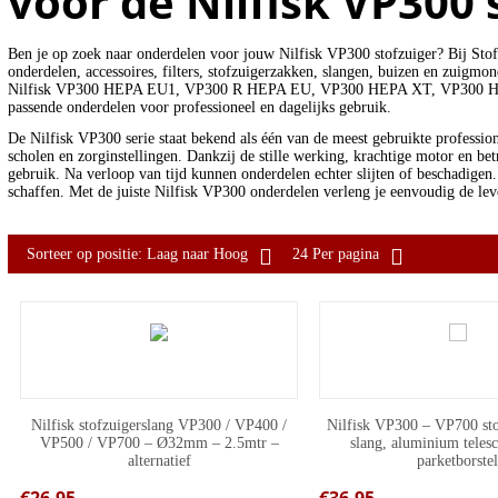
voor de Nilfisk VP300 
Ben je op zoek naar onderdelen voor jouw Nilfisk VP300 stofzuiger? Bij
Stof
onderdelen, accessoires, filters, stofzuigerzakken, slangen, buizen en zuigm
Nilfisk VP300 HEPA EU1, VP300 R HEPA EU, VP300 HEPA XT, VP300 HEPA B
passende onderdelen voor professioneel en dagelijks gebruik.
De Nilfisk VP300 serie staat bekend als één van de meest gebruikte professio
scholen en zorginstellingen. Dankzij de stille werking, krachtige motor en betr
gebruik. Na verloop van tijd kunnen onderdelen echter slijten of beschadigen.
schaffen. Met de juiste Nilfisk VP300 onderdelen verleng je eenvoudig de lev
Sorteer op positie: Laag naar Hoog
24 Per pagina
Nilfisk stofzuigerslang VP300 / VP400 /
Nilfisk VP300 – VP700 sto
VP500 / VP700 – Ø32mm – 2.5mtr –
slang, aluminium teles
alternatief
parketborste