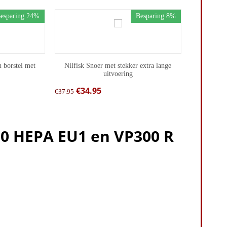
esparing 24%
Besparing 8%
n borstel met
Nilfisk Snoer met stekker extra lange
uitvoering
€
34.95
€
37.95
00 HEPA EU1 en VP300 R