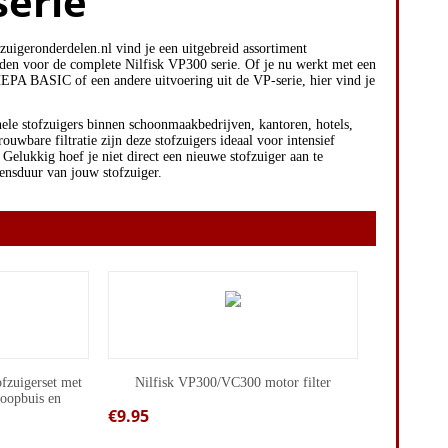
serie
zuigeronderdelen.nl
vind je een uitgebreid assortiment
onden voor de complete Nilfisk VP300 serie. Of je nu werkt met een
ASIC of een andere uitvoering uit de VP-serie, hier vind je
nele stofzuigers binnen schoonmaakbedrijven, kantoren, hotels,
ouwbare filtratie zijn deze stofzuigers ideaal voor intensief
 Gelukkig hoef je niet direct een nieuwe stofzuiger aan te
ensduur van jouw stofzuiger.
fzuigerset met
Nilfisk VP300/VC300 motor filter
coopbuis en
€
9.95
l