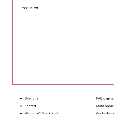
Producten
Over ons
FAQ pagina
Contact
Maat opme
Niet goed? Geld terug!
Onderdeel p