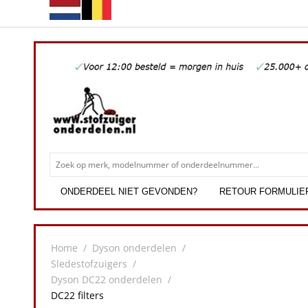
ONDERDEEL NIET GEVONDEN?
RETOUR FORMULIE
Home
/
Dyson onderdelen
/
Sledestofzuigers
/
Dyson DC22 onderdelen
/
DC22 filters