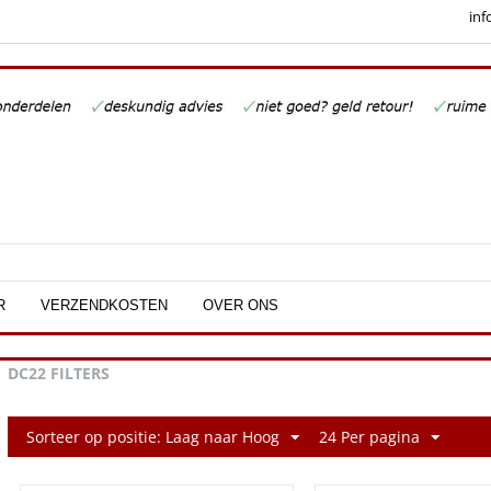
inf
R
VERZENDKOSTEN
OVER ONS
DC22 FILTERS
Sorteer op positie: Laag naar Hoog
24 Per pagina