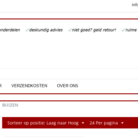
inf
R
VERZENDKOSTEN
OVER ONS
BUIZEN
Sorteer op positie: Laag naar Hoog
24 Per pagina