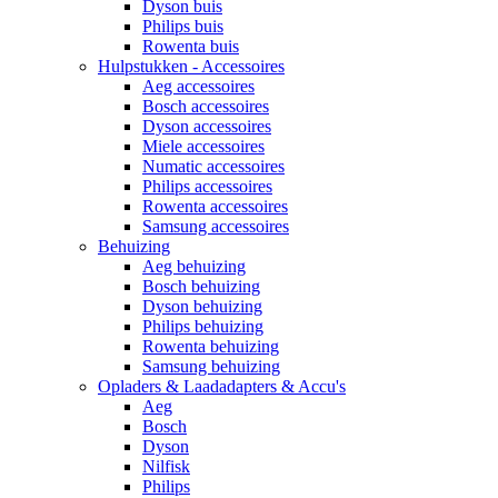
Dyson buis
Philips buis
Rowenta buis
Hulpstukken - Accessoires
Aeg accessoires
Bosch accessoires
Dyson accessoires
Miele accessoires
Numatic accessoires
Philips accessoires
Rowenta accessoires
Samsung accessoires
Behuizing
Aeg behuizing
Bosch behuizing
Dyson behuizing
Philips behuizing
Rowenta behuizing
Samsung behuizing
Opladers & Laadadapters & Accu's
Aeg
Bosch
Dyson
Nilfisk
Philips