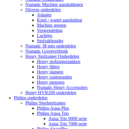
Numatic Machine aansluitingen
Diverse onderdelen
Adapter
Ketel / wartel aansluiting
Machine grepen
Vergrendeling
Luchtjes
Stofzakhouder
Numatic 38 mm onderdelen
Numatic Grootverbruik
Henry Stofzuiger Onderdelen
Henry stofzuigerzakken
Henry filters
Henry slangen
Henry zuigmonden
Henry motoren
Numatic Henry Accessoires
Henry HVR200 onderdelen
Philips onderdelen
Philips Steelstofzuiger
Philips Aqua Plus
Philips Aqua Trio
Aqua Trio 9000 serie
Aqua Trio 7000 serie
Philips SpeedPro