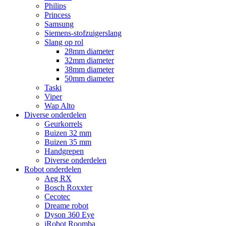
Philips
Princess
Samsung
Siemens-stofzuigerslang
Slang op rol
28mm diameter
32mm diameter
38mm diameter
50mm diameter
Taski
Viper
Wap Alto
Diverse onderdelen
Geurkorrels
Buizen 32 mm
Buizen 35 mm
Handgrepen
Diverse onderdelen
Robot onderdelen
Aeg RX
Bosch Roxxter
Cecotec
Dreame robot
Dyson 360 Eye
iRobot Roomba