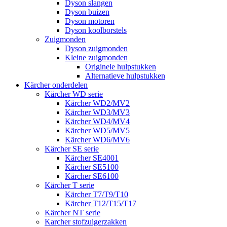
Dyson slangen
Dyson buizen
Dyson motoren
Dyson koolborstels
Zuigmonden
Dyson zuigmonden
Kleine zuigmonden
Originele hulpstukken
Alternatieve hulpstukken
Kärcher onderdelen
Kärcher WD serie
Kärcher WD2/MV2
Kärcher WD3/MV3
Kärcher WD4/MV4
Kärcher WD5/MV5
Kärcher WD6/MV6
Kärcher SE serie
Kärcher SE4001
Kärcher SE5100
Kärcher SE6100
Kärcher T serie
Kärcher T7/T9/T10
Kärcher T12/T15/T17
Kärcher NT serie
Karcher stofzuigerzakken