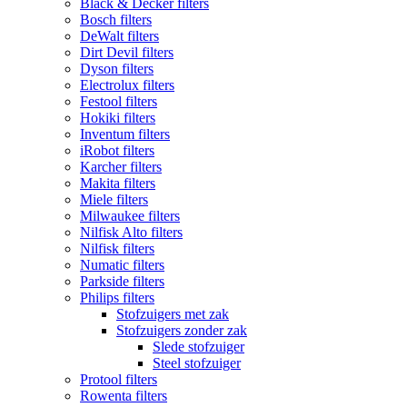
Black & Decker filters
Bosch filters
DeWalt filters
Dirt Devil filters
Dyson filters
Electrolux filters
Festool filters
Hokiki filters
Inventum filters
iRobot filters
Karcher filters
Makita filters
Miele filters
Milwaukee filters
Nilfisk Alto filters
Nilfisk filters
Numatic filters
Parkside filters
Philips filters
Stofzuigers met zak
Stofzuigers zonder zak
Slede stofzuiger
Steel stofzuiger
Protool filters
Rowenta filters