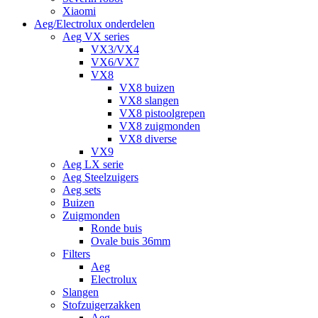
Xiaomi
Aeg/Electrolux onderdelen
Aeg VX series
VX3/VX4
VX6/VX7
VX8
VX8 buizen
VX8 slangen
VX8 pistoolgrepen
VX8 zuigmonden
VX8 diverse
VX9
Aeg LX serie
Aeg Steelzuigers
Aeg sets
Buizen
Zuigmonden
Ronde buis
Ovale buis 36mm
Filters
Aeg
Electrolux
Slangen
Stofzuigerzakken
Aeg