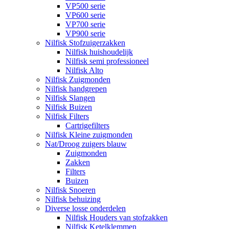
VP500 serie
VP600 serie
VP700 serie
VP900 serie
Nilfisk Stofzuigerzakken
Nilfisk huishoudelijk
Nilfisk semi professioneel
Nilfisk Alto
Nilfisk Zuigmonden
Nilfisk handgrepen
Nilfisk Slangen
Nilfisk Buizen
Nilfisk Filters
​Cartrigefilters
Nilfisk Kleine zuigmonden
Nat/Droog zuigers blauw
Zuigmonden
Zakken
Filters
Buizen
Nilfisk Snoeren
Nilfisk behuizing
Diverse losse onderdelen
Nilfisk Houders van stofzakken
Nilfisk Ketelklemmen