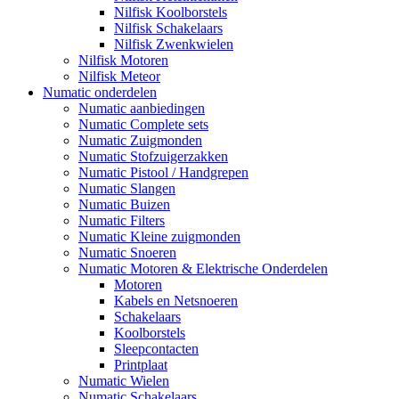
Nilfisk Koolborstels
Nilfisk Schakelaars
Nilfisk Zwenkwielen
Nilfisk Motoren
Nilfisk Meteor
Numatic onderdelen
Numatic aanbiedingen
Numatic Complete sets
Numatic Zuigmonden
Numatic Stofzuigerzakken
Numatic Pistool / Handgrepen
Numatic Slangen
Numatic Buizen
Numatic Filters
Numatic Kleine zuigmonden
Numatic Snoeren
Numatic Motoren & Elektrische Onderdelen
Motoren
Kabels en Netsnoeren
Schakelaars
Koolborstels
Sleepcontacten
Printplaat
Numatic Wielen
Numatic Schakelaars