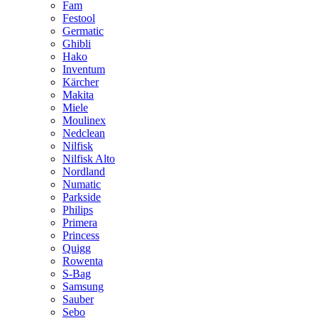
Fam
Festool
Germatic
Ghibli
Hako
Inventum
Kärcher
Makita
Miele
Moulinex
Nedclean
Nilfisk
Nilfisk Alto
Nordland
Numatic
Parkside
Philips
Primera
Princess
Quigg
Rowenta
S-Bag
Samsung
Sauber
Sebo