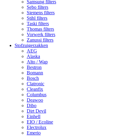
Samsung filters
Sebo filters
Siemens filters
Stihl filters
Taski filters
Thomas filters
Vorwerk filters
Zanussi filters
Stofzuigerzakken
AEG
Alaska
Alto / Wap
Bestron
Bomann
Bosch
Clatronic
Cleanfix
Columbus
Deawoo
Dibo
Dirt Devil
Einhell
EIO / Ecoline
Electrolux
Emerio