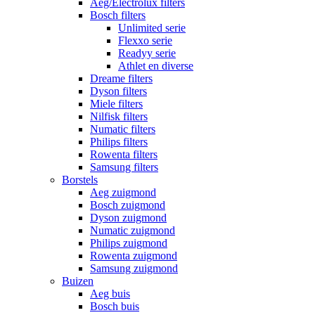
Aeg/Electrolux filters
Bosch filters
Unlimited serie
Flexxo serie
Readyy serie
Athlet en diverse
Dreame filters
Dyson filters
Miele filters
Nilfisk filters
Numatic filters
Philips filters
Rowenta filters
Samsung filters
Borstels
Aeg zuigmond
Bosch zuigmond
Dyson zuigmond
Numatic zuigmond
Philips zuigmond
Rowenta zuigmond
Samsung zuigmond
Buizen
Aeg buis
Bosch buis