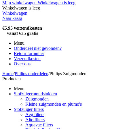
Mijn winkelwagen
Winkelwagen is leeg
Winkelwagen is leeg
Winkelwagen
Naar kassa
€5.95 verzendkosten
vanaf €35 gratis
Menu
Onderdeel niet gevonden?
Retour formulier
Verzendkosten
Over ons
Home
/
Philips onderdelen
/
Philips Zuigmonden
Producten
Menu
Stofzuigermondstukken
Zuigmonden
Kleine zuigmonden en plumo's
Stofzuiger filters
Aeg filters
Alto filters​
Aquavac filters