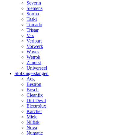
Severin
Siemens
Sorma
Taski
Tomado
Tristar
Vax
Veripart
Vorwerk
Waves
Wetrok
Zanussi
Universeel
Stofzuigerslangen
Aeg
Bestron
Bosch
Cleanfix
Dirt Devil
Electrolux
Kärcher
Miele
Nilfisk
Nova
Numatic