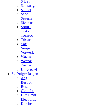
S-Bag
Samsung
Sauber
Sebo
Severin
Siemens
Sorma
Taski
Tomado
Tristar
Vax
Veripart
Vorwerk
Waves
Wetrok
Zanussi
Universeel
Stofzuigerslangen
Aeg
Bestron
Bosch
Cleanfix
Dirt Devil
Electrolux
Kärcher