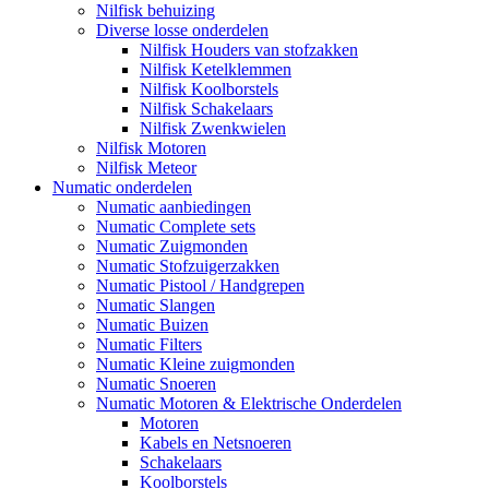
Nilfisk behuizing
Diverse losse onderdelen
Nilfisk Houders van stofzakken
Nilfisk Ketelklemmen
Nilfisk Koolborstels
Nilfisk Schakelaars
Nilfisk Zwenkwielen
Nilfisk Motoren
Nilfisk Meteor
Numatic onderdelen
Numatic aanbiedingen
Numatic Complete sets
Numatic Zuigmonden
Numatic Stofzuigerzakken
Numatic Pistool / Handgrepen
Numatic Slangen
Numatic Buizen
Numatic Filters
Numatic Kleine zuigmonden
Numatic Snoeren
Numatic Motoren & Elektrische Onderdelen
Motoren
Kabels en Netsnoeren
Schakelaars
Koolborstels