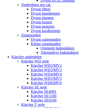
Dyson DC02 zuigbuis
Onderdelen per cat.
Dyson filters
Dyson handgrepen
Dyson slangen
Dyson buizen
Dyson motoren
Dyson koolborstels
Zuigmonden
Dyson zuigmonden
Kleine zuigmonden
Originele hulpstukken
Alternatieve hulpstukken
Kärcher onderdelen
Kärcher WD serie
Kärcher WD2/MV2
Kärcher WD3/MV3
Kärcher WD4/MV4
Kärcher WD5/MV5
Kärcher WD6/MV6
Kärcher SE serie
Kärcher SE4001
Kärcher SE5100
Kärcher SE6100
Kärcher T serie