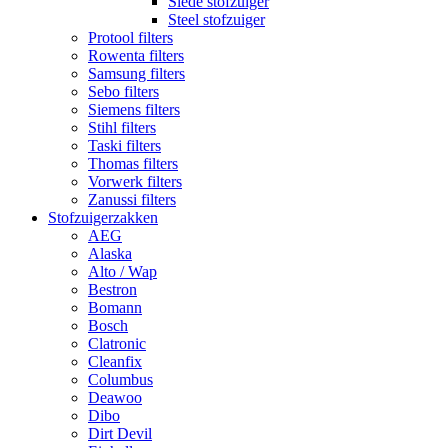
Slede stofzuiger
Steel stofzuiger
Protool filters
Rowenta filters
Samsung filters
Sebo filters
Siemens filters
Stihl filters
Taski filters
Thomas filters
Vorwerk filters
Zanussi filters
Stofzuigerzakken
AEG
Alaska
Alto / Wap
Bestron
Bomann
Bosch
Clatronic
Cleanfix
Columbus
Deawoo
Dibo
Dirt Devil