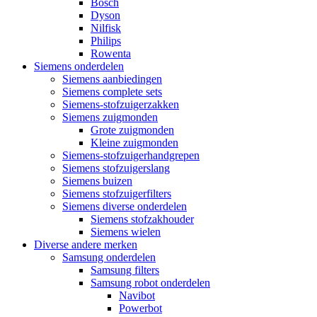
Bosch
Dyson
Nilfisk
Philips
Rowenta
Siemens onderdelen
Siemens aanbiedingen
Siemens complete sets
Siemens-stofzuigerzakken
Siemens zuigmonden
Grote zuigmonden
Kleine zuigmonden
Siemens-stofzuigerhandgrepen
Siemens stofzuigerslang
Siemens buizen
Siemens stofzuigerfilters
Siemens diverse onderdelen
Siemens stofzakhouder
Siemens wielen
Diverse andere merken
Samsung onderdelen
Samsung filters
Samsung robot onderdelen
Navibot
Powerbot