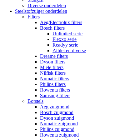
Diverse onderdelen
Steelstofzuiger onderdelen
Filters
Aeg/Electrolux filters
Bosch filters
Unlimited serie
Flexxo serie
Readyy serie
Athlet en diverse
Dreame filters
Dyson filters
Miele filters
Nilfisk filters
Numatic filters
Philips filters
Rowenta filters
Samsung filters
Borstels
Aeg zuigmond
Bosch zuigmond
Dyson zuigmond
Numatic zuigmond
Philips zuigmond
Rowenta zuigmond