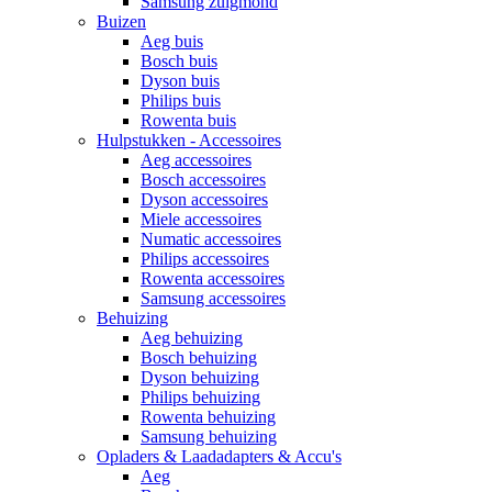
Samsung zuigmond
Buizen
Aeg buis
Bosch buis
Dyson buis
Philips buis
Rowenta buis
Hulpstukken - Accessoires
Aeg accessoires
Bosch accessoires
Dyson accessoires
Miele accessoires
Numatic accessoires
Philips accessoires
Rowenta accessoires
Samsung accessoires
Behuizing
Aeg behuizing
Bosch behuizing
Dyson behuizing
Philips behuizing
Rowenta behuizing
Samsung behuizing
Opladers & Laadadapters & Accu's
Aeg