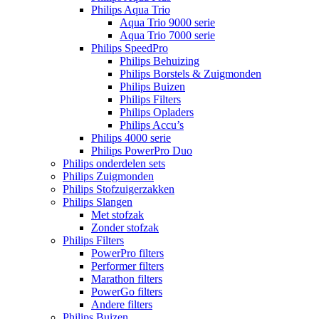
Philips Aqua Trio
Aqua Trio 9000 serie
Aqua Trio 7000 serie
Philips SpeedPro
Philips Behuizing
Philips Borstels & Zuigmonden
Philips Buizen
Philips Filters
Philips Opladers
Philips Accu’s
Philips 4000 serie
Philips PowerPro Duo
Philips onderdelen sets
Philips Zuigmonden
Philips Stofzuigerzakken
Philips Slangen
Met stofzak
Zonder stofzak
Philips Filters
PowerPro filters
Performer filters
Marathon filters
PowerGo filters
Andere filters
Philips Buizen