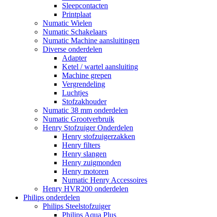
Sleepcontacten
Printplaat
Numatic Wielen
Numatic Schakelaars
Numatic Machine aansluitingen
Diverse onderdelen
Adapter
Ketel / wartel aansluiting
Machine grepen
Vergrendeling
Luchtjes
Stofzakhouder
Numatic 38 mm onderdelen
Numatic Grootverbruik
Henry Stofzuiger Onderdelen
Henry stofzuigerzakken
Henry filters
Henry slangen
Henry zuigmonden
Henry motoren
Numatic Henry Accessoires
Henry HVR200 onderdelen
Philips onderdelen
Philips Steelstofzuiger
Philips Aqua Plus