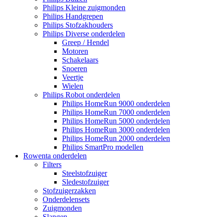
Philips Kleine zuigmonden
Philips Handgrepen
Philips Stofzakhouders
Philips Diverse onderdelen
Greep / Hendel
Motoren
Schakelaars
Snoeren
Veertje
Wielen
Philips Robot onderdelen
Philips HomeRun 9000 onderdelen
Philips HomeRun 7000 onderdelen
Philips HomeRun 5000 onderdelen
Philips HomeRun 3000 onderdelen
Philips HomeRun 2000 onderdelen
Philips SmartPro modellen
Rowenta onderdelen
Filters
Steelstofzuiger
Sledestofzuiger
Stofzuigerzakken
Onderdelensets
Zuigmonden
Slangen