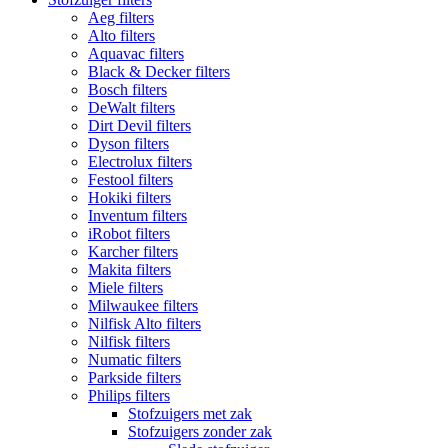
Aeg filters
Alto filters​
Aquavac filters
Black & Decker filters
Bosch filters
DeWalt filters
Dirt Devil filters
Dyson filters
Electrolux filters
Festool filters
Hokiki filters
Inventum filters
iRobot filters
Karcher filters
Makita filters
Miele filters
Milwaukee filters
Nilfisk Alto filters
Nilfisk filters
Numatic filters
Parkside filters
Philips filters
Stofzuigers met zak
Stofzuigers zonder zak