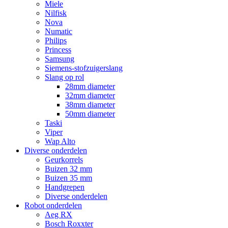
Miele
Nilfisk
Nova
Numatic
Philips
Princess
Samsung
Siemens-stofzuigerslang
Slang op rol
28mm diameter
32mm diameter
38mm diameter
50mm diameter
Taski
Viper
Wap Alto
Diverse onderdelen
Geurkorrels
Buizen 32 mm
Buizen 35 mm
Handgrepen
Diverse onderdelen
Robot onderdelen
Aeg RX
Bosch Roxxter