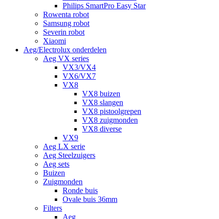
Philips SmartPro Easy Star
Rowenta robot
Samsung robot
Severin robot
Xiaomi
Aeg/Electrolux onderdelen
Aeg VX series
VX3/VX4
VX6/VX7
VX8
VX8 buizen
VX8 slangen
VX8 pistoolgrepen
VX8 zuigmonden
VX8 diverse
VX9
Aeg LX serie
Aeg Steelzuigers
Aeg sets
Buizen
Zuigmonden
Ronde buis
Ovale buis 36mm
Filters
Aeg