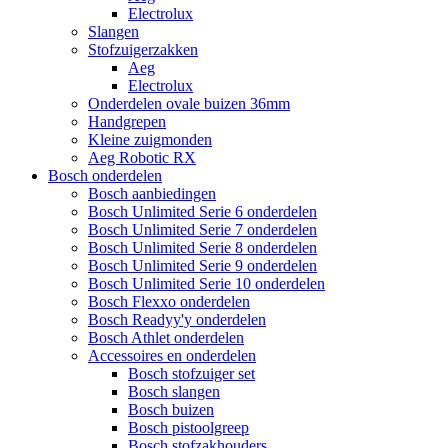
Electrolux
Slangen
Stofzuigerzakken
Aeg
Electrolux
Onderdelen ovale buizen 36mm
Handgrepen
Kleine zuigmonden
Aeg Robotic RX
Bosch onderdelen
Bosch aanbiedingen
Bosch Unlimited Serie 6 onderdelen
Bosch Unlimited Serie 7 onderdelen
Bosch Unlimited Serie 8 onderdelen
Bosch Unlimited Serie 9 onderdelen
Bosch Unlimited Serie 10 onderdelen
Bosch Flexxo onderdelen
Bosch Readyy'y onderdelen
Bosch Athlet onderdelen
Accessoires en onderdelen
Bosch stofzuiger set
Bosch slangen
Bosch buizen
Bosch pistoolgreep
Bosch stofzakhouders