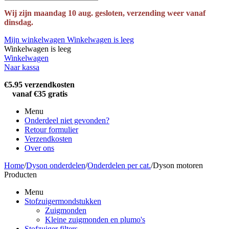
Wij zijn maandag 10 aug. gesloten, verzending weer vanaf
dinsdag.
Mijn winkelwagen
Winkelwagen is leeg
Winkelwagen is leeg
Winkelwagen
Naar kassa
€5.95 verzendkosten
vanaf €35 gratis
Menu
Onderdeel niet gevonden?
Retour formulier
Verzendkosten
Over ons
Home
/
Dyson onderdelen
/
Onderdelen per cat.
/
Dyson motoren
Producten
Menu
Stofzuigermondstukken
Zuigmonden
Kleine zuigmonden en plumo's
Stofzuiger filters