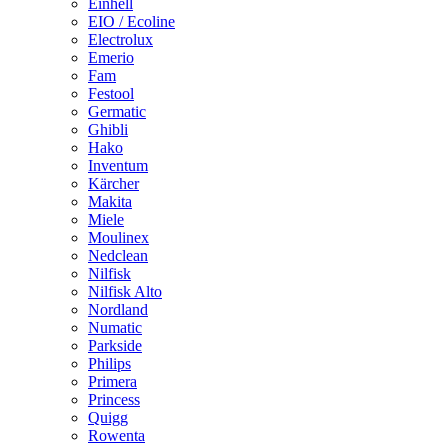
Einhell
EIO / Ecoline
Electrolux
Emerio
Fam
Festool
Germatic
Ghibli
Hako
Inventum
Kärcher
Makita
Miele
Moulinex
Nedclean
Nilfisk
Nilfisk Alto
Nordland
Numatic
Parkside
Philips
Primera
Princess
Quigg
Rowenta