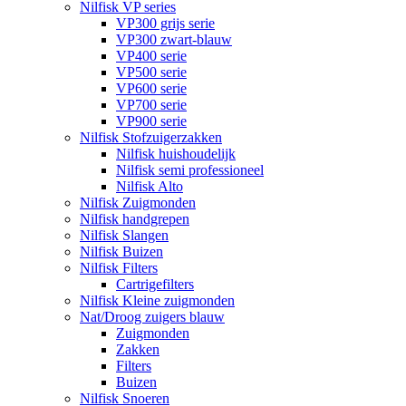
Nilfisk VP series
VP300 grijs serie
VP300 zwart-blauw
VP400 serie
VP500 serie
VP600 serie
VP700 serie
VP900 serie
Nilfisk Stofzuigerzakken
Nilfisk huishoudelijk
Nilfisk semi professioneel
Nilfisk Alto
Nilfisk Zuigmonden
Nilfisk handgrepen
Nilfisk Slangen
Nilfisk Buizen
Nilfisk Filters
​Cartrigefilters
Nilfisk Kleine zuigmonden
Nat/Droog zuigers blauw
Zuigmonden
Zakken
Filters
Buizen
Nilfisk Snoeren