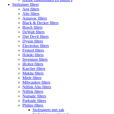
Stofzuiger filters
Aeg filters
Alto filters​
Aquavac filters
Black & Decker filters
Bosch filters
DeWalt filters
Dirt Devil filters
Dyson filters
Electrolux filters
Festool filters
Hokiki filters
Inventum filters
iRobot filters
Karcher filters
Makita filters
Miele filters
Milwaukee filters
Nilfisk Alto filters
Nilfisk filters
Numatic filters
Parkside filters
Philips filters
Stofzuigers met zak