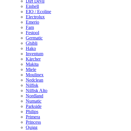
Dirt Devil
Einhell
EIO / Ecoline
Electrolux
Emerio
Fam
Festool
Germatic
Ghibli
Hako
Inventum
Kärcher
Makita
Miele
Moulinex
Nedclean
Nilfisk
Nilfisk Alto
Nordland
Numatic
Parkside
Philips
Primera
Princess
Quigg