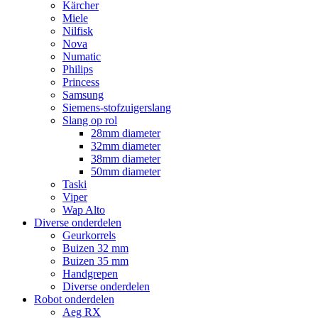
Kärcher
Miele
Nilfisk
Nova
Numatic
Philips
Princess
Samsung
Siemens-stofzuigerslang
Slang op rol
28mm diameter
32mm diameter
38mm diameter
50mm diameter
Taski
Viper
Wap Alto
Diverse onderdelen
Geurkorrels
Buizen 32 mm
Buizen 35 mm
Handgrepen
Diverse onderdelen
Robot onderdelen
Aeg RX