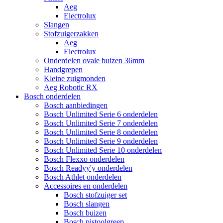
Aeg
Electrolux
Slangen
Stofzuigerzakken
Aeg
Electrolux
Onderdelen ovale buizen 36mm
Handgrepen
Kleine zuigmonden
Aeg Robotic RX
Bosch onderdelen
Bosch aanbiedingen
Bosch Unlimited Serie 6 onderdelen
Bosch Unlimited Serie 7 onderdelen
Bosch Unlimited Serie 8 onderdelen
Bosch Unlimited Serie 9 onderdelen
Bosch Unlimited Serie 10 onderdelen
Bosch Flexxo onderdelen
Bosch Readyy'y onderdelen
Bosch Athlet onderdelen
Accessoires en onderdelen
Bosch stofzuiger set
Bosch slangen
Bosch buizen
Bosch pistoolgreep