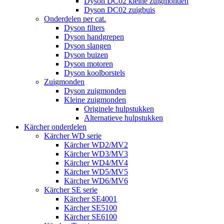
Dyson DC02 kleine zuigmonden
Dyson DC02 zuigbuis
Onderdelen per cat.
Dyson filters
Dyson handgrepen
Dyson slangen
Dyson buizen
Dyson motoren
Dyson koolborstels
Zuigmonden
Dyson zuigmonden
Kleine zuigmonden
Originele hulpstukken
Alternatieve hulpstukken
Kärcher onderdelen
Kärcher WD serie
Kärcher WD2/MV2
Kärcher WD3/MV3
Kärcher WD4/MV4
Kärcher WD5/MV5
Kärcher WD6/MV6
Kärcher SE serie
Kärcher SE4001
Kärcher SE5100
Kärcher SE6100