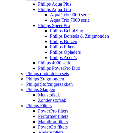
Philips Aqua Plus
Philips Aqua Trio
Aqua Trio 9000 serie
Aqua Trio 7000 serie
Philips SpeedPro
Philips Behuizing
Philips Borstels & Zuigmonden
Philips Buizen
Philips Filters
Philips Opladers
Philips Accu’s
Philips 4000 serie
Philips PowerPro Duo
Philips onderdelen sets
Philips Zuigmonden
Philips Stofzuigerzakken
Philips Slangen
Met stofzak
Zonder stofzak
Philips Filters
PowerPro filters
Performer filters
Marathon filters
PowerGo filters
Andere filters