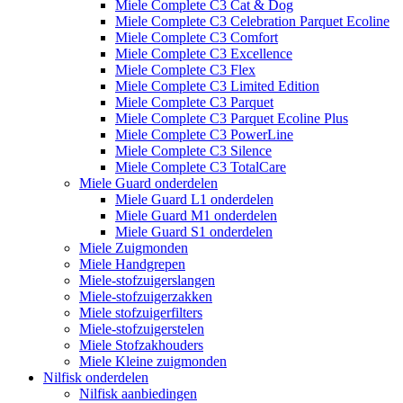
Miele Complete C3 Cat & Dog
Miele Complete C3 Celebration Parquet Ecoline​
Miele Complete C3 Comfort
Miele Complete C3 Excellence
Miele Complete C3 Flex
Miele Complete C3 Limited Edition
Miele Complete C3 Parquet
Miele Complete C3 Parquet Ecoline Plus
Miele Complete C3 PowerLine
Miele Complete C3 Silence
Miele Complete C3 TotalCare
Miele Guard onderdelen
Miele Guard L1 onderdelen
Miele Guard M1 onderdelen
Miele Guard S1 onderdelen
Miele Zuigmonden
Miele Handgrepen
Miele-stofzuigerslangen
Miele-stofzuigerzakken
Miele stofzuigerfilters
Miele-stofzuigerstelen
Miele Stofzakhouders
Miele Kleine zuigmonden
Nilfisk onderdelen
Nilfisk aanbiedingen