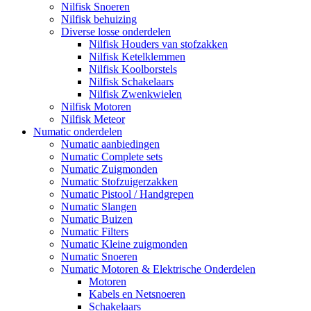
Nilfisk Snoeren
Nilfisk behuizing
Diverse losse onderdelen
Nilfisk Houders van stofzakken
Nilfisk Ketelklemmen
Nilfisk Koolborstels
Nilfisk Schakelaars
Nilfisk Zwenkwielen
Nilfisk Motoren
Nilfisk Meteor
Numatic onderdelen
Numatic aanbiedingen
Numatic Complete sets
Numatic Zuigmonden
Numatic Stofzuigerzakken
Numatic Pistool / Handgrepen
Numatic Slangen
Numatic Buizen
Numatic Filters
Numatic Kleine zuigmonden
Numatic Snoeren
Numatic Motoren & Elektrische Onderdelen
Motoren
Kabels en Netsnoeren
Schakelaars