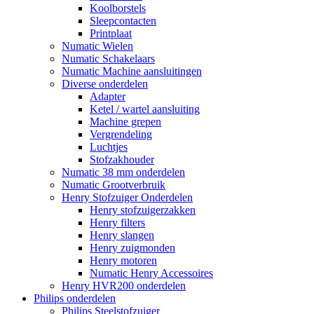
Koolborstels
Sleepcontacten
Printplaat
Numatic Wielen
Numatic Schakelaars
Numatic Machine aansluitingen
Diverse onderdelen
Adapter
Ketel / wartel aansluiting
Machine grepen
Vergrendeling
Luchtjes
Stofzakhouder
Numatic 38 mm onderdelen
Numatic Grootverbruik
Henry Stofzuiger Onderdelen
Henry stofzuigerzakken
Henry filters
Henry slangen
Henry zuigmonden
Henry motoren
Numatic Henry Accessoires
Henry HVR200 onderdelen
Philips onderdelen
Philips Steelstofzuiger