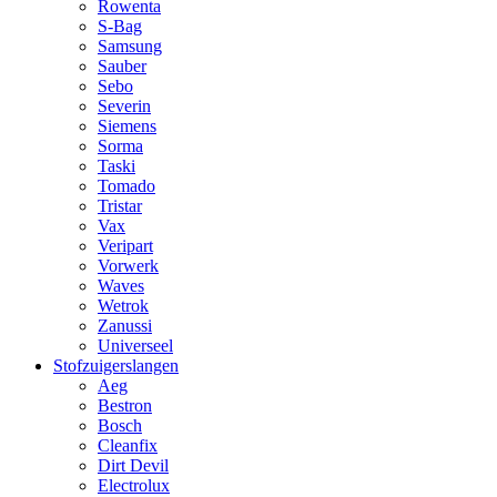
Rowenta
S-Bag
Samsung
Sauber
Sebo
Severin
Siemens
Sorma
Taski
Tomado
Tristar
Vax
Veripart
Vorwerk
Waves
Wetrok
Zanussi
Universeel
Stofzuigerslangen
Aeg
Bestron
Bosch
Cleanfix
Dirt Devil
Electrolux