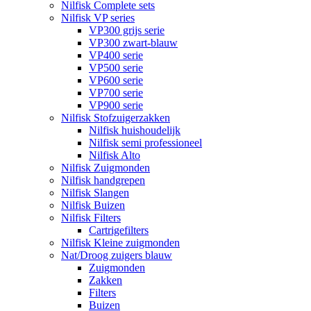
Nilfisk Complete sets
Nilfisk VP series
VP300 grijs serie
VP300 zwart-blauw
VP400 serie
VP500 serie
VP600 serie
VP700 serie
VP900 serie
Nilfisk Stofzuigerzakken
Nilfisk huishoudelijk
Nilfisk semi professioneel
Nilfisk Alto
Nilfisk Zuigmonden
Nilfisk handgrepen
Nilfisk Slangen
Nilfisk Buizen
Nilfisk Filters
​Cartrigefilters
Nilfisk Kleine zuigmonden
Nat/Droog zuigers blauw
Zuigmonden
Zakken
Filters
Buizen