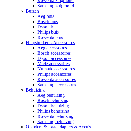
Rowenta zuigmond
Samsung zuigmond
Buizen
Aeg buis
Bosch buis
Dyson buis
Philips buis
Rowenta buis
Hulpstukken - Accessoires
Aeg accessoires
Bosch accessoires
Dyson accessoires
Miele accessoires
Numatic accessoires
Philips accessoires
Rowenta accessoires
Samsung accessoires
Behuizing
Aeg behuizing
Bosch behuizing
Dyson behuizing
Philips behuizing
Rowenta behuizing
Samsung behuizing
Opladers & Laadadapters & Accu's