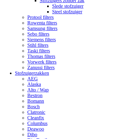
Stofzuigers zonder zak
Slede stofzuiger
Steel stofzuiger
Protool filters
Rowenta filters
Samsung filters
Sebo filters
Siemens filters
Stihl filters
Taski filters
Thomas filters
Vorwerk filters
Zanussi filters
Stofzuigerzakken
AEG
Alaska
Alto / Wap
Bestron
Bomann
Bosch
Clatronic
Cleanfix
Columbus
Deawoo
Dibo