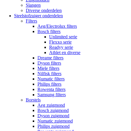
Slangen
Diverse onderdelen
Steelstofzuiger onderdelen
Filters
Aeg/Electrolux filters
Bosch filters
Unlimited serie
Flexxo serie
Readyy serie
Athlet en diverse
Dreame filters
Dyson filters
Miele filters
Nilfisk filters
Numatic filters
Philips filters
Rowenta filters
Samsung filters
Borstels
Aeg zuigmond
Bosch zuigmond
Dyson zuigmond
Numatic zuigmond
Philips zuigmond