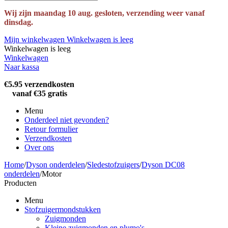
Wij zijn maandag 10 aug. gesloten, verzending weer vanaf
dinsdag.
Mijn winkelwagen
Winkelwagen is leeg
Winkelwagen is leeg
Winkelwagen
Naar kassa
€5.95 verzendkosten
vanaf €35 gratis
Menu
Onderdeel niet gevonden?
Retour formulier
Verzendkosten
Over ons
Home
/
Dyson onderdelen
/
Sledestofzuigers
/
Dyson DC08
onderdelen
/
Motor
Producten
Menu
Stofzuigermondstukken
Zuigmonden
Kleine zuigmonden en plumo's