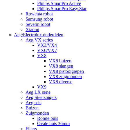
Philips SmartPro Active
Philips SmartPro Easy Star
Rowenta robot
Samsung robot
Severin robot
Xiaomi
Aeg/Electrolux onderdelen
Aeg VX series
VX3/VX4
VX6/VX7
VX8
VX8 buizen
VX8 slangen
VX8 pistoolgrepen
VX8 zuigmonden
VX8 diverse
VX9
Aeg LX serie
Aeg Steelzuigers
Aeg sets
Buizen
Zuigmonden
Ronde buis
Ovale buis 36mm
Filters