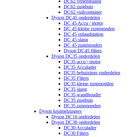
DC62 verlengslang
DC62 zuigbuis
DC62 vuilcontainer
Dyson DC45 onderdelen
DC 45 Accu / motor
DC 45 kleine zuigmonden
DC 45 oplaadstation
DC 45 slang
DC 45 zuigmonden
Dyson DC45 filters
Dyson DC35 onderdelen
DC35 accu / motor
DC35 Acculader
DC35 behuizings onderdelen
DC35 Filters
DC35 kleine zuigmonden
DC35 slang
DC35 wandhouder
DC35 zuigbuis
DC35 zuigmonden
Dyson kruimelzuigers
Dyson DC16 onderdelen
Dyson DC30 onderdelen
DC30 Acculader
DC30 Filters