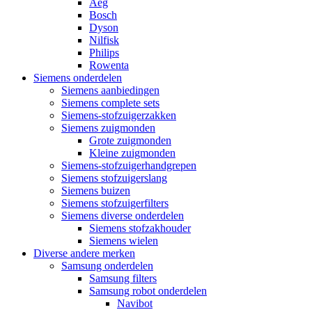
Aeg
Bosch
Dyson
Nilfisk
Philips
Rowenta
Siemens onderdelen
Siemens aanbiedingen
Siemens complete sets
Siemens-stofzuigerzakken
Siemens zuigmonden
Grote zuigmonden
Kleine zuigmonden
Siemens-stofzuigerhandgrepen
Siemens stofzuigerslang
Siemens buizen
Siemens stofzuigerfilters
Siemens diverse onderdelen
Siemens stofzakhouder
Siemens wielen
Diverse andere merken
Samsung onderdelen
Samsung filters
Samsung robot onderdelen
Navibot