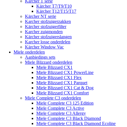
Kärcher T serie
Kärcher T7/T9/T10
Kärcher T12/T15/T17
Kärcher NT serie
Karcher stofzuigerzakken
Kärcher stofzuigerfilter
Karcher zuigmonden
Kärcher stofzuigerslangen
Karcher losse onderdelen
Kärcher Window Vac
Miele onderdelen
Aanbiedings sets
Miele Blizzard onderdelen
Miele Blizzard CX1
Miele Blizzard CX1 PowerLine
Miele Blizzard CX1 Flex
Miele Blizzard CX1 Parquet
Miele Blizzard CX1 Cat & Dog
Miele Blizzard CX1 Comfort
Miele Complete C3 onderdelen
Miele Complete C3 125 Edition
Miele Complete C3 Active
Miele Complete C3 Allergy
Miele Complete C3 Black Diamond
Miele Complete C3 Black Diamond Ecoline