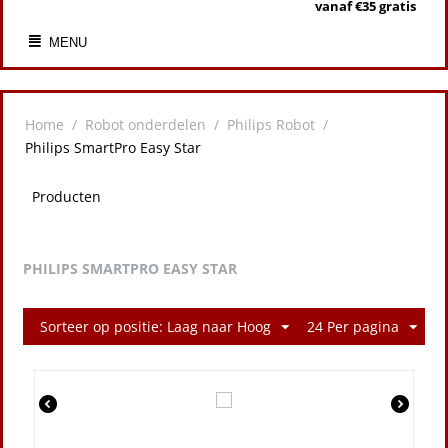
vanaf €35 gratis
MENU
Home
/
Robot onderdelen
/
Philips Robot
/
Philips SmartPro Easy Star
Producten
PHILIPS SMARTPRO EASY STAR
Sorteer op positie: Laag naar Hoog
24 Per pagina