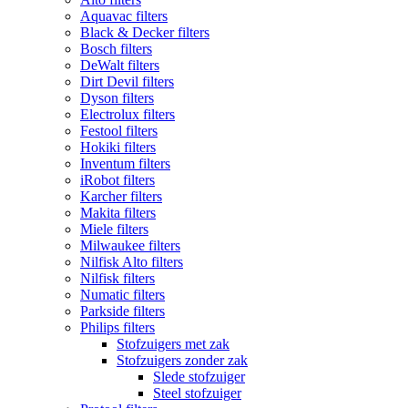
Aquavac filters
Black & Decker filters
Bosch filters
DeWalt filters
Dirt Devil filters
Dyson filters
Electrolux filters
Festool filters
Hokiki filters
Inventum filters
iRobot filters
Karcher filters
Makita filters
Miele filters
Milwaukee filters
Nilfisk Alto filters
Nilfisk filters
Numatic filters
Parkside filters
Philips filters
Stofzuigers met zak
Stofzuigers zonder zak
Slede stofzuiger
Steel stofzuiger