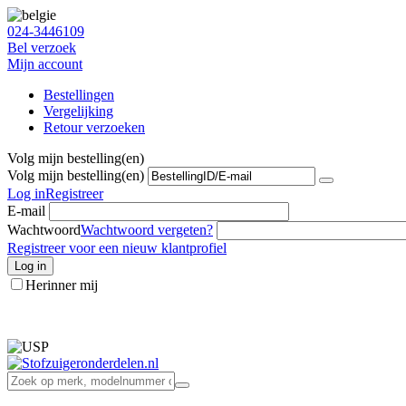
024-3446109
Bel verzoek
Mijn account
Bestellingen
Vergelijking
Retour verzoeken
Volg mijn bestelling(en)
Volg mijn bestelling(en)
Log in
Registreer
E-mail
Wachtwoord
Wachtwoord vergeten?
Registreer voor een nieuw klantprofiel
Log in
Herinner mij
info@stofzuigeronderdelen.nl