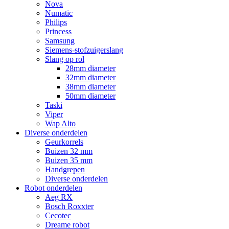
Nova
Numatic
Philips
Princess
Samsung
Siemens-stofzuigerslang
Slang op rol
28mm diameter
32mm diameter
38mm diameter
50mm diameter
Taski
Viper
Wap Alto
Diverse onderdelen
Geurkorrels
Buizen 32 mm
Buizen 35 mm
Handgrepen
Diverse onderdelen
Robot onderdelen
Aeg RX
Bosch Roxxter
Cecotec
Dreame robot