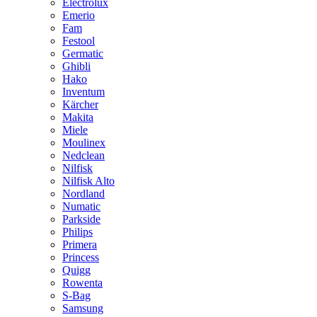
Electrolux
Emerio
Fam
Festool
Germatic
Ghibli
Hako
Inventum
Kärcher
Makita
Miele
Moulinex
Nedclean
Nilfisk
Nilfisk Alto
Nordland
Numatic
Parkside
Philips
Primera
Princess
Quigg
Rowenta
S-Bag
Samsung