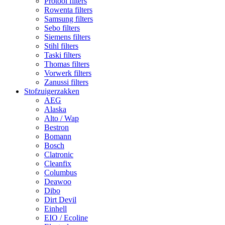
Protool filters
Rowenta filters
Samsung filters
Sebo filters
Siemens filters
Stihl filters
Taski filters
Thomas filters
Vorwerk filters
Zanussi filters
Stofzuigerzakken
AEG
Alaska
Alto / Wap
Bestron
Bomann
Bosch
Clatronic
Cleanfix
Columbus
Deawoo
Dibo
Dirt Devil
Einhell
EIO / Ecoline