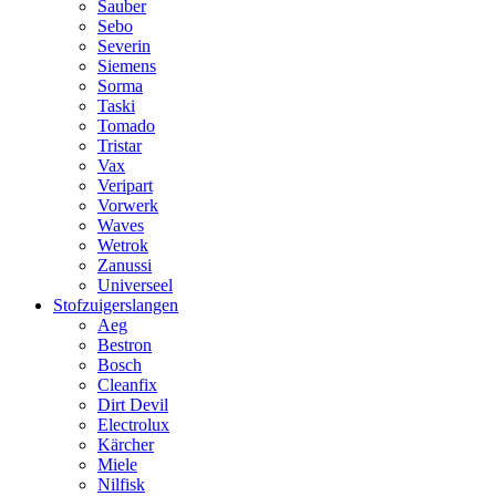
Sauber
Sebo
Severin
Siemens
Sorma
Taski
Tomado
Tristar
Vax
Veripart
Vorwerk
Waves
Wetrok
Zanussi
Universeel
Stofzuigerslangen
Aeg
Bestron
Bosch
Cleanfix
Dirt Devil
Electrolux
Kärcher
Miele
Nilfisk