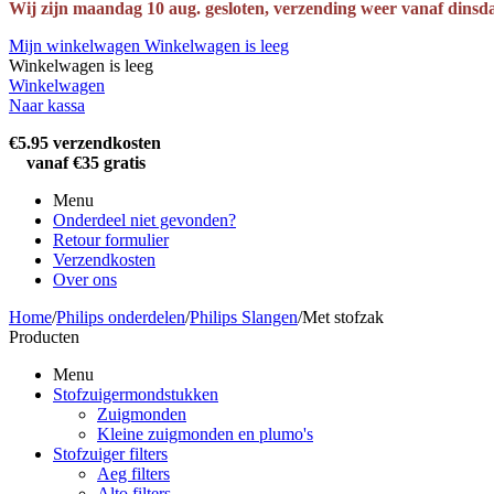
Wij zijn maandag 10 aug. gesloten, verzending weer vanaf dinsd
Mijn winkelwagen
Winkelwagen is leeg
Winkelwagen is leeg
Winkelwagen
Naar kassa
€5.95 verzendkosten
vanaf €35 gratis
Menu
Onderdeel niet gevonden?
Retour formulier
Verzendkosten
Over ons
Home
/
Philips onderdelen
/
Philips Slangen
/
Met stofzak
Producten
Menu
Stofzuigermondstukken
Zuigmonden
Kleine zuigmonden en plumo's
Stofzuiger filters
Aeg filters
Alto filters​