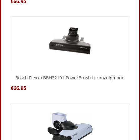
€
66.95
Bosch Flexxo BBH32101 PowerBrush turbozuigmond
€
66.95