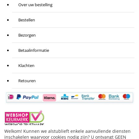
Over uw bestelling
Bestellen
Bezorgen
Betaalinformatie
Klachten
Retouren
Welkom! Kunnen we alstublieft enkele aanvullende diensten
inschakelen waarvoor cookies nodig zijn? U ontvangt GEEN
BESTELLING HERROEPEN