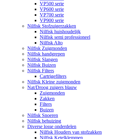
VP500 serie
VP600 serie
VP700 serie
VP900 serie
Nilfisk Stofzuigerzakken
Nilfisk huishoudelijk
Nilfisk semi professioneel
Nilfisk Alto
Nilfisk Zuigmonden
Nilfisk handgrepen
Nilfisk Slangen
Nilfisk Buizen
Nilfisk Filters
​Cartrigefilters
Nilfisk Kleine zuigmonden
Nat/Droog zuigers blauw
Zuigmonden
Zakken
Filters
Buizen
Nilfisk Snoeren
Nilfisk behuizing
Diverse losse onderdelen
Nilfisk Houders van stofzakken
Nilfisk Ketelklemmen