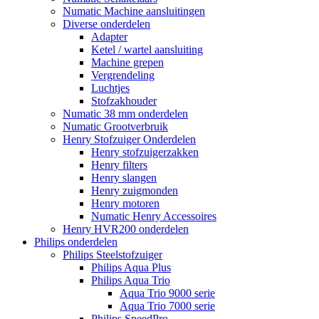
Numatic Machine aansluitingen
Diverse onderdelen
Adapter
Ketel / wartel aansluiting
Machine grepen
Vergrendeling
Luchtjes
Stofzakhouder
Numatic 38 mm onderdelen
Numatic Grootverbruik
Henry Stofzuiger Onderdelen
Henry stofzuigerzakken
Henry filters
Henry slangen
Henry zuigmonden
Henry motoren
Numatic Henry Accessoires
Henry HVR200 onderdelen
Philips onderdelen
Philips Steelstofzuiger
Philips Aqua Plus
Philips Aqua Trio
Aqua Trio 9000 serie
Aqua Trio 7000 serie
Philips SpeedPro