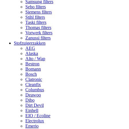
Samsung filters
Sebo filters
Siemens filters
Stihl filters
Taski filters
Thomas filters
Vorwerk filters
Zanussi filters
Stofzuigerzakken
AEG
Alaska
Alto / Wap
Bestron
Bomann
Bosch
Clatronic
Cleanfix
Columbus
Deawoo
Dibo
Dirt Devil
Einhell
EIO / Ecoline
Electrolux
Emerio