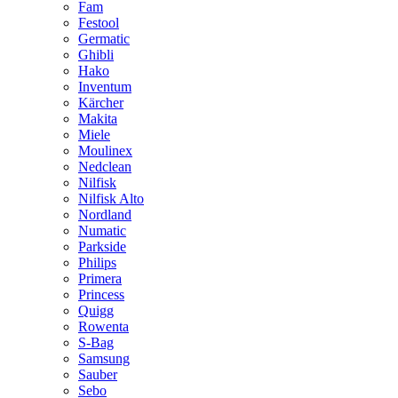
Fam
Festool
Germatic
Ghibli
Hako
Inventum
Kärcher
Makita
Miele
Moulinex
Nedclean
Nilfisk
Nilfisk Alto
Nordland
Numatic
Parkside
Philips
Primera
Princess
Quigg
Rowenta
S-Bag
Samsung
Sauber
Sebo