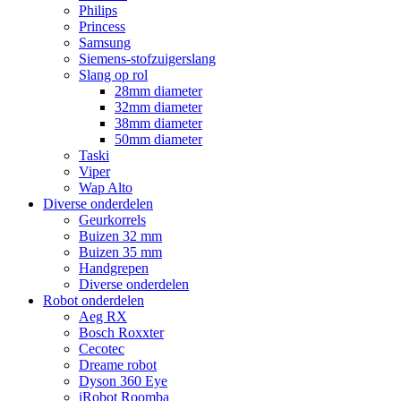
Philips
Princess
Samsung
Siemens-stofzuigerslang
Slang op rol
28mm diameter
32mm diameter
38mm diameter
50mm diameter
Taski
Viper
Wap Alto
Diverse onderdelen
Geurkorrels
Buizen 32 mm
Buizen 35 mm
Handgrepen
Diverse onderdelen
Robot onderdelen
Aeg RX
Bosch Roxxter
Cecotec
Dreame robot
Dyson 360 Eye
iRobot Roomba