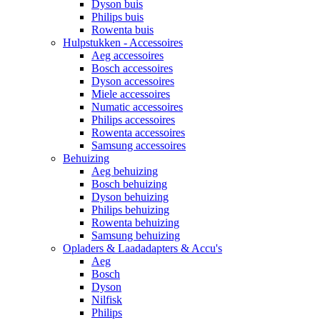
Dyson buis
Philips buis
Rowenta buis
Hulpstukken - Accessoires
Aeg accessoires
Bosch accessoires
Dyson accessoires
Miele accessoires
Numatic accessoires
Philips accessoires
Rowenta accessoires
Samsung accessoires
Behuizing
Aeg behuizing
Bosch behuizing
Dyson behuizing
Philips behuizing
Rowenta behuizing
Samsung behuizing
Opladers & Laadadapters & Accu's
Aeg
Bosch
Dyson
Nilfisk
Philips