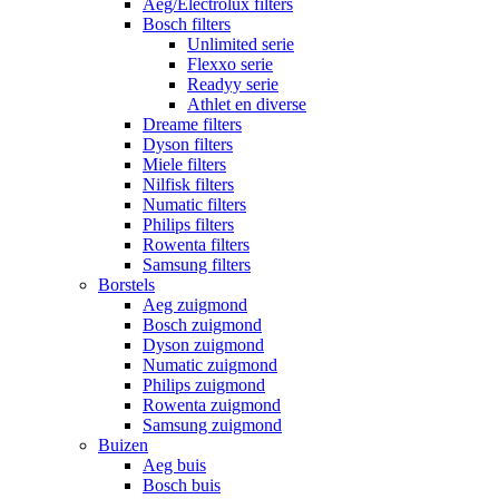
Aeg/Electrolux filters
Bosch filters
Unlimited serie
Flexxo serie
Readyy serie
Athlet en diverse
Dreame filters
Dyson filters
Miele filters
Nilfisk filters
Numatic filters
Philips filters
Rowenta filters
Samsung filters
Borstels
Aeg zuigmond
Bosch zuigmond
Dyson zuigmond
Numatic zuigmond
Philips zuigmond
Rowenta zuigmond
Samsung zuigmond
Buizen
Aeg buis
Bosch buis