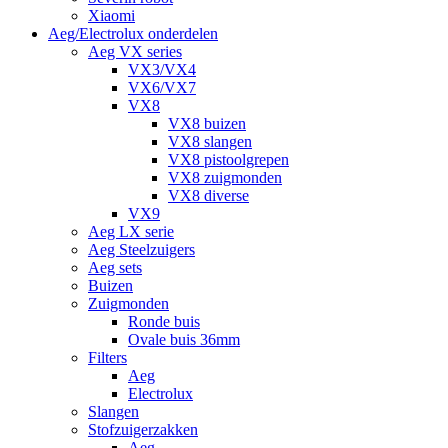
Xiaomi
Aeg/Electrolux onderdelen
Aeg VX series
VX3/VX4
VX6/VX7
VX8
VX8 buizen
VX8 slangen
VX8 pistoolgrepen
VX8 zuigmonden
VX8 diverse
VX9
Aeg LX serie
Aeg Steelzuigers
Aeg sets
Buizen
Zuigmonden
Ronde buis
Ovale buis 36mm
Filters
Aeg
Electrolux
Slangen
Stofzuigerzakken
Aeg