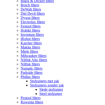
Black & Decker filters
Bosch filters
DeWalt filters
Dirt Devil filters
Dyson filters
Electrolux filters
Festool filters
Hokiki filters
Inventum filters
iRobot filters
Karcher filters
Makita filters
Miele filters
Milwaukee filters
Nilfisk Alto filters
Nilfisk filters
Numatic filters
Parkside filters
Philips filters
Stofzuigers met zak
Stofzuigers zonder zak
Slede stofzuiger
Steel stofzuiger
Protool filters
Rowenta filters