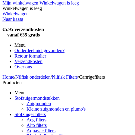
Mijn winkelwagen
Winkelwagen is leeg
Winkelwagen is leeg
Winkelwagen
Naar kassa
€5.95 verzendkosten
vanaf €35 gratis
Menu
Onderdeel niet gevonden?
Retour formulier
Verzendkosten
Over ons
Home
/
Nilfisk onderdelen
/
Nilfisk Filters
/
​Cartrigefilters
Producten
Menu
Stofzuigermondstukken
Zuigmonden
Kleine zuigmonden en plumo's
Stofzuiger filters
Aeg filters
Alto filters​
Aquavac filters