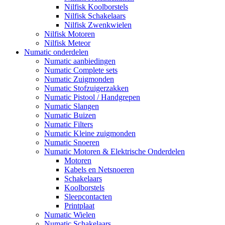
Nilfisk Koolborstels
Nilfisk Schakelaars
Nilfisk Zwenkwielen
Nilfisk Motoren
Nilfisk Meteor
Numatic onderdelen
Numatic aanbiedingen
Numatic Complete sets
Numatic Zuigmonden
Numatic Stofzuigerzakken
Numatic Pistool / Handgrepen
Numatic Slangen
Numatic Buizen
Numatic Filters
Numatic Kleine zuigmonden
Numatic Snoeren
Numatic Motoren & Elektrische Onderdelen
Motoren
Kabels en Netsnoeren
Schakelaars
Koolborstels
Sleepcontacten
Printplaat
Numatic Wielen
Numatic Schakelaars