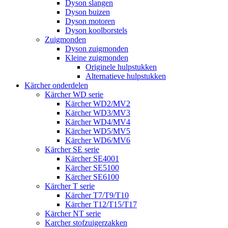
Dyson slangen
Dyson buizen
Dyson motoren
Dyson koolborstels
Zuigmonden
Dyson zuigmonden
Kleine zuigmonden
Originele hulpstukken
Alternatieve hulpstukken
Kärcher onderdelen
Kärcher WD serie
Kärcher WD2/MV2
Kärcher WD3/MV3
Kärcher WD4/MV4
Kärcher WD5/MV5
Kärcher WD6/MV6
Kärcher SE serie
Kärcher SE4001
Kärcher SE5100
Kärcher SE6100
Kärcher T serie
Kärcher T7/T9/T10
Kärcher T12/T15/T17
Kärcher NT serie
Karcher stofzuigerzakken