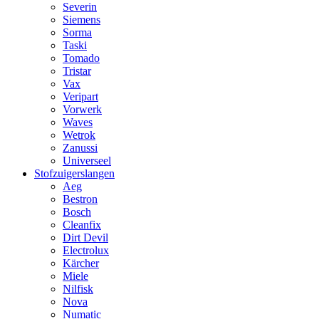
Severin
Siemens
Sorma
Taski
Tomado
Tristar
Vax
Veripart
Vorwerk
Waves
Wetrok
Zanussi
Universeel
Stofzuigerslangen
Aeg
Bestron
Bosch
Cleanfix
Dirt Devil
Electrolux
Kärcher
Miele
Nilfisk
Nova
Numatic