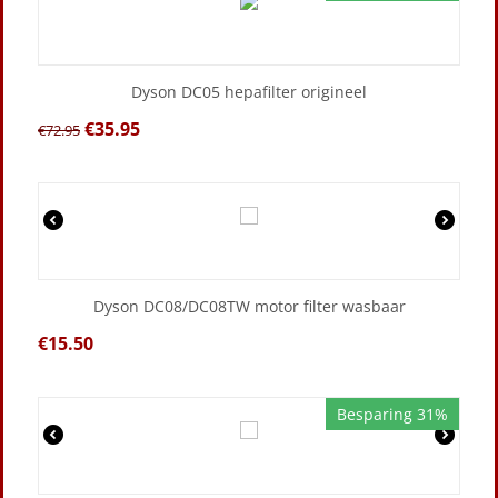
Dyson DC05 hepafilter origineel
€
35.95
€
72.95
Dyson DC08/DC08TW motor filter wasbaar
€
15.50
Besparing 31%