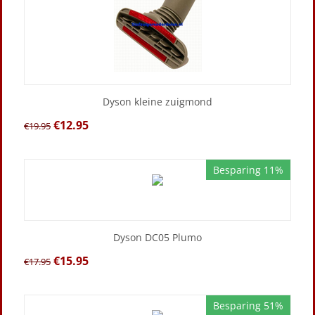
Dyson kleine zuigmond
€
12.95
€
19.95
Besparing 11%
Dyson DC05 Plumo
€
15.95
€
17.95
Besparing 51%