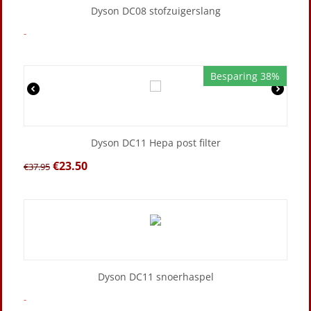
Dyson DC08 stofzuigerslang
-
Besparing 38%
Dyson DC11 Hepa post filter
€
23.50
€
37.95
Dyson DC11 snoerhaspel
-