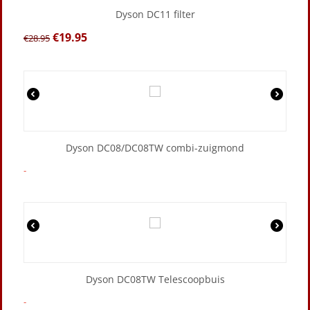
Dyson DC11 filter
€
19.95
€
28.95
Dyson DC08/DC08TW combi-zuigmond
-
Dyson DC08TW Telescoopbuis
-