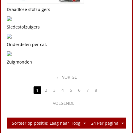
Draadloze stofzuigers
Sledestofzuigers
Onderdelen per cat.
Zuigmonden
VORIGE
1
2
3
4
5
6
7
8
VOLGENDE
Sorteer op positie: Laag naar Hoog
24 Per pagina