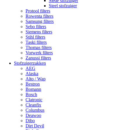
Slede stofzuiger
Steel stofzuiger
Protool filters
Rowenta filters
Samsung filters
Sebo filters
Siemens filters
Stihl filters
Taski filters
Thomas filters
Vorwerk filters
Zanussi filters
Stofzuigerzakken
AEG
Alaska
Alto / Wap
Bestron
Bomann
Bosch
Clatronic
Cleanfix
Columbus
Deawoo
Dibo
Dirt Devil