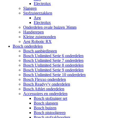
Electrolux
Slangen
Stofzuigerzakken
Aeg
Electrolux
Onderdelen ovale buizen 36mm
Handgrepen
Kleine zuigmonden
Aeg Robotic RX
Bosch onderdelen
Bosch aanbiedingen
Bosch Unlimited Serie 6 onderdelen
Bosch Unlimited Serie 7 onderdelen
Bosch Unlimited Serie 8 onderdelen
Bosch Unlimited Serie 9 onderdelen
Bosch Unlimited Serie 10 onderdelen
Bosch Flexxo onderdelen
Bosch Readyy'y onderdelen
Bosch Athlet onderdelen
Accessoires en onderdelen
Bosch stofzuiger set
Bosch slangen
Bosch buizen
Bosch pistoolgreep
Bosch stofzakhouders