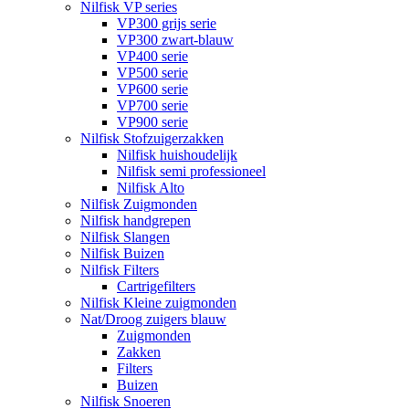
Nilfisk VP series
VP300 grijs serie
VP300 zwart-blauw
VP400 serie
VP500 serie
VP600 serie
VP700 serie
VP900 serie
Nilfisk Stofzuigerzakken
Nilfisk huishoudelijk
Nilfisk semi professioneel
Nilfisk Alto
Nilfisk Zuigmonden
Nilfisk handgrepen
Nilfisk Slangen
Nilfisk Buizen
Nilfisk Filters
​Cartrigefilters
Nilfisk Kleine zuigmonden
Nat/Droog zuigers blauw
Zuigmonden
Zakken
Filters
Buizen
Nilfisk Snoeren