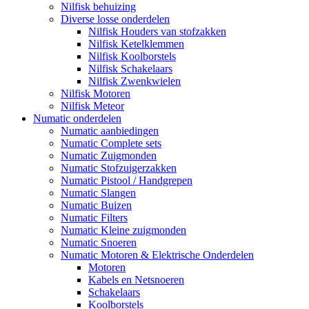
Nilfisk behuizing
Diverse losse onderdelen
Nilfisk Houders van stofzakken
Nilfisk Ketelklemmen
Nilfisk Koolborstels
Nilfisk Schakelaars
Nilfisk Zwenkwielen
Nilfisk Motoren
Nilfisk Meteor
Numatic onderdelen
Numatic aanbiedingen
Numatic Complete sets
Numatic Zuigmonden
Numatic Stofzuigerzakken
Numatic Pistool / Handgrepen
Numatic Slangen
Numatic Buizen
Numatic Filters
Numatic Kleine zuigmonden
Numatic Snoeren
Numatic Motoren & Elektrische Onderdelen
Motoren
Kabels en Netsnoeren
Schakelaars
Koolborstels