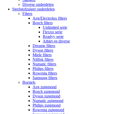
Diverse onderdelen
Steelstofzuiger onderdelen
Filters
Aeg/Electrolux filters
Bosch filters
Unlimited serie
Flexxo serie
Readyy serie
Athlet en diverse
Dreame filters
Dyson filters
Miele filters
Nilfisk filters
Numatic filters
Philips filters
Rowenta filters
Samsung filters
Borstels
Aeg zuigmond
Bosch zuigmond
Dyson zuigmond
Numatic zuigmond
Philips zuigmond
Rowenta zuigmond