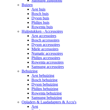
Samsung zuigmond
Buizen
Aeg buis
Bosch buis
Dyson buis
Philips buis
Rowenta buis
Hulpstukken - Accessoires
Aeg accessoires
Bosch accessoires
Dyson accessoires
Miele accessoires
Numatic accessoires
Philips accessoires
Rowenta accessoires
Samsung accessoires
Behuizing
Aeg behuizing
Bosch behuizing
Dyson behuizing
Philips behuizing
Rowenta behuizing
Samsung behuizing
Opladers & Laadadapters & Accu's
Aeg