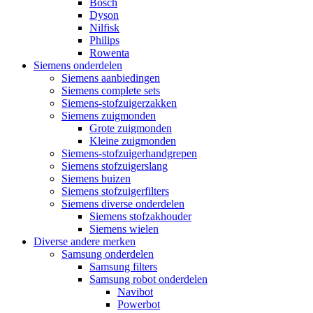
Bosch
Dyson
Nilfisk
Philips
Rowenta
Siemens onderdelen
Siemens aanbiedingen
Siemens complete sets
Siemens-stofzuigerzakken
Siemens zuigmonden
Grote zuigmonden
Kleine zuigmonden
Siemens-stofzuigerhandgrepen
Siemens stofzuigerslang
Siemens buizen
Siemens stofzuigerfilters
Siemens diverse onderdelen
Siemens stofzakhouder
Siemens wielen
Diverse andere merken
Samsung onderdelen
Samsung filters
Samsung robot onderdelen
Navibot
Powerbot