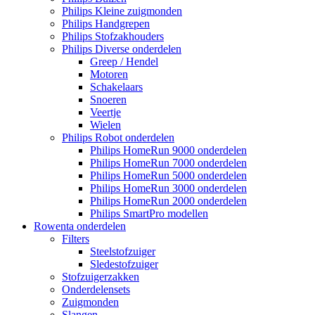
Philips Kleine zuigmonden
Philips Handgrepen
Philips Stofzakhouders
Philips Diverse onderdelen
Greep / Hendel
Motoren
Schakelaars
Snoeren
Veertje
Wielen
Philips Robot onderdelen
Philips HomeRun 9000 onderdelen
Philips HomeRun 7000 onderdelen
Philips HomeRun 5000 onderdelen
Philips HomeRun 3000 onderdelen
Philips HomeRun 2000 onderdelen
Philips SmartPro modellen
Rowenta onderdelen
Filters
Steelstofzuiger
Sledestofzuiger
Stofzuigerzakken
Onderdelensets
Zuigmonden
Slangen