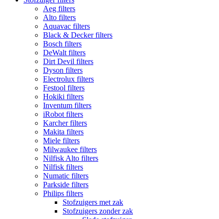
Aeg filters
Alto filters​
Aquavac filters
Black & Decker filters
Bosch filters
DeWalt filters
Dirt Devil filters
Dyson filters
Electrolux filters
Festool filters
Hokiki filters
Inventum filters
iRobot filters
Karcher filters
Makita filters
Miele filters
Milwaukee filters
Nilfisk Alto filters
Nilfisk filters
Numatic filters
Parkside filters
Philips filters
Stofzuigers met zak
Stofzuigers zonder zak