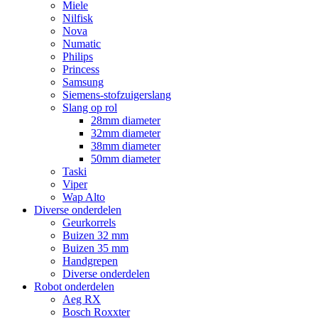
Miele
Nilfisk
Nova
Numatic
Philips
Princess
Samsung
Siemens-stofzuigerslang
Slang op rol
28mm diameter
32mm diameter
38mm diameter
50mm diameter
Taski
Viper
Wap Alto
Diverse onderdelen
Geurkorrels
Buizen 32 mm
Buizen 35 mm
Handgrepen
Diverse onderdelen
Robot onderdelen
Aeg RX
Bosch Roxxter