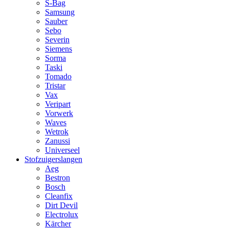
S-Bag
Samsung
Sauber
Sebo
Severin
Siemens
Sorma
Taski
Tomado
Tristar
Vax
Veripart
Vorwerk
Waves
Wetrok
Zanussi
Universeel
Stofzuigerslangen
Aeg
Bestron
Bosch
Cleanfix
Dirt Devil
Electrolux
Kärcher