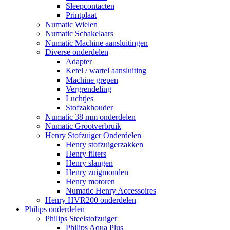
Sleepcontacten
Printplaat
Numatic Wielen
Numatic Schakelaars
Numatic Machine aansluitingen
Diverse onderdelen
Adapter
Ketel / wartel aansluiting
Machine grepen
Vergrendeling
Luchtjes
Stofzakhouder
Numatic 38 mm onderdelen
Numatic Grootverbruik
Henry Stofzuiger Onderdelen
Henry stofzuigerzakken
Henry filters
Henry slangen
Henry zuigmonden
Henry motoren
Numatic Henry Accessoires
Henry HVR200 onderdelen
Philips onderdelen
Philips Steelstofzuiger
Philips Aqua Plus