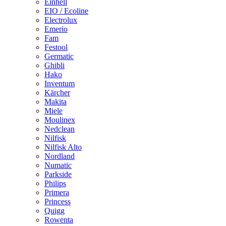
Einhell
EIO / Ecoline
Electrolux
Emerio
Fam
Festool
Germatic
Ghibli
Hako
Inventum
Kärcher
Makita
Miele
Moulinex
Nedclean
Nilfisk
Nilfisk Alto
Nordland
Numatic
Parkside
Philips
Primera
Princess
Quigg
Rowenta