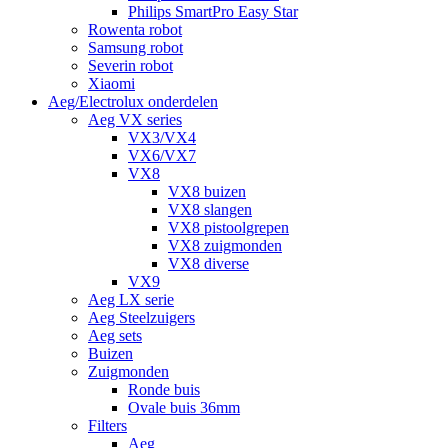
Philips SmartPro Easy Star
Rowenta robot
Samsung robot
Severin robot
Xiaomi
Aeg/Electrolux onderdelen
Aeg VX series
VX3/VX4
VX6/VX7
VX8
VX8 buizen
VX8 slangen
VX8 pistoolgrepen
VX8 zuigmonden
VX8 diverse
VX9
Aeg LX serie
Aeg Steelzuigers
Aeg sets
Buizen
Zuigmonden
Ronde buis
Ovale buis 36mm
Filters
Aeg