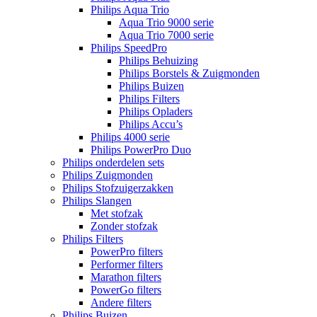
Philips Aqua Trio
Aqua Trio 9000 serie
Aqua Trio 7000 serie
Philips SpeedPro
Philips Behuizing
Philips Borstels & Zuigmonden
Philips Buizen
Philips Filters
Philips Opladers
Philips Accu’s
Philips 4000 serie
Philips PowerPro Duo
Philips onderdelen sets
Philips Zuigmonden
Philips Stofzuigerzakken
Philips Slangen
Met stofzak
Zonder stofzak
Philips Filters
PowerPro filters
Performer filters
Marathon filters
PowerGo filters
Andere filters
Philips Buizen