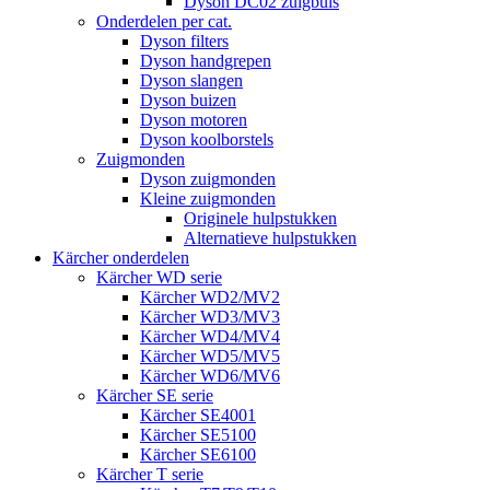
Dyson DC02 zuigbuis
Onderdelen per cat.
Dyson filters
Dyson handgrepen
Dyson slangen
Dyson buizen
Dyson motoren
Dyson koolborstels
Zuigmonden
Dyson zuigmonden
Kleine zuigmonden
Originele hulpstukken
Alternatieve hulpstukken
Kärcher onderdelen
Kärcher WD serie
Kärcher WD2/MV2
Kärcher WD3/MV3
Kärcher WD4/MV4
Kärcher WD5/MV5
Kärcher WD6/MV6
Kärcher SE serie
Kärcher SE4001
Kärcher SE5100
Kärcher SE6100
Kärcher T serie