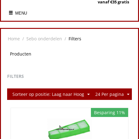
vanaf €35 gratis
MENU
Home
/
Sebo onderdelen
/
Filters
Producten
FILTERS
Sorteer op positie: Laag naar Hoog
24 Per pagina
Besparing 11%