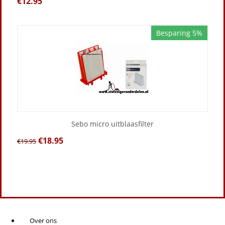
€
12.95
Besparing 5%
Sebo micro uitblaasfilter
€
18.95
€
19.95
Over ons