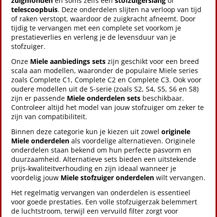
zuigmonden
en soms zelfs een
stofzuigerslang
of
telescoopbuis
. Deze onderdelen slijten na verloop van tijd
of raken verstopt, waardoor de zuigkracht afneemt. Door
tijdig te vervangen met een complete set voorkom je
prestatieverlies en verleng je de levensduur van je
stofzuiger.
Onze
Miele aanbiedings sets
zijn geschikt voor een breed
scala aan modellen, waaronder de populaire Miele series
zoals Complete C1, Complete C2 en Complete C3. Ook voor
oudere modellen uit de S-serie (zoals S2, S4, S5, S6 en S8)
zijn er passende
Miele onderdelen sets
beschikbaar.
Controleer altijd het model van jouw stofzuiger om zeker te
zijn van compatibiliteit.
Binnen deze categorie kun je kiezen uit zowel
originele
Miele onderdelen
als voordelige alternatieven. Originele
onderdelen staan bekend om hun perfecte pasvorm en
duurzaamheid. Alternatieve sets bieden een uitstekende
prijs-kwaliteitverhouding en zijn ideaal wanneer je
voordelig jouw
Miele stofzuiger onderdelen
wilt vervangen.
Het regelmatig vervangen van onderdelen is essentieel
voor goede prestaties. Een volle stofzuigerzak belemmert
de luchtstroom, terwijl een vervuild filter zorgt voor