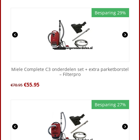
Besparing 29%
Miele Complete C3 onderdelen set + extra parketborstel
– Filterpro
€
55.95
€
78.95
Besparing 27%