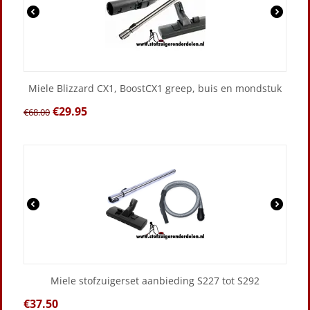
Miele Blizzard CX1, BoostCX1 greep, buis en mondstuk
€
29.95
€
68.00
Miele stofzuigerset aanbieding S227 tot S292
€
37.50