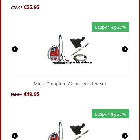
€
55.95
€
78.95
Besparing 27%
Miele Complete C2 onderdelen set
€
49.95
€
68.00
Besparing 29%