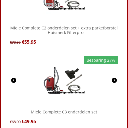
Miele Complete C2 onderdelen set + extra parketborstel
– Huismerk Filterpro
€
55.95
€
78.95
Besparing 27%
Miele Complete C3 onderdelen set
€
49.95
€
68.00