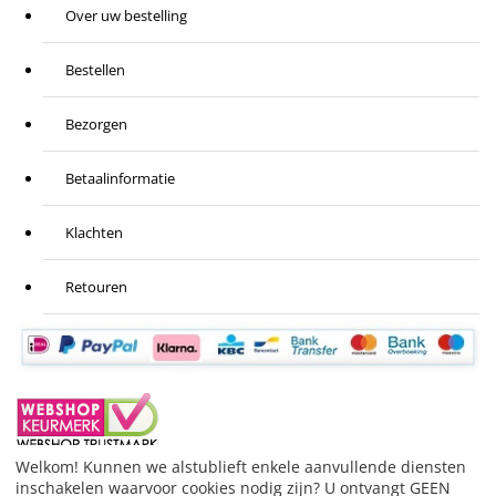
Over uw bestelling
Bestellen
Bezorgen
Betaalinformatie
Klachten
Retouren
Welkom! Kunnen we alstublieft enkele aanvullende diensten
inschakelen waarvoor cookies nodig zijn? U ontvangt GEEN
BESTELLING HERROEPEN