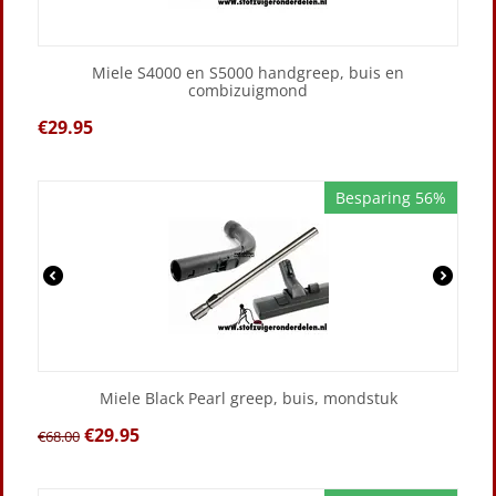
Miele S4000 en S5000 handgreep, buis en
combizuigmond
€
29.95
Besparing 56%
Miele Black Pearl greep, buis, mondstuk
€
29.95
€
68.00