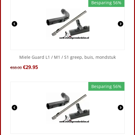
Besparing 56%
Miele Guard L1 / M1 / S1 greep, buis, mondstuk
€
29.95
€
68.00
Besparing 56%