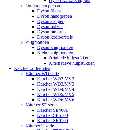
Dyson DC02 zuigbuis
Onderdelen per cat.
Dyson filters
Dyson handgrepen
Dyson slangen
Dyson buizen
Dyson motoren
Dyson koolborstels
Zuigmonden
Dyson zuigmonden
Kleine zuigmonden
Originele hulpstukken
Alternatieve hulpstukken
Kärcher onderdelen
Kärcher WD serie
Kärcher WD2/MV2
Kärcher WD3/MV3
Kärcher WD4/MV4
Kärcher WD5/MV5
Kärcher WD6/MV6
Kärcher SE serie
Kärcher SE4001
Kärcher SE5100
Kärcher SE6100
Kärcher T serie