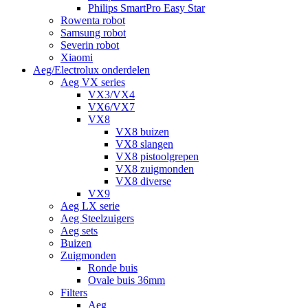
Philips SmartPro Easy Star
Rowenta robot
Samsung robot
Severin robot
Xiaomi
Aeg/Electrolux onderdelen
Aeg VX series
VX3/VX4
VX6/VX7
VX8
VX8 buizen
VX8 slangen
VX8 pistoolgrepen
VX8 zuigmonden
VX8 diverse
VX9
Aeg LX serie
Aeg Steelzuigers
Aeg sets
Buizen
Zuigmonden
Ronde buis
Ovale buis 36mm
Filters
Aeg