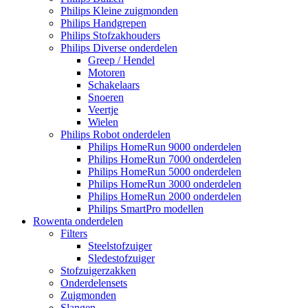
Philips Kleine zuigmonden
Philips Handgrepen
Philips Stofzakhouders
Philips Diverse onderdelen
Greep / Hendel
Motoren
Schakelaars
Snoeren
Veertje
Wielen
Philips Robot onderdelen
Philips HomeRun 9000 onderdelen
Philips HomeRun 7000 onderdelen
Philips HomeRun 5000 onderdelen
Philips HomeRun 3000 onderdelen
Philips HomeRun 2000 onderdelen
Philips SmartPro modellen
Rowenta onderdelen
Filters
Steelstofzuiger
Sledestofzuiger
Stofzuigerzakken
Onderdelensets
Zuigmonden
Slangen