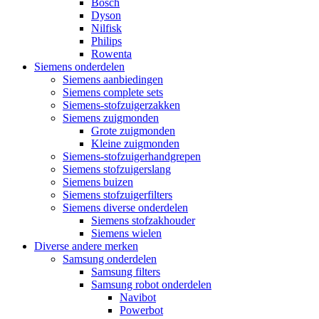
Bosch
Dyson
Nilfisk
Philips
Rowenta
Siemens onderdelen
Siemens aanbiedingen
Siemens complete sets
Siemens-stofzuigerzakken
Siemens zuigmonden
Grote zuigmonden
Kleine zuigmonden
Siemens-stofzuigerhandgrepen
Siemens stofzuigerslang
Siemens buizen
Siemens stofzuigerfilters
Siemens diverse onderdelen
Siemens stofzakhouder
Siemens wielen
Diverse andere merken
Samsung onderdelen
Samsung filters
Samsung robot onderdelen
Navibot
Powerbot