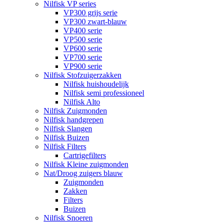
Nilfisk VP series
VP300 grijs serie
VP300 zwart-blauw
VP400 serie
VP500 serie
VP600 serie
VP700 serie
VP900 serie
Nilfisk Stofzuigerzakken
Nilfisk huishoudelijk
Nilfisk semi professioneel
Nilfisk Alto
Nilfisk Zuigmonden
Nilfisk handgrepen
Nilfisk Slangen
Nilfisk Buizen
Nilfisk Filters
​Cartrigefilters
Nilfisk Kleine zuigmonden
Nat/Droog zuigers blauw
Zuigmonden
Zakken
Filters
Buizen
Nilfisk Snoeren