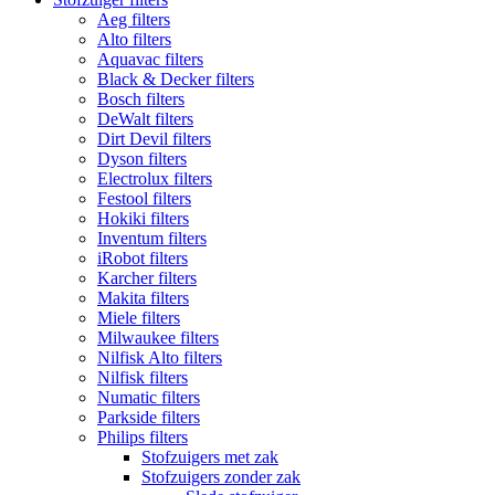
Aeg filters
Alto filters​
Aquavac filters
Black & Decker filters
Bosch filters
DeWalt filters
Dirt Devil filters
Dyson filters
Electrolux filters
Festool filters
Hokiki filters
Inventum filters
iRobot filters
Karcher filters
Makita filters
Miele filters
Milwaukee filters
Nilfisk Alto filters
Nilfisk filters
Numatic filters
Parkside filters
Philips filters
Stofzuigers met zak
Stofzuigers zonder zak