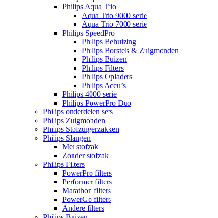
Philips Aqua Trio
Aqua Trio 9000 serie
Aqua Trio 7000 serie
Philips SpeedPro
Philips Behuizing
Philips Borstels & Zuigmonden
Philips Buizen
Philips Filters
Philips Opladers
Philips Accu’s
Philips 4000 serie
Philips PowerPro Duo
Philips onderdelen sets
Philips Zuigmonden
Philips Stofzuigerzakken
Philips Slangen
Met stofzak
Zonder stofzak
Philips Filters
PowerPro filters
Performer filters
Marathon filters
PowerGo filters
Andere filters
Philips Buizen