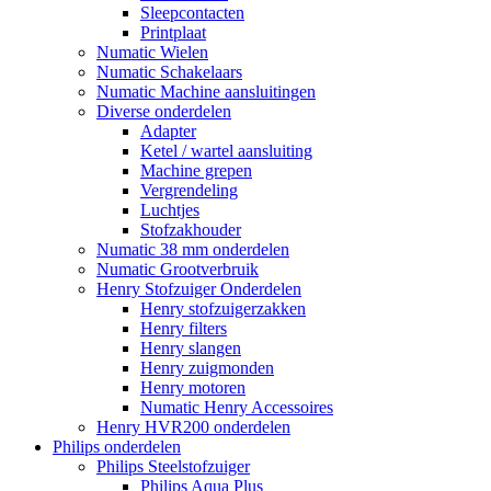
Sleepcontacten
Printplaat
Numatic Wielen
Numatic Schakelaars
Numatic Machine aansluitingen
Diverse onderdelen
Adapter
Ketel / wartel aansluiting
Machine grepen
Vergrendeling
Luchtjes
Stofzakhouder
Numatic 38 mm onderdelen
Numatic Grootverbruik
Henry Stofzuiger Onderdelen
Henry stofzuigerzakken
Henry filters
Henry slangen
Henry zuigmonden
Henry motoren
Numatic Henry Accessoires
Henry HVR200 onderdelen
Philips onderdelen
Philips Steelstofzuiger
Philips Aqua Plus