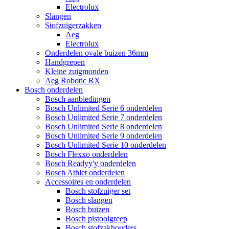
Electrolux
Slangen
Stofzuigerzakken
Aeg
Electrolux
Onderdelen ovale buizen 36mm
Handgrepen
Kleine zuigmonden
Aeg Robotic RX
Bosch onderdelen
Bosch aanbiedingen
Bosch Unlimited Serie 6 onderdelen
Bosch Unlimited Serie 7 onderdelen
Bosch Unlimited Serie 8 onderdelen
Bosch Unlimited Serie 9 onderdelen
Bosch Unlimited Serie 10 onderdelen
Bosch Flexxo onderdelen
Bosch Readyy'y onderdelen
Bosch Athlet onderdelen
Accessoires en onderdelen
Bosch stofzuiger set
Bosch slangen
Bosch buizen
Bosch pistoolgreep
Bosch stofzakhouders