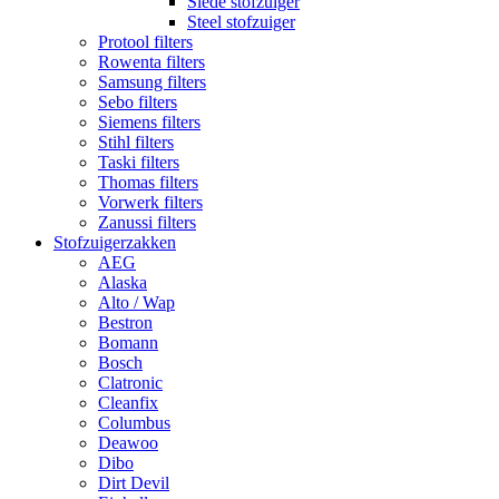
Slede stofzuiger
Steel stofzuiger
Protool filters
Rowenta filters
Samsung filters
Sebo filters
Siemens filters
Stihl filters
Taski filters
Thomas filters
Vorwerk filters
Zanussi filters
Stofzuigerzakken
AEG
Alaska
Alto / Wap
Bestron
Bomann
Bosch
Clatronic
Cleanfix
Columbus
Deawoo
Dibo
Dirt Devil