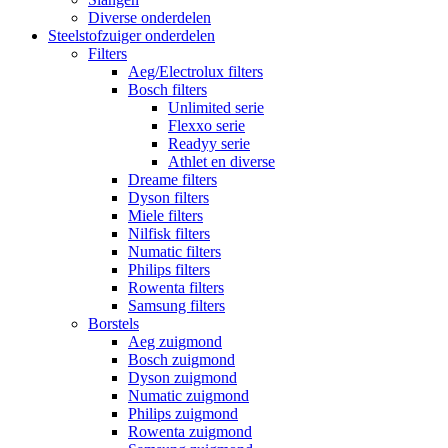
Diverse onderdelen
Steelstofzuiger onderdelen
Filters
Aeg/Electrolux filters
Bosch filters
Unlimited serie
Flexxo serie
Readyy serie
Athlet en diverse
Dreame filters
Dyson filters
Miele filters
Nilfisk filters
Numatic filters
Philips filters
Rowenta filters
Samsung filters
Borstels
Aeg zuigmond
Bosch zuigmond
Dyson zuigmond
Numatic zuigmond
Philips zuigmond
Rowenta zuigmond