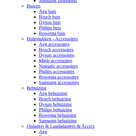
Samsung zuigmond
Buizen
Aeg buis
Bosch buis
Dyson buis
Philips buis
Rowenta buis
Hulpstukken - Accessoires
Aeg accessoires
Bosch accessoires
Dyson accessoires
Miele accessoires
Numatic accessoires
Philips accessoires
Rowenta accessoires
Samsung accessoires
Behuizing
Aeg behuizing
Bosch behuizing
Dyson behuizing
Philips behuizing
Rowenta behuizing
Samsung behuizing
Opladers & Laadadapters & Accu's
Aeg