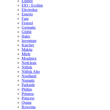
Einhell
EIO / Ecoline
Electrolux
Emerio
Fam
Festool
Germatic
Ghibli
Hako
Inventum
Kärcher
Makita
Miele
Moulinex
Nedclean
Nilfisk
Nilfisk Alto
Nordland
Numatic
Parkside
Philips
Primera
Princess
Quigg
Rowenta