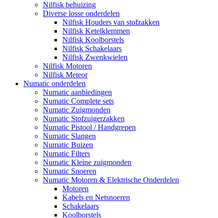
Nilfisk behuizing
Diverse losse onderdelen
Nilfisk Houders van stofzakken
Nilfisk Ketelklemmen
Nilfisk Koolborstels
Nilfisk Schakelaars
Nilfisk Zwenkwielen
Nilfisk Motoren
Nilfisk Meteor
Numatic onderdelen
Numatic aanbiedingen
Numatic Complete sets
Numatic Zuigmonden
Numatic Stofzuigerzakken
Numatic Pistool / Handgrepen
Numatic Slangen
Numatic Buizen
Numatic Filters
Numatic Kleine zuigmonden
Numatic Snoeren
Numatic Motoren & Elektrische Onderdelen
Motoren
Kabels en Netsnoeren
Schakelaars
Koolborstels