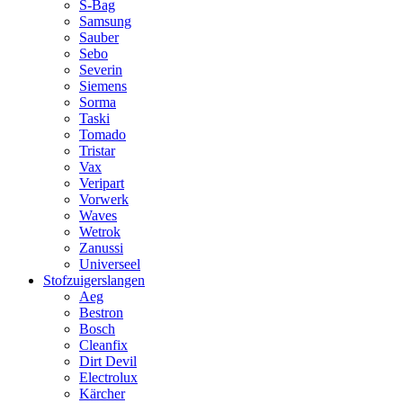
S-Bag
Samsung
Sauber
Sebo
Severin
Siemens
Sorma
Taski
Tomado
Tristar
Vax
Veripart
Vorwerk
Waves
Wetrok
Zanussi
Universeel
Stofzuigerslangen
Aeg
Bestron
Bosch
Cleanfix
Dirt Devil
Electrolux
Kärcher