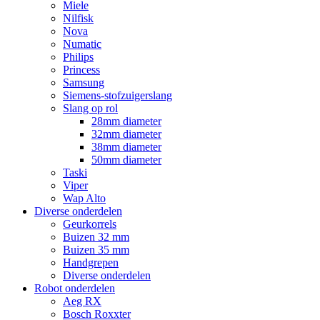
Miele
Nilfisk
Nova
Numatic
Philips
Princess
Samsung
Siemens-stofzuigerslang
Slang op rol
28mm diameter
32mm diameter
38mm diameter
50mm diameter
Taski
Viper
Wap Alto
Diverse onderdelen
Geurkorrels
Buizen 32 mm
Buizen 35 mm
Handgrepen
Diverse onderdelen
Robot onderdelen
Aeg RX
Bosch Roxxter