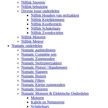
Nilfisk Snoeren
Nilfisk behuizing
Diverse losse onderdelen
Nilfisk Houders van stofzakken
Nilfisk Ketelklemmen
Nilfisk Koolborstels
Nilfisk Schakelaars
Nilfisk Zwenkwielen
Nilfisk Motoren
Nilfisk Meteor
Numatic onderdelen
Numatic aanbiedingen
Numatic Complete sets
Numatic Zuigmonden
Numatic Stofzuigerzakken
Numatic Pistool / Handgrepen
Numatic Slangen
Numatic Buizen
Numatic Filters
Numatic Kleine zuigmonden
Numatic Snoeren
Numatic Motoren & Elektrische Onderdelen
Motoren
Kabels en Netsnoeren
Schakelaars