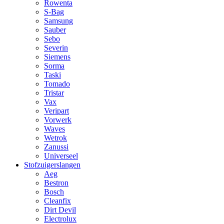
Rowenta
S-Bag
Samsung
Sauber
Sebo
Severin
Siemens
Sorma
Taski
Tomado
Tristar
Vax
Veripart
Vorwerk
Waves
Wetrok
Zanussi
Universeel
Stofzuigerslangen
Aeg
Bestron
Bosch
Cleanfix
Dirt Devil
Electrolux