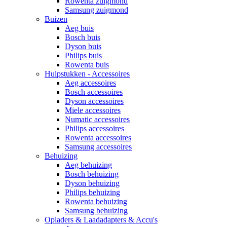
Rowenta zuigmond
Samsung zuigmond
Buizen
Aeg buis
Bosch buis
Dyson buis
Philips buis
Rowenta buis
Hulpstukken - Accessoires
Aeg accessoires
Bosch accessoires
Dyson accessoires
Miele accessoires
Numatic accessoires
Philips accessoires
Rowenta accessoires
Samsung accessoires
Behuizing
Aeg behuizing
Bosch behuizing
Dyson behuizing
Philips behuizing
Rowenta behuizing
Samsung behuizing
Opladers & Laadadapters & Accu's