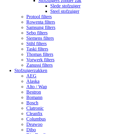
Stofzuigers zonder zak
Slede stofzuiger
Steel stofzuiger
Protool filters
Rowenta filters
Samsung filters
Sebo filters
Siemens filters
Stihl filters
Taski filters
Thomas filters
Vorwerk filters
Zanussi filters
Stofzuigerzakken
AEG
Alaska
Alto / Wap
Bestron
Bomann
Bosch
Clatronic
Cleanfix
Columbus
Deawoo
Dibo