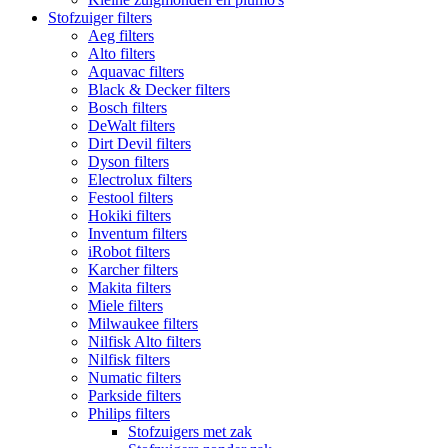
Stofzuiger filters
Aeg filters
Alto filters​
Aquavac filters
Black & Decker filters
Bosch filters
DeWalt filters
Dirt Devil filters
Dyson filters
Electrolux filters
Festool filters
Hokiki filters
Inventum filters
iRobot filters
Karcher filters
Makita filters
Miele filters
Milwaukee filters
Nilfisk Alto filters
Nilfisk filters
Numatic filters
Parkside filters
Philips filters
Stofzuigers met zak