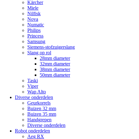
Kärcher
Miele
Nilfisk
Nova
Numatic
Philips
Princess
Samsung
Siemens-stofzuigerslang
Slang op rol
28mm diameter
32mm diameter
38mm diameter
50mm diameter
Taski
Viper
Wap Alto
Diverse onderdelen
Geurkorrels
Buizen 32 mm
Buizen 35 mm
Handgrepen
Diverse onderdelen
Robot onderdelen
Aeg RX