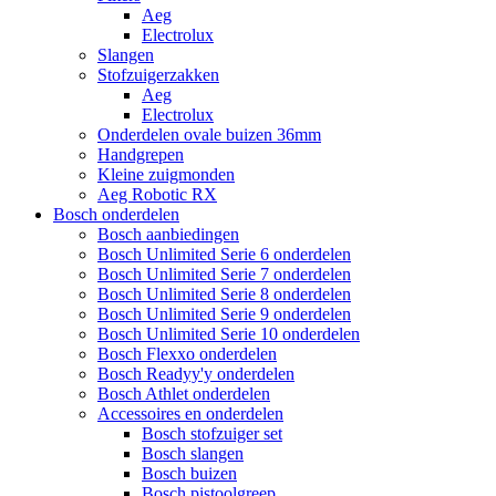
Aeg
Electrolux
Slangen
Stofzuigerzakken
Aeg
Electrolux
Onderdelen ovale buizen 36mm
Handgrepen
Kleine zuigmonden
Aeg Robotic RX
Bosch onderdelen
Bosch aanbiedingen
Bosch Unlimited Serie 6 onderdelen
Bosch Unlimited Serie 7 onderdelen
Bosch Unlimited Serie 8 onderdelen
Bosch Unlimited Serie 9 onderdelen
Bosch Unlimited Serie 10 onderdelen
Bosch Flexxo onderdelen
Bosch Readyy'y onderdelen
Bosch Athlet onderdelen
Accessoires en onderdelen
Bosch stofzuiger set
Bosch slangen
Bosch buizen
Bosch pistoolgreep