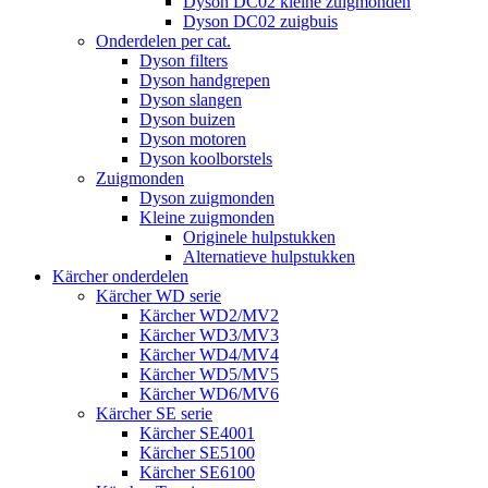
Dyson DC02 kleine zuigmonden
Dyson DC02 zuigbuis
Onderdelen per cat.
Dyson filters
Dyson handgrepen
Dyson slangen
Dyson buizen
Dyson motoren
Dyson koolborstels
Zuigmonden
Dyson zuigmonden
Kleine zuigmonden
Originele hulpstukken
Alternatieve hulpstukken
Kärcher onderdelen
Kärcher WD serie
Kärcher WD2/MV2
Kärcher WD3/MV3
Kärcher WD4/MV4
Kärcher WD5/MV5
Kärcher WD6/MV6
Kärcher SE serie
Kärcher SE4001
Kärcher SE5100
Kärcher SE6100