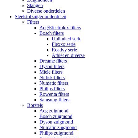
Slangen
Diverse onderdelen
Steelstofzuiger onderdelen
Filters
Aeg/Electrolux filters
Bosch filters
Unlimited serie
Flexxo serie
Readyy serie
Athlet en diverse
Dreame filters
Dyson filters
Miele filters
Nilfisk filters
Numatic filters
Philips filters
Rowenta filters
Samsung filters
Borstels
Aeg zuigmond
Bosch zuigmond
Dyson zuigmond
Numatic zuigmond
Philips zuigmond