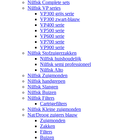
Nilfisk Complete sets
Nilfisk VP series
VP300 grijs serie
VP300 zwart-blauw
VP400 serie
VP500 serie
VP600 serie
VP700 serie
VP900 serie
Nilfisk Stofzuigerzakken
Nilfisk huishoudelijk
Nilfisk semi professioneel
Nilfisk Alto
Nilfisk Zuigmonden
Nilfisk handgrepen
Nilfisk Slangen
Nilfisk Buizen
Nilfisk Filters
​Cartrigefilters
Nilfisk Kleine zuigmonden
Nat/Droog zuigers blauw
Zuigmonden
Zakken
Filters
Buizen