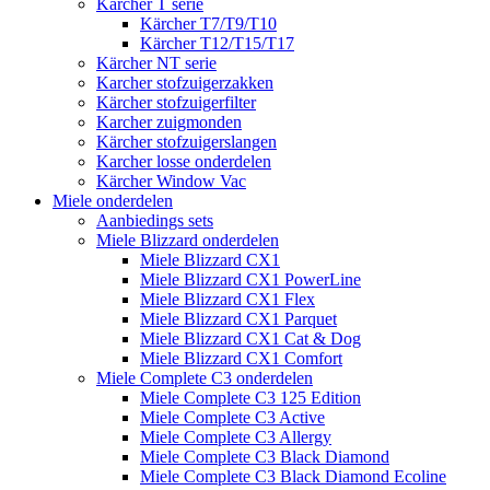
Kärcher T serie
Kärcher T7/T9/T10
Kärcher T12/T15/T17
Kärcher NT serie
Karcher stofzuigerzakken
Kärcher stofzuigerfilter
Karcher zuigmonden
Kärcher stofzuigerslangen
Karcher losse onderdelen
Kärcher Window Vac
Miele onderdelen
Aanbiedings sets
Miele Blizzard onderdelen
Miele Blizzard CX1
Miele Blizzard CX1 PowerLine
Miele Blizzard CX1 Flex
Miele Blizzard CX1 Parquet
Miele Blizzard CX1 Cat & Dog
Miele Blizzard CX1 Comfort
Miele Complete C3 onderdelen
Miele Complete C3 125 Edition
Miele Complete C3 Active
Miele Complete C3 Allergy
Miele Complete C3 Black Diamond
Miele Complete C3 Black Diamond Ecoline