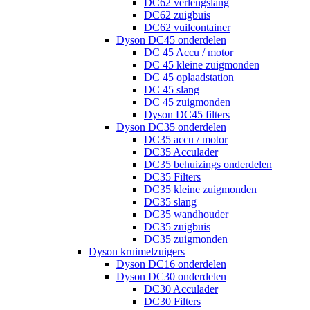
DC62 verlengslang
DC62 zuigbuis
DC62 vuilcontainer
Dyson DC45 onderdelen
DC 45 Accu / motor
DC 45 kleine zuigmonden
DC 45 oplaadstation
DC 45 slang
DC 45 zuigmonden
Dyson DC45 filters
Dyson DC35 onderdelen
DC35 accu / motor
DC35 Acculader
DC35 behuizings onderdelen
DC35 Filters
DC35 kleine zuigmonden
DC35 slang
DC35 wandhouder
DC35 zuigbuis
DC35 zuigmonden
Dyson kruimelzuigers
Dyson DC16 onderdelen
Dyson DC30 onderdelen
DC30 Acculader
DC30 Filters