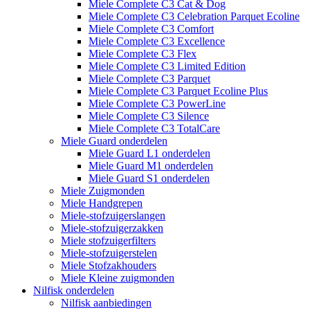
Miele Complete C3 Cat & Dog
Miele Complete C3 Celebration Parquet Ecoline​
Miele Complete C3 Comfort
Miele Complete C3 Excellence
Miele Complete C3 Flex
Miele Complete C3 Limited Edition
Miele Complete C3 Parquet
Miele Complete C3 Parquet Ecoline Plus
Miele Complete C3 PowerLine
Miele Complete C3 Silence
Miele Complete C3 TotalCare
Miele Guard onderdelen
Miele Guard L1 onderdelen
Miele Guard M1 onderdelen
Miele Guard S1 onderdelen
Miele Zuigmonden
Miele Handgrepen
Miele-stofzuigerslangen
Miele-stofzuigerzakken
Miele stofzuigerfilters
Miele-stofzuigerstelen
Miele Stofzakhouders
Miele Kleine zuigmonden
Nilfisk onderdelen
Nilfisk aanbiedingen