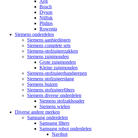
Aeg
Bosch
Dyson
Nilfisk
Philips
Rowenta
Siemens onderdelen
Siemens aanbiedingen
Siemens complete sets
Siemens-stofzuigerzakken
Siemens zuigmonden
Grote zuigmonden
Kleine zuigmonden
Siemens-stofzuigerhandgrepen
Siemens stofzuigerslang
Siemens buizen
Siemens stofzuigerfilters
Siemens diverse onderdelen
Siemens stofzakhouder
Siemens wielen
Diverse andere merken
Samsung onderdelen
Samsung filters
Samsung robot onderdelen
Navibot