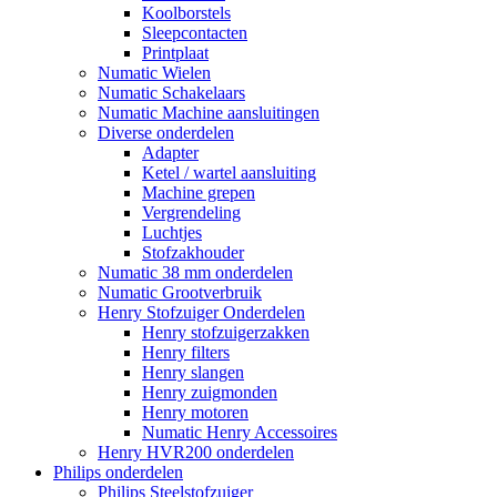
Koolborstels
Sleepcontacten
Printplaat
Numatic Wielen
Numatic Schakelaars
Numatic Machine aansluitingen
Diverse onderdelen
Adapter
Ketel / wartel aansluiting
Machine grepen
Vergrendeling
Luchtjes
Stofzakhouder
Numatic 38 mm onderdelen
Numatic Grootverbruik
Henry Stofzuiger Onderdelen
Henry stofzuigerzakken
Henry filters
Henry slangen
Henry zuigmonden
Henry motoren
Numatic Henry Accessoires
Henry HVR200 onderdelen
Philips onderdelen
Philips Steelstofzuiger