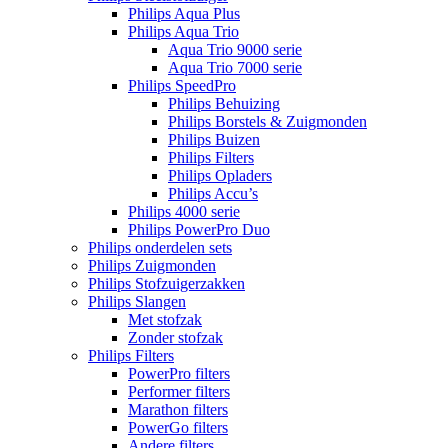
Philips Aqua Plus
Philips Aqua Trio
Aqua Trio 9000 serie
Aqua Trio 7000 serie
Philips SpeedPro
Philips Behuizing
Philips Borstels & Zuigmonden
Philips Buizen
Philips Filters
Philips Opladers
Philips Accu’s
Philips 4000 serie
Philips PowerPro Duo
Philips onderdelen sets
Philips Zuigmonden
Philips Stofzuigerzakken
Philips Slangen
Met stofzak
Zonder stofzak
Philips Filters
PowerPro filters
Performer filters
Marathon filters
PowerGo filters
Andere filters