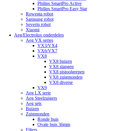
Philips SmartPro Active
Philips SmartPro Easy Star
Rowenta robot
Samsung robot
Severin robot
Xiaomi
Aeg/Electrolux onderdelen
Aeg VX series
VX3/VX4
VX6/VX7
VX8
VX8 buizen
VX8 slangen
VX8 pistoolgrepen
VX8 zuigmonden
VX8 diverse
VX9
Aeg LX serie
Aeg Steelzuigers
Aeg sets
Buizen
Zuigmonden
Ronde buis
Ovale buis 36mm
Filters