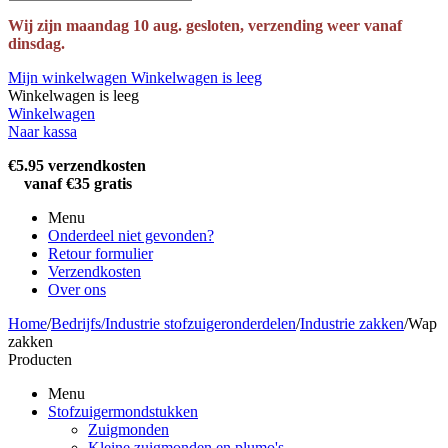
Wij zijn maandag 10 aug. gesloten, verzending weer vanaf
dinsdag.
Mijn winkelwagen
Winkelwagen is leeg
Winkelwagen is leeg
Winkelwagen
Naar kassa
€5.95 verzendkosten
vanaf €35 gratis
Menu
Onderdeel niet gevonden?
Retour formulier
Verzendkosten
Over ons
Home
/
Bedrijfs/Industrie stofzuigeronderdelen
/
Industrie zakken
/
Wap
zakken
Producten
Menu
Stofzuigermondstukken
Zuigmonden
Kleine zuigmonden en plumo's