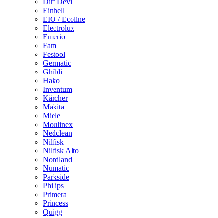
Dirt Devil
Einhell
EIO / Ecoline
Electrolux
Emerio
Fam
Festool
Germatic
Ghibli
Hako
Inventum
Kärcher
Makita
Miele
Moulinex
Nedclean
Nilfisk
Nilfisk Alto
Nordland
Numatic
Parkside
Philips
Primera
Princess
Quigg