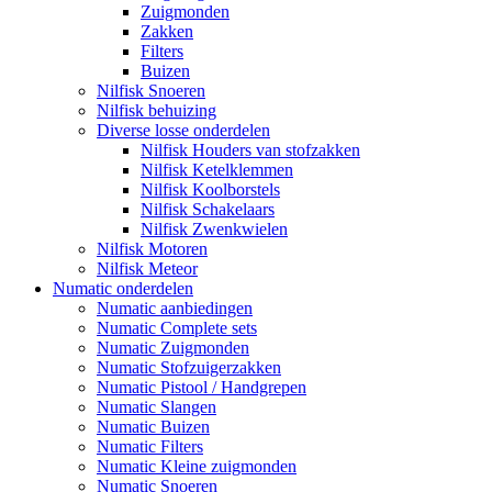
Zuigmonden
Zakken
Filters
Buizen
Nilfisk Snoeren
Nilfisk behuizing
Diverse losse onderdelen
Nilfisk Houders van stofzakken
Nilfisk Ketelklemmen
Nilfisk Koolborstels
Nilfisk Schakelaars
Nilfisk Zwenkwielen
Nilfisk Motoren
Nilfisk Meteor
Numatic onderdelen
Numatic aanbiedingen
Numatic Complete sets
Numatic Zuigmonden
Numatic Stofzuigerzakken
Numatic Pistool / Handgrepen
Numatic Slangen
Numatic Buizen
Numatic Filters
Numatic Kleine zuigmonden
Numatic Snoeren