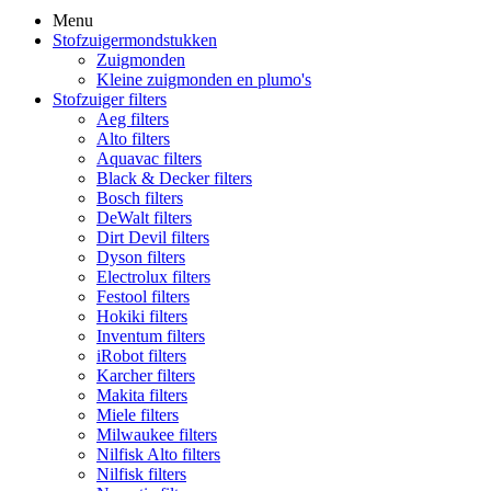
Menu
Stofzuigermondstukken
Zuigmonden
Kleine zuigmonden en plumo's
Stofzuiger filters
Aeg filters
Alto filters​
Aquavac filters
Black & Decker filters
Bosch filters
DeWalt filters
Dirt Devil filters
Dyson filters
Electrolux filters
Festool filters
Hokiki filters
Inventum filters
iRobot filters
Karcher filters
Makita filters
Miele filters
Milwaukee filters
Nilfisk Alto filters
Nilfisk filters