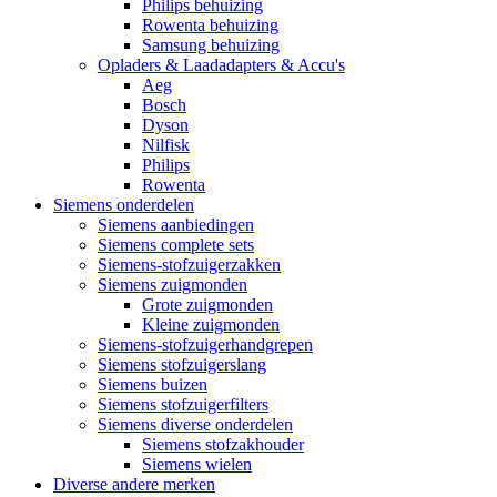
Philips behuizing
Rowenta behuizing
Samsung behuizing
Opladers & Laadadapters & Accu's
Aeg
Bosch
Dyson
Nilfisk
Philips
Rowenta
Siemens onderdelen
Siemens aanbiedingen
Siemens complete sets
Siemens-stofzuigerzakken
Siemens zuigmonden
Grote zuigmonden
Kleine zuigmonden
Siemens-stofzuigerhandgrepen
Siemens stofzuigerslang
Siemens buizen
Siemens stofzuigerfilters
Siemens diverse onderdelen
Siemens stofzakhouder
Siemens wielen
Diverse andere merken