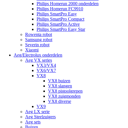
Philips Homerun 2000 onderdelen
Philips Homerun FC9910
Philips SmartPro Easy
Philips SmartPro Compact
Philips SmartPro Active
Philips SmartPro Easy Star
Rowenta robot
Samsung robot
Severin robot
Xiaomi
Aeg/Electrolux onderdelen
Aeg VX series
VX3/VX4
VX6/VX7
VX8
VX8 buizen
VX8 slangen
VX8 pistoolgrepen
VX8 zuigmonden
VX8 diverse
VX9
Aeg LX serie
Aeg Steelzuigers
Aeg sets
Buizen