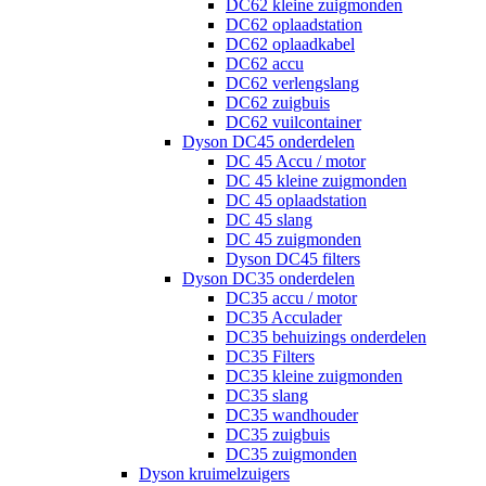
DC62 kleine zuigmonden
DC62 oplaadstation
DC62 oplaadkabel
DC62 accu
DC62 verlengslang
DC62 zuigbuis
DC62 vuilcontainer
Dyson DC45 onderdelen
DC 45 Accu / motor
DC 45 kleine zuigmonden
DC 45 oplaadstation
DC 45 slang
DC 45 zuigmonden
Dyson DC45 filters
Dyson DC35 onderdelen
DC35 accu / motor
DC35 Acculader
DC35 behuizings onderdelen
DC35 Filters
DC35 kleine zuigmonden
DC35 slang
DC35 wandhouder
DC35 zuigbuis
DC35 zuigmonden
Dyson kruimelzuigers