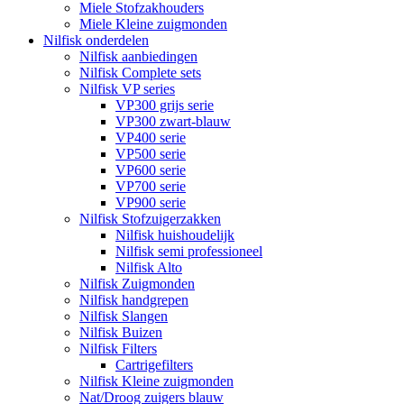
Miele Stofzakhouders
Miele Kleine zuigmonden
Nilfisk onderdelen
Nilfisk aanbiedingen
Nilfisk Complete sets
Nilfisk VP series
VP300 grijs serie
VP300 zwart-blauw
VP400 serie
VP500 serie
VP600 serie
VP700 serie
VP900 serie
Nilfisk Stofzuigerzakken
Nilfisk huishoudelijk
Nilfisk semi professioneel
Nilfisk Alto
Nilfisk Zuigmonden
Nilfisk handgrepen
Nilfisk Slangen
Nilfisk Buizen
Nilfisk Filters
​Cartrigefilters
Nilfisk Kleine zuigmonden
Nat/Droog zuigers blauw