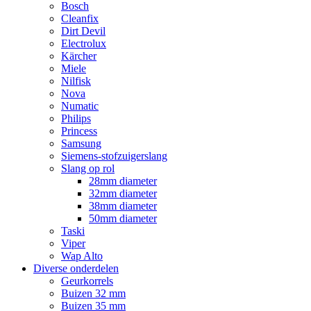
Bosch
Cleanfix
Dirt Devil
Electrolux
Kärcher
Miele
Nilfisk
Nova
Numatic
Philips
Princess
Samsung
Siemens-stofzuigerslang
Slang op rol
28mm diameter
32mm diameter
38mm diameter
50mm diameter
Taski
Viper
Wap Alto
Diverse onderdelen
Geurkorrels
Buizen 32 mm
Buizen 35 mm