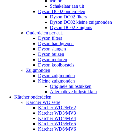
Motor
Schakelaar aan uit
Dyson DC02 onderdelen
Dyson DC02 filters
Dyson DC02 kleine zuigmonden
Dyson DC02 zuigbuis
Onderdelen per cat.
Dyson filters
Dyson handgrepen
Dyson slangen
Dyson buizen
Dyson motoren
Dyson koolborstels
Zuigmonden
Dyson zuigmonden
Kleine zuigmonden
Originele hulpstukken
Alternatieve hulpstukken
Kärcher onderdelen
Kärcher WD serie
Kärcher WD2/MV2
Kärcher WD3/MV3
Kärcher WD4/MV4
Kärcher WD5/MV5
Kärcher WD6/MV6