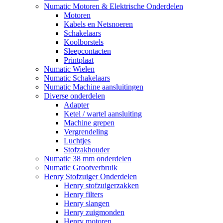
Numatic Motoren & Elektrische Onderdelen
Motoren
Kabels en Netsnoeren
Schakelaars
Koolborstels
Sleepcontacten
Printplaat
Numatic Wielen
Numatic Schakelaars
Numatic Machine aansluitingen
Diverse onderdelen
Adapter
Ketel / wartel aansluiting
Machine grepen
Vergrendeling
Luchtjes
Stofzakhouder
Numatic 38 mm onderdelen
Numatic Grootverbruik
Henry Stofzuiger Onderdelen
Henry stofzuigerzakken
Henry filters
Henry slangen
Henry zuigmonden
Henry motoren