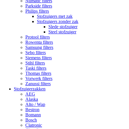
Numatic filters
Parkside filters
Philips filters
Stofzuigers met zak
Stofzuigers zonder zak
Slede stofzuiger
Steel stofzuiger
Protool filters
Rowenta filters
Samsung filters
Sebo filters
Siemens filters
Stihl filters
Taski filters
Thomas filters
Vorwerk filters
Zanussi filters
Stofzuigerzakken
AEG
Alaska
Alto / Wap
Bestron
Bomann
Bosch
Clatronic