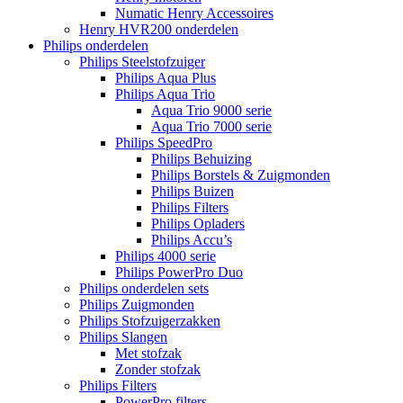
Numatic Henry Accessoires
Henry HVR200 onderdelen
Philips onderdelen
Philips Steelstofzuiger
Philips Aqua Plus
Philips Aqua Trio
Aqua Trio 9000 serie
Aqua Trio 7000 serie
Philips SpeedPro
Philips Behuizing
Philips Borstels & Zuigmonden
Philips Buizen
Philips Filters
Philips Opladers
Philips Accu’s
Philips 4000 serie
Philips PowerPro Duo
Philips onderdelen sets
Philips Zuigmonden
Philips Stofzuigerzakken
Philips Slangen
Met stofzak
Zonder stofzak
Philips Filters
PowerPro filters