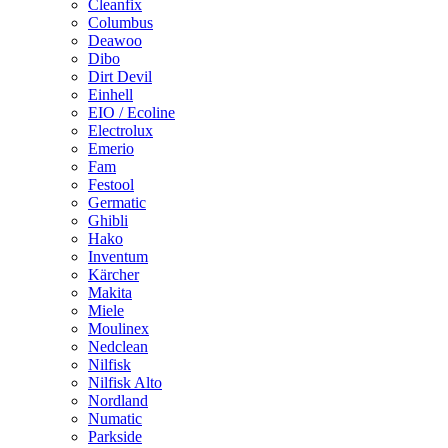
Cleanfix
Columbus
Deawoo
Dibo
Dirt Devil
Einhell
EIO / Ecoline
Electrolux
Emerio
Fam
Festool
Germatic
Ghibli
Hako
Inventum
Kärcher
Makita
Miele
Moulinex
Nedclean
Nilfisk
Nilfisk Alto
Nordland
Numatic
Parkside