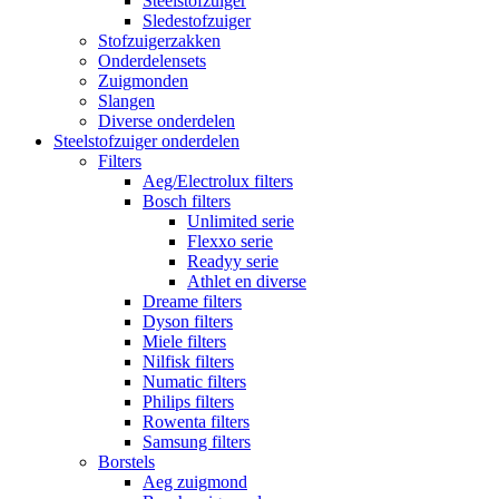
Steelstofzuiger
Sledestofzuiger
Stofzuigerzakken
Onderdelensets
Zuigmonden
Slangen
Diverse onderdelen
Steelstofzuiger onderdelen
Filters
Aeg/Electrolux filters
Bosch filters
Unlimited serie
Flexxo serie
Readyy serie
Athlet en diverse
Dreame filters
Dyson filters
Miele filters
Nilfisk filters
Numatic filters
Philips filters
Rowenta filters
Samsung filters
Borstels
Aeg zuigmond