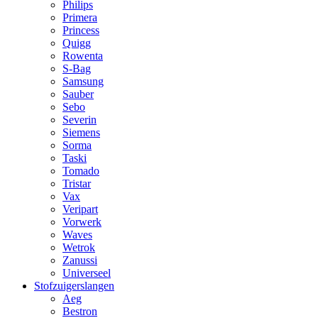
Philips
Primera
Princess
Quigg
Rowenta
S-Bag
Samsung
Sauber
Sebo
Severin
Siemens
Sorma
Taski
Tomado
Tristar
Vax
Veripart
Vorwerk
Waves
Wetrok
Zanussi
Universeel
Stofzuigerslangen
Aeg
Bestron