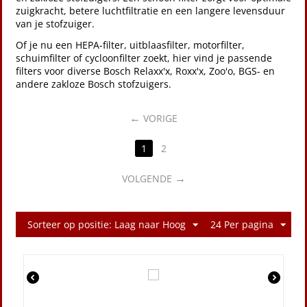
zuigkracht, betere luchtfiltratie en een langere levensduur
van je stofzuiger.
Of je nu een HEPA-filter, uitblaasfilter, motorfilter,
schuimfilter of cycloonfilter zoekt, hier vind je passende
filters voor diverse Bosch Relaxx'x, Roxx'x, Zoo'o, BGS- en
andere zakloze Bosch stofzuigers.
VORIGE
1
2
VOLGENDE
Sorteer op positie: Laag naar Hoog
24 Per pagina