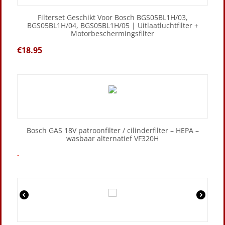
Filterset Geschikt Voor Bosch BGS05BL1H/03,
BGS05BL1H/04, BGS05BL1H/05 | Uitlaatluchtfilter +
Motorbeschermingsfilter
€
18.95
Bosch GAS 18V patroonfilter / cilinderfilter – HEPA –
wasbaar alternatief VF320H
-