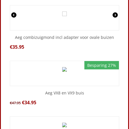
Aeg combizuigmond incl adapter voor ovale buizen
€
35.95
Besparing 27%
Aeg VX8 en VX9 buis
€
34.95
€
47.95