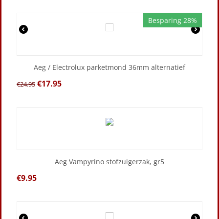
Besparing 28%
Aeg / Electrolux parketmond 36mm alternatief
€
17.95
€
24.95
Aeg Vampyrino stofzuigerzak, gr5
€
9.95