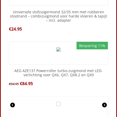
Universele stofzuigermond 32/35 mm met rubberen
stootrand – combizuigmond voor harde vloeren & tapijt
– incl. adapter
€
24.95
Besparing 11%
AEG AZE137 Powerroller turbo-zuigmond met LED-
verlichting voor QX6, QX7, QX8.2 en QX9
€
84.95
€
94.95