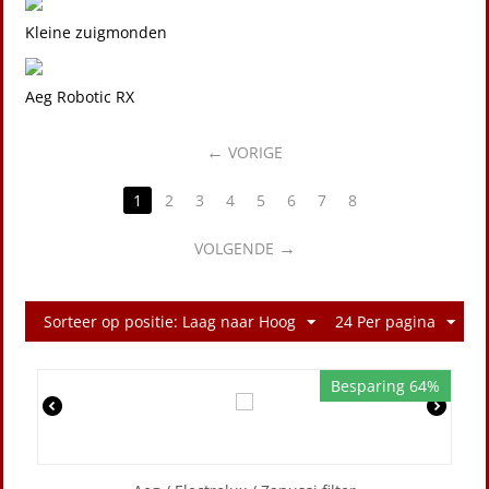
Kleine zuigmonden
Aeg Robotic RX
VORIGE
1
2
3
4
5
6
7
8
VOLGENDE
Sorteer op positie: Laag naar Hoog
24 Per pagina
Besparing 64%