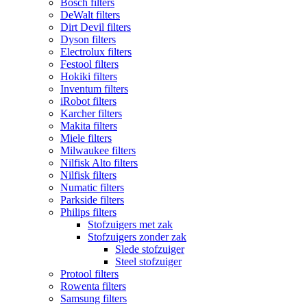
Bosch filters
DeWalt filters
Dirt Devil filters
Dyson filters
Electrolux filters
Festool filters
Hokiki filters
Inventum filters
iRobot filters
Karcher filters
Makita filters
Miele filters
Milwaukee filters
Nilfisk Alto filters
Nilfisk filters
Numatic filters
Parkside filters
Philips filters
Stofzuigers met zak
Stofzuigers zonder zak
Slede stofzuiger
Steel stofzuiger
Protool filters
Rowenta filters
Samsung filters