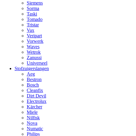
Siemens
Sorma
Taski
Tomado
Tristar
Vax
Veripart
Vorwerk
Waves
Wetrok
Zanussi
Universeel
Stofzuigerslangen
Aeg
Bestron
Bosch
Cleanfix
Dirt Devil
Electrolux
Kärcher
Miele
Nilfisk
Nova
Numatic
Philips