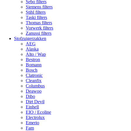
Sebo filters
Siemens filters
Stihl filters
Taski filters
Thomas filters
Vorwerk filters
Zanussi filters
Stofzuigerzakken
AEG
Alaska
Alto / Wap
Bestron
Bomann
Bosch
Clatronic
Cleanfix
Columbus
Deawoo
Dibo
Dirt Devil
Einhell
EIO / Ecoline
Electrolux
Emerio
Fam