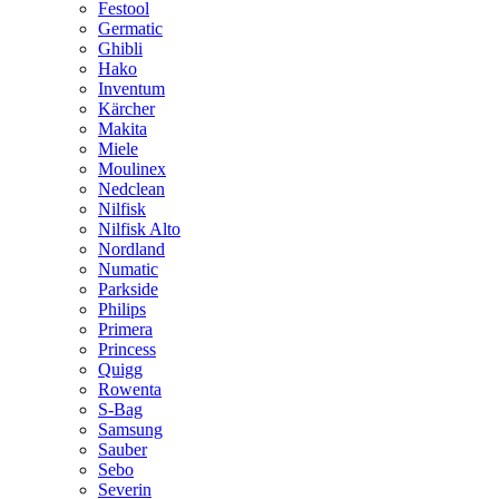
Festool
Germatic
Ghibli
Hako
Inventum
Kärcher
Makita
Miele
Moulinex
Nedclean
Nilfisk
Nilfisk Alto
Nordland
Numatic
Parkside
Philips
Primera
Princess
Quigg
Rowenta
S-Bag
Samsung
Sauber
Sebo
Severin