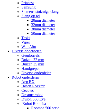
Princess
Samsung
Siemens-stofzuigerslang
Slang op rol
28mm diameter
32mm diameter
38mm diameter
50mm diameter
Taski
Viper
Wap Alto
Diverse onderdelen
Geurkorrels
Buizen 32 mm
Buizen 35 mm
Handgrepen
Diverse onderdelen
Robot onderdelen
Aeg RX
Bosch Roxxter
Cecotec
Dreame robot
Dyson 360 Eye
iRobot Roomba
Roomba 500 serie