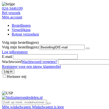
024-3446109
Bel verzoek
Mijn account
Bestellingen
Vergelijking
Retour verzoeken
Volg mijn bestelling(en)
Volg mijn bestelling(en)
Log in
Registreer
E-mail
Wachtwoord
Wachtwoord vergeten?
Registreer voor een nieuw klantprofiel
Log in
Herinner mij
info@stofzuigeronderdelen.nl
Mijn winkelwagen
Winkelwagen is leeg