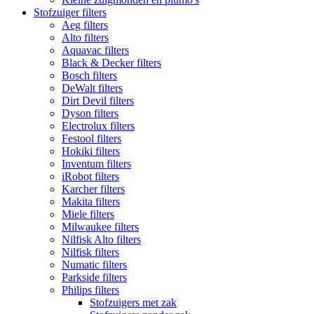
Stofzuiger filters
Aeg filters
Alto filters​
Aquavac filters
Black & Decker filters
Bosch filters
DeWalt filters
Dirt Devil filters
Dyson filters
Electrolux filters
Festool filters
Hokiki filters
Inventum filters
iRobot filters
Karcher filters
Makita filters
Miele filters
Milwaukee filters
Nilfisk Alto filters
Nilfisk filters
Numatic filters
Parkside filters
Philips filters
Stofzuigers met zak