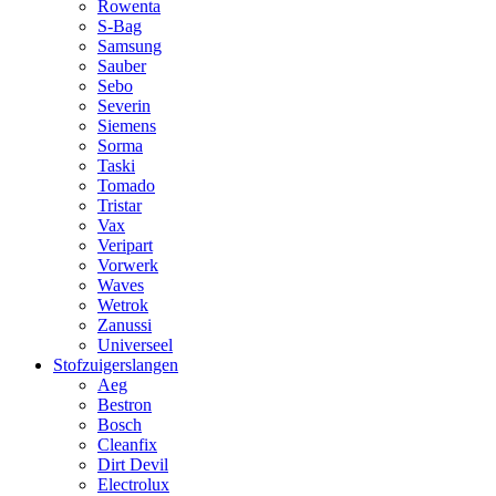
Rowenta
S-Bag
Samsung
Sauber
Sebo
Severin
Siemens
Sorma
Taski
Tomado
Tristar
Vax
Veripart
Vorwerk
Waves
Wetrok
Zanussi
Universeel
Stofzuigerslangen
Aeg
Bestron
Bosch
Cleanfix
Dirt Devil
Electrolux