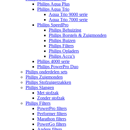
Philips Aqua Plus
Philips Aqua Trio
Aqua Trio 9000 serie
Aqua Trio 7000 serie
Philips SpeedPro
Philips Behuizing
Philips Borstels & Zuigmonden
Philips Buizen
Philips Filters
Philips Opladers
Philips Accu’s
Philips 4000 serie
Philips PowerPro Duo
Philips onderdelen sets
Philips Zuigmonden
Philips Stofzuigerzakken
Philips Slangen
Met stofzak
Zonder stofzak
Philips Filters
PowerPro filters
Performer filters
Marathon filters
PowerGo filters
Andere filters