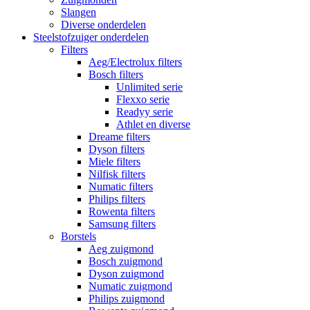
Slangen
Diverse onderdelen
Steelstofzuiger onderdelen
Filters
Aeg/Electrolux filters
Bosch filters
Unlimited serie
Flexxo serie
Readyy serie
Athlet en diverse
Dreame filters
Dyson filters
Miele filters
Nilfisk filters
Numatic filters
Philips filters
Rowenta filters
Samsung filters
Borstels
Aeg zuigmond
Bosch zuigmond
Dyson zuigmond
Numatic zuigmond
Philips zuigmond