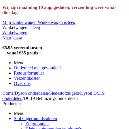
Wij zijn maandag 10 aug. gesloten, verzending weer vanaf
dinsdag.
Mijn winkelwagen
Winkelwagen is leeg
Winkelwagen is leeg
Winkelwagen
Naar kassa
€5.95 verzendkosten
vanaf €35 gratis
Menu
Onderdeel niet gevonden?
Retour formulier
Verzendkosten
Over ons
Home
/
Dyson onderdelen
/
Sledestofzuigers
/
Dyson DC19
onderdelen
/
DC19 Behuizings onderdelen
Producten
Menu
Stofzuigermondstukken
Zuigmonden
Kleine zuigmonden en plumo's