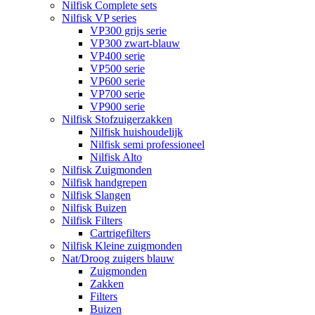
Nilfisk Complete sets
Nilfisk VP series
VP300 grijs serie
VP300 zwart-blauw
VP400 serie
VP500 serie
VP600 serie
VP700 serie
VP900 serie
Nilfisk Stofzuigerzakken
Nilfisk huishoudelijk
Nilfisk semi professioneel
Nilfisk Alto
Nilfisk Zuigmonden
Nilfisk handgrepen
Nilfisk Slangen
Nilfisk Buizen
Nilfisk Filters
​Cartrigefilters
Nilfisk Kleine zuigmonden
Nat/Droog zuigers blauw
Zuigmonden
Zakken
Filters
Buizen