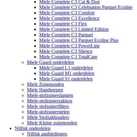
Miele Complete C3 Cat & Dog
Miele Complete C3 Celebration Parquet Ecoline​
Miele Complete C3 Comfort
Miele Complete C3 Excellence
Miele Complete C3 Flex
Miele Complete C3 Limited Edition
Miele Complete C3 Parquet
Miele Complete C3 Parquet Ecoline Plus
Miele Complete C3 PowerLine
Miele Complete C3 Silence
Miele Complete C3 TotalCare
Miele Guard onderdelen
Miele Guard L1 onderdelen
Miele Guard M1 onderdelen
Miele Guard S1 onderdelen
Miele Zuigmonden
Miele Handgrepen
Miele-stofzuigerslangen
Miele-stofzuigerzakken
Miele stofzuigerfilters
Miele-stofzuigerstelen
Miele Stofzakhouders
Miele Kleine zuigmonden
Nilfisk onderdelen
Nilfisk aanbiedingen