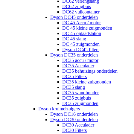
DC62 verlengslang
DC62 zuigbuis
DC62 vuilcontainer
Dyson DC45 onderdelen
DC 45 Accu / motor
DC 45 kleine zuigmonden
DC 45 oplaadstation
DC 45 slang
DC 45 zuigmonden
Dyson DC45 filters
Dyson DC35 onderdelen
DC35 accu / motor
DC35 Acculader
DC35 behuizings onderdelen
DC35 Filters
DC35 kleine zuigmonden
DC35 slang
DC35 wandhouder
DC35 zuigbuis
DC35 zuigmonden
Dyson kruimelzuigers
Dyson DC16 onderdelen
Dyson DC30 onderdelen
DC30 Acculader
DC30 Filters