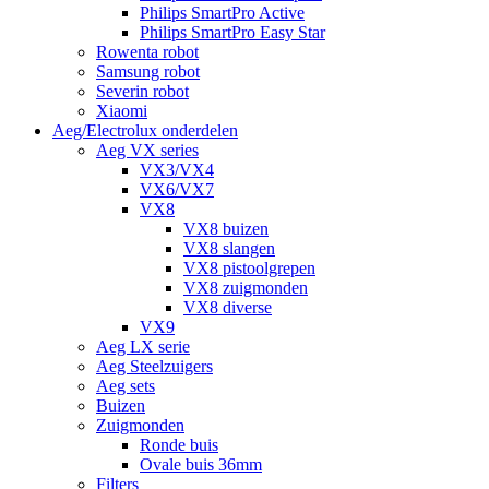
Philips SmartPro Active
Philips SmartPro Easy Star
Rowenta robot
Samsung robot
Severin robot
Xiaomi
Aeg/Electrolux onderdelen
Aeg VX series
VX3/VX4
VX6/VX7
VX8
VX8 buizen
VX8 slangen
VX8 pistoolgrepen
VX8 zuigmonden
VX8 diverse
VX9
Aeg LX serie
Aeg Steelzuigers
Aeg sets
Buizen
Zuigmonden
Ronde buis
Ovale buis 36mm
Filters