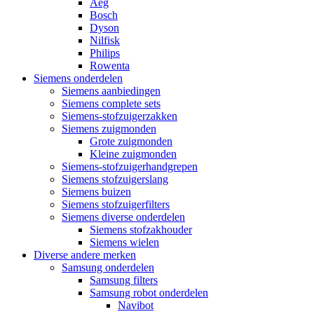
Aeg
Bosch
Dyson
Nilfisk
Philips
Rowenta
Siemens onderdelen
Siemens aanbiedingen
Siemens complete sets
Siemens-stofzuigerzakken
Siemens zuigmonden
Grote zuigmonden
Kleine zuigmonden
Siemens-stofzuigerhandgrepen
Siemens stofzuigerslang
Siemens buizen
Siemens stofzuigerfilters
Siemens diverse onderdelen
Siemens stofzakhouder
Siemens wielen
Diverse andere merken
Samsung onderdelen
Samsung filters
Samsung robot onderdelen
Navibot