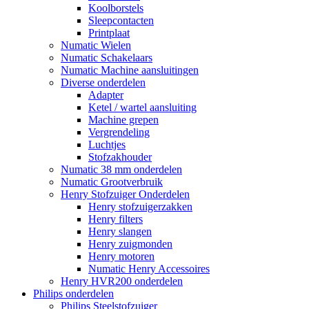
Koolborstels
Sleepcontacten
Printplaat
Numatic Wielen
Numatic Schakelaars
Numatic Machine aansluitingen
Diverse onderdelen
Adapter
Ketel / wartel aansluiting
Machine grepen
Vergrendeling
Luchtjes
Stofzakhouder
Numatic 38 mm onderdelen
Numatic Grootverbruik
Henry Stofzuiger Onderdelen
Henry stofzuigerzakken
Henry filters
Henry slangen
Henry zuigmonden
Henry motoren
Numatic Henry Accessoires
Henry HVR200 onderdelen
Philips onderdelen
Philips Steelstofzuiger