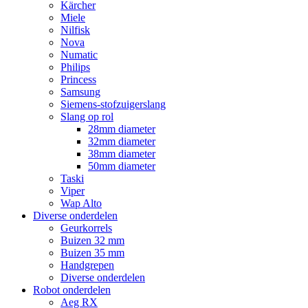
Kärcher
Miele
Nilfisk
Nova
Numatic
Philips
Princess
Samsung
Siemens-stofzuigerslang
Slang op rol
28mm diameter
32mm diameter
38mm diameter
50mm diameter
Taski
Viper
Wap Alto
Diverse onderdelen
Geurkorrels
Buizen 32 mm
Buizen 35 mm
Handgrepen
Diverse onderdelen
Robot onderdelen
Aeg RX