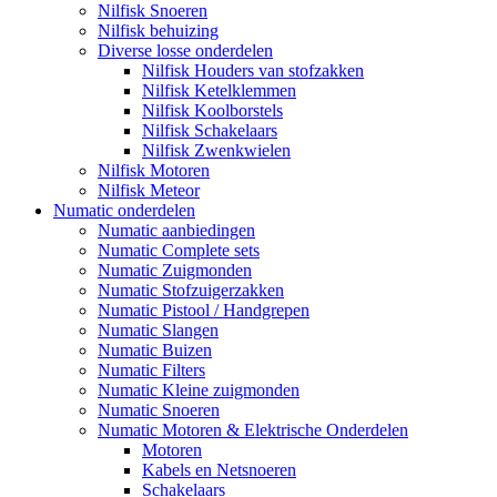
Nilfisk Snoeren
Nilfisk behuizing
Diverse losse onderdelen
Nilfisk Houders van stofzakken
Nilfisk Ketelklemmen
Nilfisk Koolborstels
Nilfisk Schakelaars
Nilfisk Zwenkwielen
Nilfisk Motoren
Nilfisk Meteor
Numatic onderdelen
Numatic aanbiedingen
Numatic Complete sets
Numatic Zuigmonden
Numatic Stofzuigerzakken
Numatic Pistool / Handgrepen
Numatic Slangen
Numatic Buizen
Numatic Filters
Numatic Kleine zuigmonden
Numatic Snoeren
Numatic Motoren & Elektrische Onderdelen
Motoren
Kabels en Netsnoeren
Schakelaars