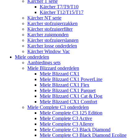
Kärcher T serie
Kärcher T7/T9/T10
Kärcher T12/T15/T17
Kärcher NT serie
Karcher stofzuigerzakken
Kärcher stofzuigerfilter
Karcher zuigmonden
Kärcher stofzuigerslangen
Karcher losse onderdelen
Kärcher Window Vac
Miele onderdelen
Aanbiedings sets
Miele Blizzard onderdelen
Miele Blizzard CX1
Miele Blizzard CX1 PowerLine
Miele Blizzard CX1 Flex
Miele Blizzard CX1 Parquet
Miele Blizzard CX1 Cat & Dog
Miele Blizzard CX1 Comfort
Miele Complete C3 onderdelen
Miele Complete C3 125 Edition
Miele Complete C3 Active
Miele Complete C3 Allergy
Miele Complete C3 Black Diamond
Miele Complete C3 Black Diamond Ecoline