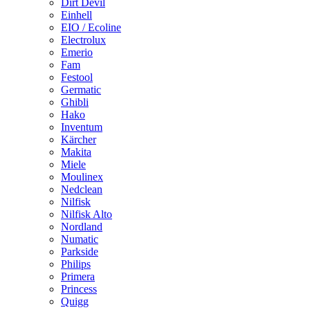
Dirt Devil
Einhell
EIO / Ecoline
Electrolux
Emerio
Fam
Festool
Germatic
Ghibli
Hako
Inventum
Kärcher
Makita
Miele
Moulinex
Nedclean
Nilfisk
Nilfisk Alto
Nordland
Numatic
Parkside
Philips
Primera
Princess
Quigg