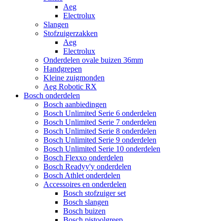
Aeg
Electrolux
Slangen
Stofzuigerzakken
Aeg
Electrolux
Onderdelen ovale buizen 36mm
Handgrepen
Kleine zuigmonden
Aeg Robotic RX
Bosch onderdelen
Bosch aanbiedingen
Bosch Unlimited Serie 6 onderdelen
Bosch Unlimited Serie 7 onderdelen
Bosch Unlimited Serie 8 onderdelen
Bosch Unlimited Serie 9 onderdelen
Bosch Unlimited Serie 10 onderdelen
Bosch Flexxo onderdelen
Bosch Readyy'y onderdelen
Bosch Athlet onderdelen
Accessoires en onderdelen
Bosch stofzuiger set
Bosch slangen
Bosch buizen
Bosch pistoolgreep