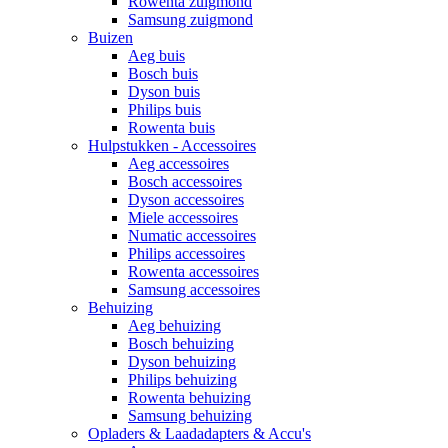
Rowenta zuigmond
Samsung zuigmond
Buizen
Aeg buis
Bosch buis
Dyson buis
Philips buis
Rowenta buis
Hulpstukken - Accessoires
Aeg accessoires
Bosch accessoires
Dyson accessoires
Miele accessoires
Numatic accessoires
Philips accessoires
Rowenta accessoires
Samsung accessoires
Behuizing
Aeg behuizing
Bosch behuizing
Dyson behuizing
Philips behuizing
Rowenta behuizing
Samsung behuizing
Opladers & Laadadapters & Accu's