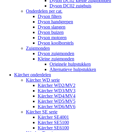
Dyson DC02 kleine zuigmonden
Dyson DC02 zuigbuis
Onderdelen per cat.
Dyson filters
Dyson handgrepen
Dyson slangen
Dyson buizen
Dyson motoren
Dyson koolborstels
Zuigmonden
Dyson zuigmonden
Kleine zuigmonden
Originele hulpstukken
Alternatieve hulpstukken
Kärcher onderdelen
Kärcher WD serie
Kärcher WD2/MV2
Kärcher WD3/MV3
Kärcher WD4/MV4
Kärcher WD5/MV5
Kärcher WD6/MV6
Kärcher SE serie
Kärcher SE4001
Kärcher SE5100
Kärcher SE6100