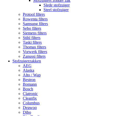
Stofzuigers zonder zak
Slede stofzuiger
Steel stofzuiger
Protool filters
Rowenta filters
Samsung filters
Sebo filters
Siemens filters
Stihl filters
Taski filters
Thomas filters
Vorwerk filters
Zanussi filters
Stofzuigerzakken
AEG
Alaska
Alto / Wap
Bestron
Bomann
Bosch
Clatronic
Cleanfix
Columbus
Deawoo
Dibo