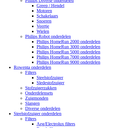
Philips Diverse onderdelen
Greep / Hendel
Motoren
Schakelaars
Snoeren
Veertje
Wielen
Philips Robot onderdelen
Philips HomeRun 2000 onderdelen
Philips HomeRun 3000 onderdelen
Philips HomeRun 5000 onderdelen
Philips HomeRun 7000 onderdelen
Philips HomeRun 9000 onderdelen
Rowenta onderdelen
Filters
Steelstofzuiger
Sledestofzuiger
Stofzuigerzakken
Onderdelensets
Zuigmonden
Slangen
Diverse onderdelen
Steelstofzuiger onderdelen
Filters
Aeg/Electrolux filters