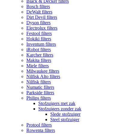
Black & Decker filters
Bosch filters
DeWalt filters
Dirt Devil filters
Dyson filters
Electrolux filters
Festool filters
Hokiki filters
Inventum filters
iRobot filters
Karcher filters
Makita filters
Miele filters
Milwaukee filters
Nilfisk Alto filters
Nilfisk filters
Numatic filters
Parkside filters
Philips filters
Stofzuigers met zak
Stofzuigers zonder zak
Slede stofzuiger
Steel stofzuiger
Protool filters
Rowenta filters