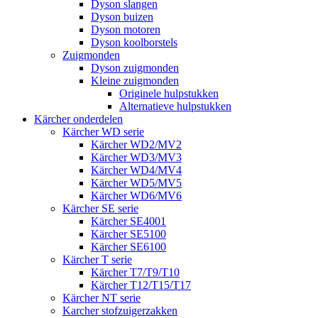
Dyson slangen
Dyson buizen
Dyson motoren
Dyson koolborstels
Zuigmonden
Dyson zuigmonden
Kleine zuigmonden
Originele hulpstukken
Alternatieve hulpstukken
Kärcher onderdelen
Kärcher WD serie
Kärcher WD2/MV2
Kärcher WD3/MV3
Kärcher WD4/MV4
Kärcher WD5/MV5
Kärcher WD6/MV6
Kärcher SE serie
Kärcher SE4001
Kärcher SE5100
Kärcher SE6100
Kärcher T serie
Kärcher T7/T9/T10
Kärcher T12/T15/T17
Kärcher NT serie
Karcher stofzuigerzakken