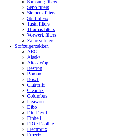
Samsung filters
Sebo filters
Siemens filters
Stihl filters
Taski filters
Thomas filters
Vorwerk filters
Zanussi filters
Stofzuigerzakken
AEG
Alaska
Alto / Wap
Bestron
Bomann
Bosch
Clatronic
Cleanfix
Columbus
Deawoo
Dibo
Dirt Devil
Einhell
EIO / Ecoline
Electrolux
Emerio