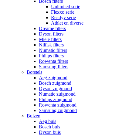
Bosch filters
Unlimited serie
Flexxo serie
Readyy serie
Athlet en diverse
Dreame filters
Dyson filters
Miele filters
Nilfisk filters
Numatic filters
Philips filters
Rowenta filters
Samsung filters
Borstels
Aeg zuigmond
Bosch zuigmond
Dyson zuigmond
Numatic zuigmond
Philips zuigmond
Rowenta zuigmond
Samsung zuigmond
Buizen
Aeg buis
Bosch buis
Dyson buis