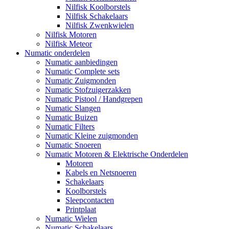
Nilfisk Koolborstels
Nilfisk Schakelaars
Nilfisk Zwenkwielen
Nilfisk Motoren
Nilfisk Meteor
Numatic onderdelen
Numatic aanbiedingen
Numatic Complete sets
Numatic Zuigmonden
Numatic Stofzuigerzakken
Numatic Pistool / Handgrepen
Numatic Slangen
Numatic Buizen
Numatic Filters
Numatic Kleine zuigmonden
Numatic Snoeren
Numatic Motoren & Elektrische Onderdelen
Motoren
Kabels en Netsnoeren
Schakelaars
Koolborstels
Sleepcontacten
Printplaat
Numatic Wielen
Numatic Schakelaars