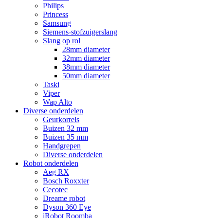
Philips
Princess
Samsung
Siemens-stofzuigerslang
Slang op rol
28mm diameter
32mm diameter
38mm diameter
50mm diameter
Taski
Viper
Wap Alto
Diverse onderdelen
Geurkorrels
Buizen 32 mm
Buizen 35 mm
Handgrepen
Diverse onderdelen
Robot onderdelen
Aeg RX
Bosch Roxxter
Cecotec
Dreame robot
Dyson 360 Eye
iRobot Roomba