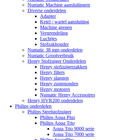
Numatic Machine aansluitingen
Diverse onderdelen
Adapter
Ketel / wartel aansluiting
Machine grepen
Vergrendeling
Luchtjes
Stofzakhouder
Numatic 38 mm onderdelen
Numatic Grootverbruik
Henry Stofzuiger Onderdelen
Henry stofzuigerzakken
Henry filters
Henry slangen
Henry zuigmonden
Henry motoren
Numatic Henry Accessoires
Henry HVR200 onderdelen
Philips onderdelen
Philips Steelstofzuiger
Philips Aqua Plus
Philips Aqua Trio
Aqua Trio 9000 serie
Aqua Trio 7000 serie
Philips SpeedPro