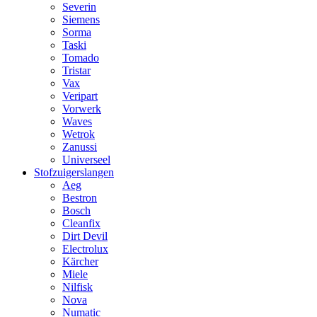
Severin
Siemens
Sorma
Taski
Tomado
Tristar
Vax
Veripart
Vorwerk
Waves
Wetrok
Zanussi
Universeel
Stofzuigerslangen
Aeg
Bestron
Bosch
Cleanfix
Dirt Devil
Electrolux
Kärcher
Miele
Nilfisk
Nova
Numatic