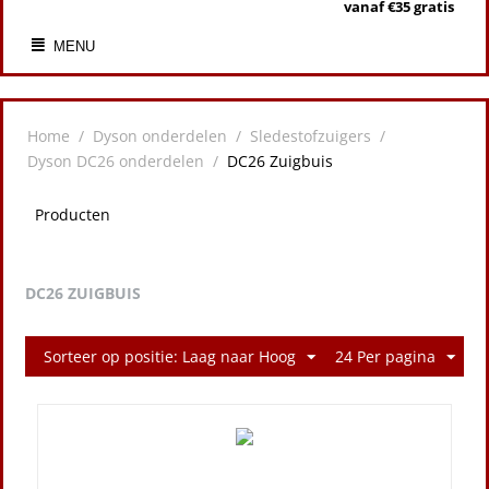
vanaf €35 gratis
MENU
Home
/
Dyson onderdelen
/
Sledestofzuigers
/
Dyson DC26 onderdelen
/
DC26 Zuigbuis
Producten
DC26 ZUIGBUIS
Sorteer op positie: Laag naar Hoog
24 Per pagina