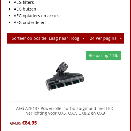
AEG filters
AEG buizen
AEG opladers en accu's
AEG onderdelen
Sorteer op positie: Laag naar Hoog
24 Per pagina
Besparing 11%
AEG AZE137 Powerroller turbo-zuigmond met LED-
verlichting voor QX6, QX7, QX8.2 en QX9
€
84.95
€
94.95