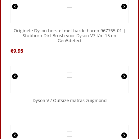
Originele Dyson borstel met harde haren 967765-01 |
Stubborn Dirt Brush voor Dyson V7 t/m 15 en
Gen5detect
€
9.95
Dyson V / Outsize matras zuigmond
-