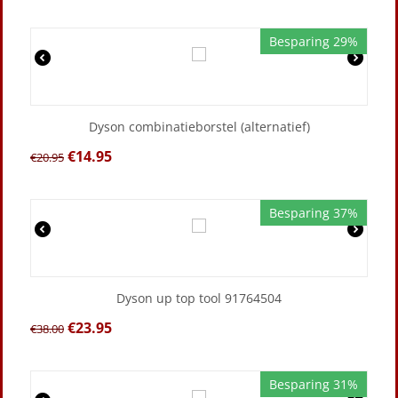
Besparing 29%
Dyson combinatieborstel (alternatief)
€
14.95
€
20.95
Besparing 37%
Dyson up top tool 91764504
€
23.95
€
38.00
Besparing 31%