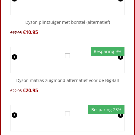
Dyson plintzuiger met borstel (alternatief)
€
10.95
€
17.95
Besparing 9%
Dyson matras zuigmond alternatief voor de BigBall
€
20.95
€
22.95
Besparing 23%