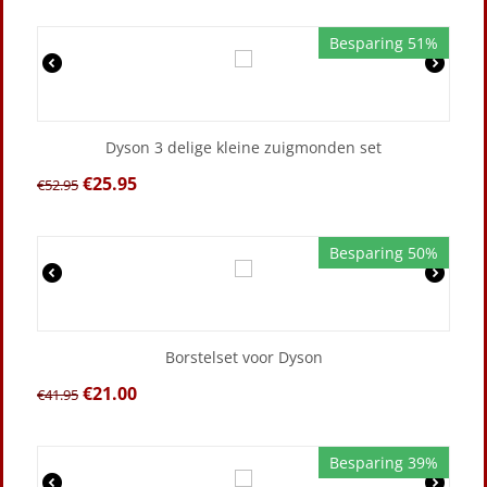
Besparing 51%
Dyson 3 delige kleine zuigmonden set
€
25.95
€
52.95
Besparing 50%
Borstelset voor Dyson
€
21.00
€
41.95
Besparing 39%