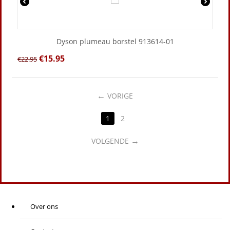
Dyson plumeau borstel 913614-01
€
15.95
€
22.95
VORIGE
1
2
VOLGENDE
Over ons