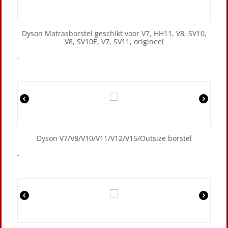
Dyson Matrasborstel geschikt voor V7, HH11, V8, SV10,
V8, SV10E, V7, SV11, origineel
-
Dyson V7/V8/V10/V11/V12/V15/Outsize borstel
-