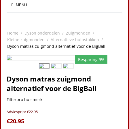
MENU
Home
/
Dyson onderdelen
/
Zuigmonden
/
Kleine zuigmonden
/
Alternatieve hulpstukken
/
Dyson matras zuigmond alternatief voor de BigBall
Besparing 9%
Dyson matras zuigmond
alternatief voor de BigBall
Filterpro huismerk
Adviesprijs:
€
22.95
€
20.95