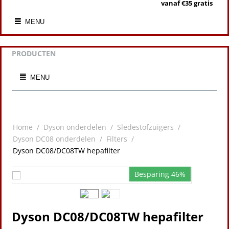
vanaf €35 gratis
MENU
PRODUCTEN
MENU
Home
/
Dyson onderdelen
/
Sledestofzuigers
/
Dyson DC08 onderdelen
/
Filters
/
Dyson DC08/DC08TW hepafilter
Besparing 46%
Dyson DC08/DC08TW hepafilter