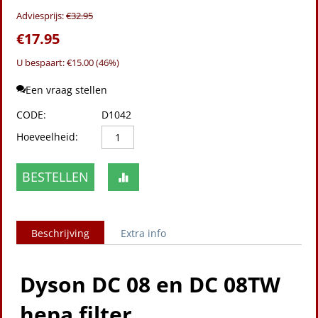
Adviesprijs:
€
32.95
€
17.95
U bespaart: €
15.00
(
46
%)
Een vraag stellen
CODE:
D1042
Hoeveelheid:
BESTELLEN
Beschrijving
Extra info
Dyson DC 08 en DC 08TW
hepa filter