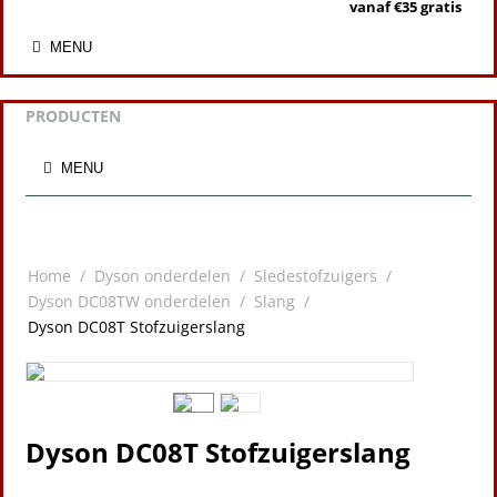
vanaf €35 gratis
MENU
PRODUCTEN
MENU
Home
/
Dyson onderdelen
/
Sledestofzuigers
/
Dyson DC08TW onderdelen
/
Slang
/
Dyson DC08T Stofzuigerslang
Dyson DC08T Stofzuigerslang