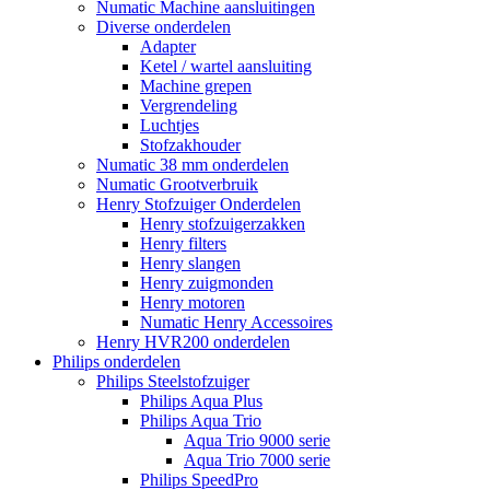
Numatic Machine aansluitingen
Diverse onderdelen
Adapter
Ketel / wartel aansluiting
Machine grepen
Vergrendeling
Luchtjes
Stofzakhouder
Numatic 38 mm onderdelen
Numatic Grootverbruik
Henry Stofzuiger Onderdelen
Henry stofzuigerzakken
Henry filters
Henry slangen
Henry zuigmonden
Henry motoren
Numatic Henry Accessoires
Henry HVR200 onderdelen
Philips onderdelen
Philips Steelstofzuiger
Philips Aqua Plus
Philips Aqua Trio
Aqua Trio 9000 serie
Aqua Trio 7000 serie
Philips SpeedPro