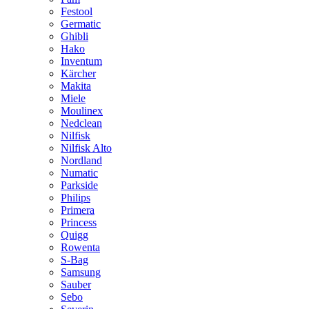
Festool
Germatic
Ghibli
Hako
Inventum
Kärcher
Makita
Miele
Moulinex
Nedclean
Nilfisk
Nilfisk Alto
Nordland
Numatic
Parkside
Philips
Primera
Princess
Quigg
Rowenta
S-Bag
Samsung
Sauber
Sebo