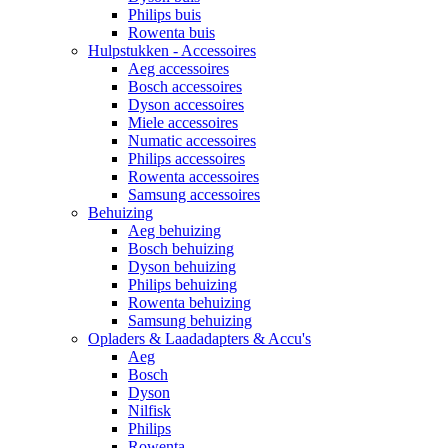
Philips buis
Rowenta buis
Hulpstukken - Accessoires
Aeg accessoires
Bosch accessoires
Dyson accessoires
Miele accessoires
Numatic accessoires
Philips accessoires
Rowenta accessoires
Samsung accessoires
Behuizing
Aeg behuizing
Bosch behuizing
Dyson behuizing
Philips behuizing
Rowenta behuizing
Samsung behuizing
Opladers & Laadadapters & Accu's
Aeg
Bosch
Dyson
Nilfisk
Philips
Rowenta