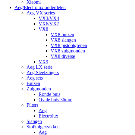
Xiaomi
Aeg/Electrolux onderdelen
Aeg VX series
VX3/VX4
VX6/VX7
VX8
VX8 buizen
VX8 slangen
VX8 pistoolgrepen
VX8 zuigmonden
VX8 diverse
VX9
Aeg LX serie
Aeg Steelzuigers
Aeg sets
Buizen
Zuigmonden
Ronde buis
Ovale buis 36mm
Filters
Aeg
Electrolux
Slangen
Stofzuigerzakken
Aeg