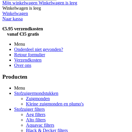
Mijn winkelwagen
Winkelwagen is leeg
Winkelwagen is leeg
Winkelwagen
Naar kassa
€5.95 verzendkosten
vanaf €35 gratis
Menu
Onderdeel niet gevonden?
Retour formulier
Verzendkosten
Over ons
Producten
Menu
Stofzuigermondstukken
Zuigmonden
Kleine zuigmonden en plumo's
Stofzuiger filters
Aeg filters
Alto filters​
Aquavac filters
Black & Decker filters