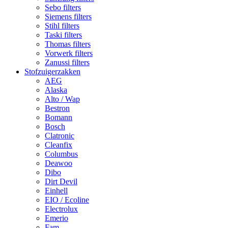
Sebo filters
Siemens filters
Stihl filters
Taski filters
Thomas filters
Vorwerk filters
Zanussi filters
Stofzuigerzakken
AEG
Alaska
Alto / Wap
Bestron
Bomann
Bosch
Clatronic
Cleanfix
Columbus
Deawoo
Dibo
Dirt Devil
Einhell
EIO / Ecoline
Electrolux
Emerio
Fam