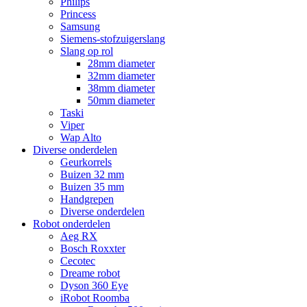
Philips
Princess
Samsung
Siemens-stofzuigerslang
Slang op rol
28mm diameter
32mm diameter
38mm diameter
50mm diameter
Taski
Viper
Wap Alto
Diverse onderdelen
Geurkorrels
Buizen 32 mm
Buizen 35 mm
Handgrepen
Diverse onderdelen
Robot onderdelen
Aeg RX
Bosch Roxxter
Cecotec
Dreame robot
Dyson 360 Eye
iRobot Roomba