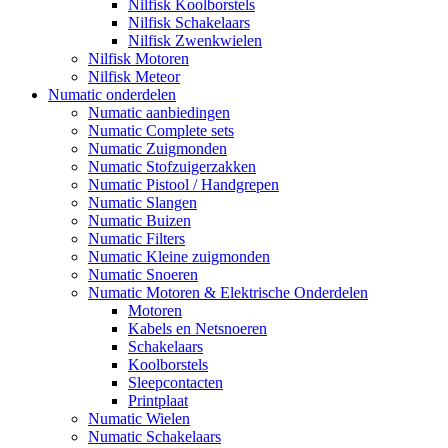
Nilfisk Koolborstels
Nilfisk Schakelaars
Nilfisk Zwenkwielen
Nilfisk Motoren
Nilfisk Meteor
Numatic onderdelen
Numatic aanbiedingen
Numatic Complete sets
Numatic Zuigmonden
Numatic Stofzuigerzakken
Numatic Pistool / Handgrepen
Numatic Slangen
Numatic Buizen
Numatic Filters
Numatic Kleine zuigmonden
Numatic Snoeren
Numatic Motoren & Elektrische Onderdelen
Motoren
Kabels en Netsnoeren
Schakelaars
Koolborstels
Sleepcontacten
Printplaat
Numatic Wielen
Numatic Schakelaars