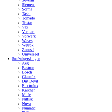
Severin
Siemens
Sorma
Taski
Tomado
Tristar
Vax
Veripart
Vorwerk
Waves
Wetrok
Zanussi
Universeel
Stofzuigerslangen
Aeg
Bestron
Bosch
Cleanfix
Dirt Devil
Electrolux
Kärcher
Miele
Nilfisk
Nova
Numatic