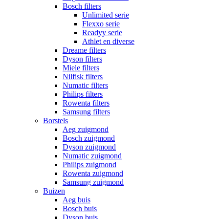
Bosch filters
Unlimited serie
Flexxo serie
Readyy serie
Athlet en diverse
Dreame filters
Dyson filters
Miele filters
Nilfisk filters
Numatic filters
Philips filters
Rowenta filters
Samsung filters
Borstels
Aeg zuigmond
Bosch zuigmond
Dyson zuigmond
Numatic zuigmond
Philips zuigmond
Rowenta zuigmond
Samsung zuigmond
Buizen
Aeg buis
Bosch buis
Dyson buis