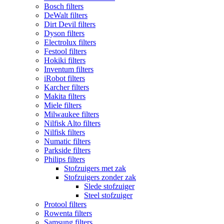
Bosch filters
DeWalt filters
Dirt Devil filters
Dyson filters
Electrolux filters
Festool filters
Hokiki filters
Inventum filters
iRobot filters
Karcher filters
Makita filters
Miele filters
Milwaukee filters
Nilfisk Alto filters
Nilfisk filters
Numatic filters
Parkside filters
Philips filters
Stofzuigers met zak
Stofzuigers zonder zak
Slede stofzuiger
Steel stofzuiger
Protool filters
Rowenta filters
Samsung filters