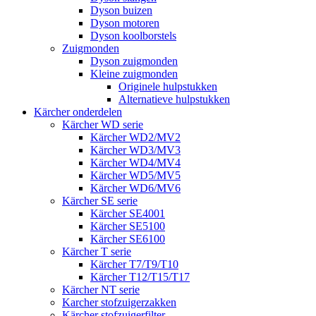
Dyson buizen
Dyson motoren
Dyson koolborstels
Zuigmonden
Dyson zuigmonden
Kleine zuigmonden
Originele hulpstukken
Alternatieve hulpstukken
Kärcher onderdelen
Kärcher WD serie
Kärcher WD2/MV2
Kärcher WD3/MV3
Kärcher WD4/MV4
Kärcher WD5/MV5
Kärcher WD6/MV6
Kärcher SE serie
Kärcher SE4001
Kärcher SE5100
Kärcher SE6100
Kärcher T serie
Kärcher T7/T9/T10
Kärcher T12/T15/T17
Kärcher NT serie
Karcher stofzuigerzakken
Kärcher stofzuigerfilter