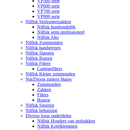
VP500 serie
VP600 serie
VP700 serie
VP900 serie
Nilfisk Stofzuigerzakken
Nilfisk huishoudelijk
Nilfisk semi professioneel
Nilfisk Alto
Nilfisk Zuigmonden
Nilfisk handgrepen
Nilfisk Slangen
Nilfisk Buizen
Nilfisk Filters
​Cartrigefilters
Nilfisk Kleine zuigmonden
Nat/Droog zuigers blauw
Zuigmonden
Zakken
Filters
Buizen
Nilfisk Snoeren
Nilfisk behuizing
Diverse losse onderdelen
Nilfisk Houders van stofzakken
Nilfisk Ketelklemmen