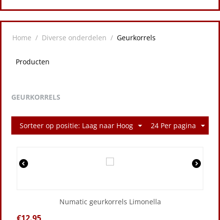
Home
/
Diverse onderdelen
/
Geurkorrels
Producten
GEURKORRELS
Sorteer op positie: Laag naar Hoog
24 Per pagina
Numatic geurkorrels Limonella
€
12.95