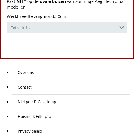
Past
NIET
op de
ovale buizen
van sommige Aeg Electrolux
modellen
Werkbreedte zuigmond:30cm
Extra info
Over ons
Contact
Niet goed? Geld terug!
Huismerk Filterpro
Privacy beleid