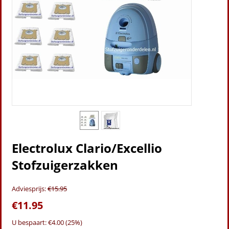
Electrolux Clario/Excellio
Stofzuigerzakken
Adviesprijs:
€
15.95
€
11.95
U bespaart: €
4.00
(
25
%)