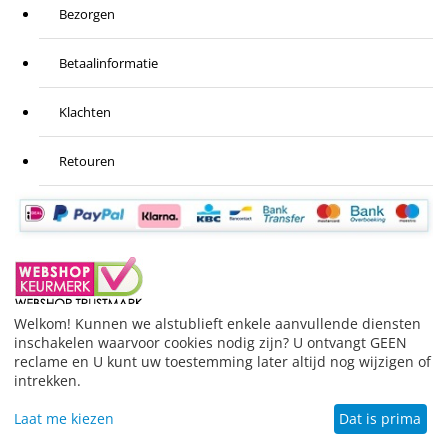
Bezorgen
Betaalinformatie
Klachten
Retouren
Welkom! Kunnen we alstublieft enkele aanvullende diensten
inschakelen waarvoor cookies nodig zijn? U ontvangt GEEN
BESTELLING HERROEPEN
reclame en U kunt uw toestemming later altijd nog wijzigen of
© 1999-2026 Stofzuigeronderdelen.nl.
Merknamen die
intrekken.
gebruikt worden hebben slechts de functie de
toepasbaarheid van het product aan te geven.
Laat me kiezen
Dat is prima
Beoordeling door klanten:
9.2
/
10
-
474
beoordelingen