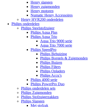
Henry slangen
Henry zuigmonden
Henry motoren
Numatic Henry Accessoires
Henry HVR200 onderdelen
Philips onderdelen
Philips Steelstofzuiger
Philips Aqua Plus
Philips Aqua Trio
Aqua Trio 9000 serie
Aqua Trio 7000 serie
Philips SpeedPro
Philips Behuizing
Philips Borstels & Zuigmonden
Philips Buizen
Philips Filters
Philips Opladers
Philips Accu’s
Philips 4000 serie
Philips PowerPro Duo
Philips onderdelen sets
Philips Zuigmonden
Philips Stofzuigerzakken
Philips Slangen
Met stofzak