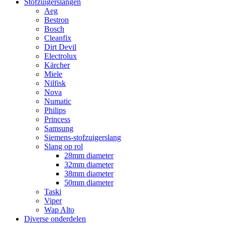
Stofzuigerslangen
Aeg
Bestron
Bosch
Cleanfix
Dirt Devil
Electrolux
Kärcher
Miele
Nilfisk
Nova
Numatic
Philips
Princess
Samsung
Siemens-stofzuigerslang
Slang op rol
28mm diameter
32mm diameter
38mm diameter
50mm diameter
Taski
Viper
Wap Alto
Diverse onderdelen