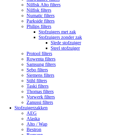
Nilfisk Alto filters
Nilfisk filters
Numatic filters
Parkside filters
Philips filters
Stofzuigers met zak
Stofzuigers zonder zak
Slede stofzuiger
Steel stofzuiger
Protool filters
Rowenta filters
Samsung filters
Sebo filters
Siemens filters
Stihl filters
Taski filters
Thomas filters
Vorwerk filters
Zanussi filters
Stofzuigerzakken
AEG
Alaska
Alto / Wap
Bestron
Bomann