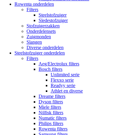
Rowenta onderdelen
Filters
Steelstofzuiger
Sledestofzuiger
Stofzuigerzakken
Onderdelensets
Zuigmonden
Slangen
Diverse onderdelen
Steelstofzuiger onderdelen
Filters
Aeg/Electrolux filters
Bosch filters
Unlimited serie
Flexxo serie
Readyy serie
Athlet en diverse
Dreame filters
Dyson filters
Miele filters
Nilfisk filters
Numatic filters
Philips filters
Rowenta filters
Samsung filters