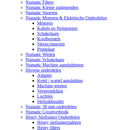
Numatic Filters
Numatic Kleine zuigmonden
Numatic Snoeren
Numatic Motoren & Elektrische Onderdelen
Motoren
Kabels en Netsnoeren
Schakelaars
Koolborstels
Sleepcontacten
Printplaat
Numatic Wielen
Numatic Schakelaars
Numatic Machine aansluitingen
Diverse onderdelen
Adapter
Ketel / wartel aansluiting
Machine grepen
Vergrendeling
Luchtjes
Stofzakhouder
Numatic 38 mm onderdelen
Numatic Grootverbruik
Henry Stofzuiger Onderdelen
Henry stofzuigerzakken
Henry filters