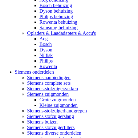
Bosch behuizing
Dyson behuizing
Philips behuizing
Rowenta behuizing
Samsung behuizing
Opladers & Laadadapters & Accu's
Aeg
Bosch
Dyson
Nilfisk
Philips
Rowenta
Siemens onderdelen
Siemens aanbiedingen
Siemens complete sets
Siemens-stofzuigerzakken
Siemens zuigmonden
Grote zuigmonden
Kleine zuigmonden
Siemens-stofzuigerhandgrepen
Siemens stofzuigerslang
Siemens buizen
Siemens stofzuigerfilters
Siemens diverse onderdelen