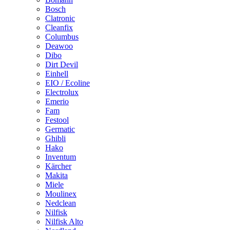
Bosch
Clatronic
Cleanfix
Columbus
Deawoo
Dibo
Dirt Devil
Einhell
EIO / Ecoline
Electrolux
Emerio
Fam
Festool
Germatic
Ghibli
Hako
Inventum
Kärcher
Makita
Miele
Moulinex
Nedclean
Nilfisk
Nilfisk Alto