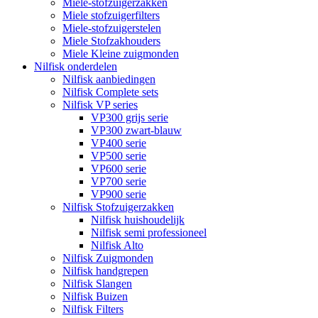
Miele-stofzuigerzakken
Miele stofzuigerfilters
Miele-stofzuigerstelen
Miele Stofzakhouders
Miele Kleine zuigmonden
Nilfisk onderdelen
Nilfisk aanbiedingen
Nilfisk Complete sets
Nilfisk VP series
VP300 grijs serie
VP300 zwart-blauw
VP400 serie
VP500 serie
VP600 serie
VP700 serie
VP900 serie
Nilfisk Stofzuigerzakken
Nilfisk huishoudelijk
Nilfisk semi professioneel
Nilfisk Alto
Nilfisk Zuigmonden
Nilfisk handgrepen
Nilfisk Slangen
Nilfisk Buizen
Nilfisk Filters