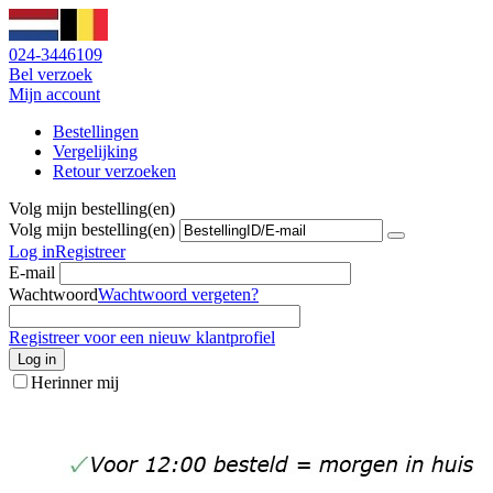
024-3446109
Bel verzoek
Mijn account
Bestellingen
Vergelijking
Retour verzoeken
Volg mijn bestelling(en)
Volg mijn bestelling(en)
Log in
Registreer
E-mail
Wachtwoord
Wachtwoord vergeten?
Registreer voor een nieuw klantprofiel
Log in
Herinner mij
info@stofzuigeronderdelen.nl