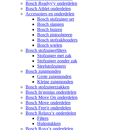
Bosch Readyy'y onderdelen
Bosch Athlet onderdelen
Accessoires en onderdelen
Bosch stofzuiger set
Bosch slangen
Bosch buizen
Bosch pistoolgreep
Bosch stofzakhouders
Bosch wielen
Bosch stofzuigerfilters
Stofzuiger met zak
Stofzuiger zonder zak
Steelstofzuigers
Bosch zuigmonden
Grote zuigmonden
Kleine zuigmonden
Bosch stofzuigerzakken
Bosch In'genius onderdelen
Bosch Move On onderdelen
Bosch Move onderdelen
Bosch Free'e onderdelen
Bosch Relaxx'x onderdelen
Filters
Hulpstukken
Bosch Roxx'x onderdelen