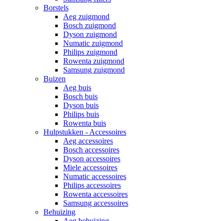
Borstels
Aeg zuigmond
Bosch zuigmond
Dyson zuigmond
Numatic zuigmond
Philips zuigmond
Rowenta zuigmond
Samsung zuigmond
Buizen
Aeg buis
Bosch buis
Dyson buis
Philips buis
Rowenta buis
Hulpstukken - Accessoires
Aeg accessoires
Bosch accessoires
Dyson accessoires
Miele accessoires
Numatic accessoires
Philips accessoires
Rowenta accessoires
Samsung accessoires
Behuizing
Aeg behuizing