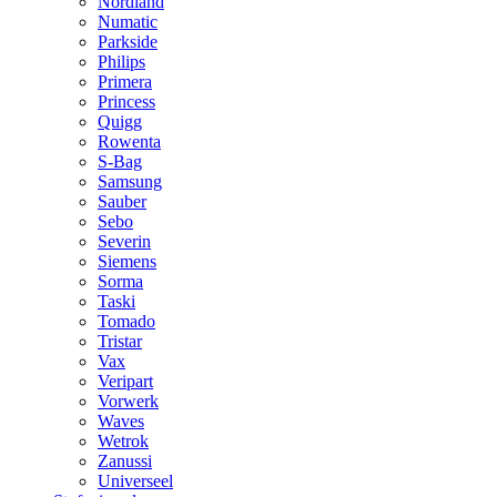
Nordland
Numatic
Parkside
Philips
Primera
Princess
Quigg
Rowenta
S-Bag
Samsung
Sauber
Sebo
Severin
Siemens
Sorma
Taski
Tomado
Tristar
Vax
Veripart
Vorwerk
Waves
Wetrok
Zanussi
Universeel