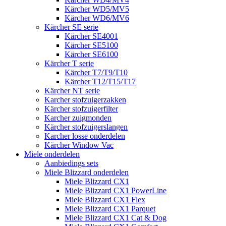
Kärcher WD5/MV5
Kärcher WD6/MV6
Kärcher SE serie
Kärcher SE4001
Kärcher SE5100
Kärcher SE6100
Kärcher T serie
Kärcher T7/T9/T10
Kärcher T12/T15/T17
Kärcher NT serie
Karcher stofzuigerzakken
Kärcher stofzuigerfilter
Karcher zuigmonden
Kärcher stofzuigerslangen
Karcher losse onderdelen
Kärcher Window Vac
Miele onderdelen
Aanbiedings sets
Miele Blizzard onderdelen
Miele Blizzard CX1
Miele Blizzard CX1 PowerLine
Miele Blizzard CX1 Flex
Miele Blizzard CX1 Parquet
Miele Blizzard CX1 Cat & Dog