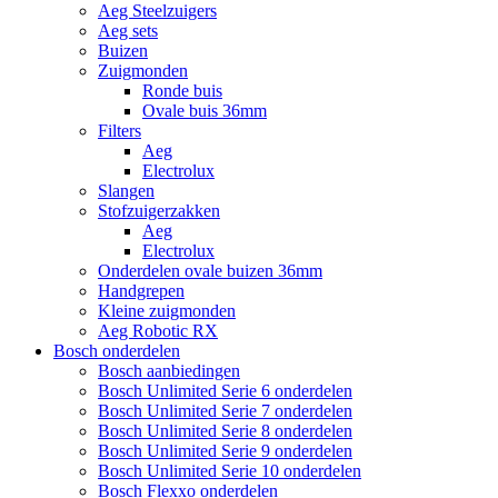
Aeg Steelzuigers
Aeg sets
Buizen
Zuigmonden
Ronde buis
Ovale buis 36mm
Filters
Aeg
Electrolux
Slangen
Stofzuigerzakken
Aeg
Electrolux
Onderdelen ovale buizen 36mm
Handgrepen
Kleine zuigmonden
Aeg Robotic RX
Bosch onderdelen
Bosch aanbiedingen
Bosch Unlimited Serie 6 onderdelen
Bosch Unlimited Serie 7 onderdelen
Bosch Unlimited Serie 8 onderdelen
Bosch Unlimited Serie 9 onderdelen
Bosch Unlimited Serie 10 onderdelen
Bosch Flexxo onderdelen