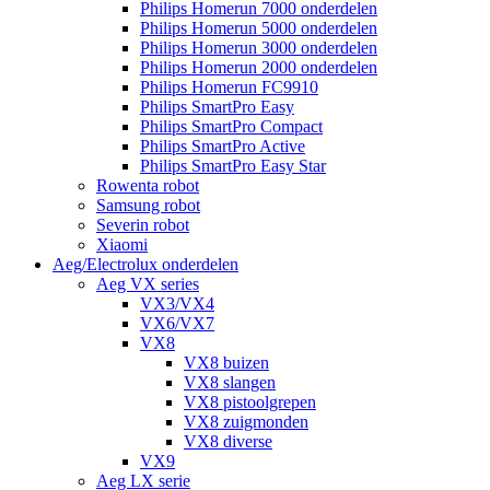
Philips Homerun 7000 onderdelen
Philips Homerun 5000 onderdelen
Philips Homerun 3000 onderdelen
Philips Homerun 2000 onderdelen
Philips Homerun FC9910
Philips SmartPro Easy
Philips SmartPro Compact
Philips SmartPro Active
Philips SmartPro Easy Star
Rowenta robot
Samsung robot
Severin robot
Xiaomi
Aeg/Electrolux onderdelen
Aeg VX series
VX3/VX4
VX6/VX7
VX8
VX8 buizen
VX8 slangen
VX8 pistoolgrepen
VX8 zuigmonden
VX8 diverse
VX9
Aeg LX serie