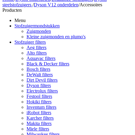
steelstofzuigers
/
Dyson V12 onderdelen
/
Accessoires
Producten
Menu
Stofzuigermondstukken
Zuigmonden
Kleine zuigmonden en plumo's
Stofzuiger filters
Aeg filters
Alto filters​
Aquavac filters
Black & Decker filters
Bosch filters
DeWalt filters
Dirt Devil filters
Dyson filters
Electrolux filters
Festool filters
Hokiki filters
Inventum filters
iRobot filters
Karcher filters
Makita filters
Miele filters
Milwaukee filters