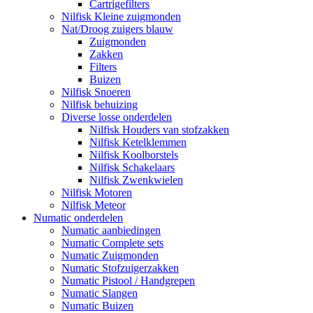
​Cartrigefilters
Nilfisk Kleine zuigmonden
Nat/Droog zuigers blauw
Zuigmonden
Zakken
Filters
Buizen
Nilfisk Snoeren
Nilfisk behuizing
Diverse losse onderdelen
Nilfisk Houders van stofzakken
Nilfisk Ketelklemmen
Nilfisk Koolborstels
Nilfisk Schakelaars
Nilfisk Zwenkwielen
Nilfisk Motoren
Nilfisk Meteor
Numatic onderdelen
Numatic aanbiedingen
Numatic Complete sets
Numatic Zuigmonden
Numatic Stofzuigerzakken
Numatic Pistool / Handgrepen
Numatic Slangen
Numatic Buizen