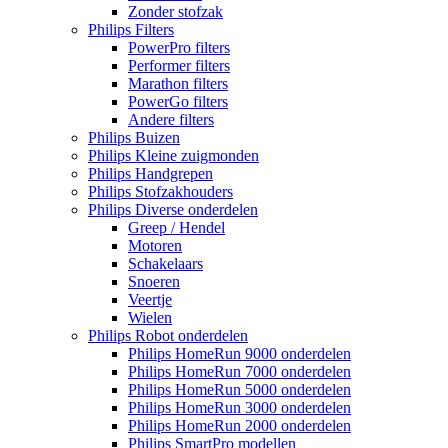
Zonder stofzak
Philips Filters
PowerPro filters
Performer filters
Marathon filters
PowerGo filters
Andere filters
Philips Buizen
Philips Kleine zuigmonden
Philips Handgrepen
Philips Stofzakhouders
Philips Diverse onderdelen
Greep / Hendel
Motoren
Schakelaars
Snoeren
Veertje
Wielen
Philips Robot onderdelen
Philips HomeRun 9000 onderdelen
Philips HomeRun 7000 onderdelen
Philips HomeRun 5000 onderdelen
Philips HomeRun 3000 onderdelen
Philips HomeRun 2000 onderdelen
Philips SmartPro modellen