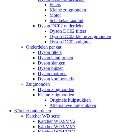
Filters
Kleine zuigmonden
Motor
Schakelaar aan uit
Dyson DC02 onderdelen
Dyson DC02 filters
Dyson DC02 kleine zuigmonden
Dyson DC02 zuigbuis
Onderdelen per cat.
Dyson filters
Dyson handgrepen
Dyson slangen
Dyson buizen
Dyson motoren
Dyson koolborstels
Zuigmonden
Dyson zuigmonden
Kleine zuigmonden
Originele hulpstukken
Alternatieve hulpstukken
Kärcher onderdelen
Kärcher WD serie
Kärcher WD2/MV2
Kärcher WD3/MV3
Kärcher WD4/MV4