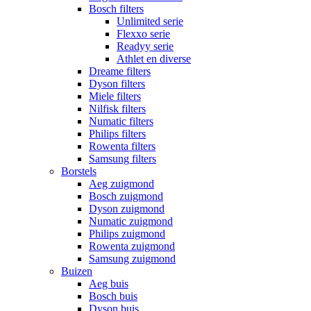
Bosch filters
Unlimited serie
Flexxo serie
Readyy serie
Athlet en diverse
Dreame filters
Dyson filters
Miele filters
Nilfisk filters
Numatic filters
Philips filters
Rowenta filters
Samsung filters
Borstels
Aeg zuigmond
Bosch zuigmond
Dyson zuigmond
Numatic zuigmond
Philips zuigmond
Rowenta zuigmond
Samsung zuigmond
Buizen
Aeg buis
Bosch buis
Dyson buis