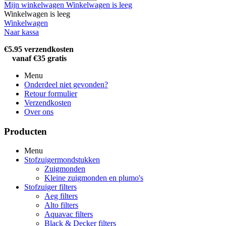
Mijn winkelwagen
Winkelwagen is leeg
Winkelwagen is leeg
Winkelwagen
Naar kassa
€5.95 verzendkosten
vanaf €35 gratis
Menu
Onderdeel niet gevonden?
Retour formulier
Verzendkosten
Over ons
Producten
Menu
Stofzuigermondstukken
Zuigmonden
Kleine zuigmonden en plumo's
Stofzuiger filters
Aeg filters
Alto filters​
Aquavac filters
Black & Decker filters