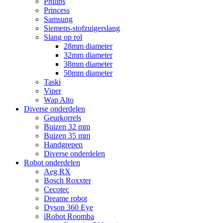
Philips
Princess
Samsung
Siemens-stofzuigerslang
Slang op rol
28mm diameter
32mm diameter
38mm diameter
50mm diameter
Taski
Viper
Wap Alto
Diverse onderdelen
Geurkorrels
Buizen 32 mm
Buizen 35 mm
Handgrepen
Diverse onderdelen
Robot onderdelen
Aeg RX
Bosch Roxxter
Cecotec
Dreame robot
Dyson 360 Eye
iRobot Roomba