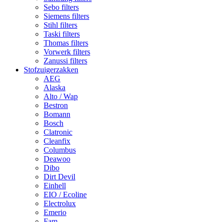
Sebo filters
Siemens filters
Stihl filters
Taski filters
Thomas filters
Vorwerk filters
Zanussi filters
Stofzuigerzakken
AEG
Alaska
Alto / Wap
Bestron
Bomann
Bosch
Clatronic
Cleanfix
Columbus
Deawoo
Dibo
Dirt Devil
Einhell
EIO / Ecoline
Electrolux
Emerio
Fam