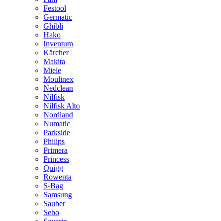
Festool
Germatic
Ghibli
Hako
Inventum
Kärcher
Makita
Miele
Moulinex
Nedclean
Nilfisk
Nilfisk Alto
Nordland
Numatic
Parkside
Philips
Primera
Princess
Quigg
Rowenta
S-Bag
Samsung
Sauber
Sebo