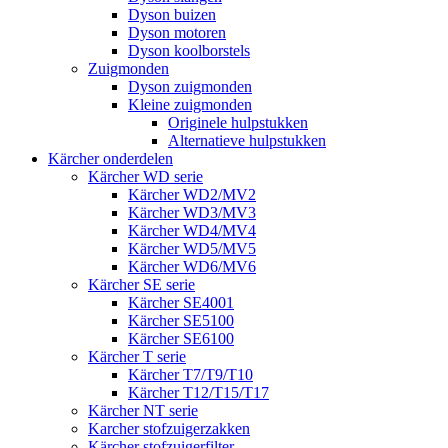
Dyson buizen
Dyson motoren
Dyson koolborstels
Zuigmonden
Dyson zuigmonden
Kleine zuigmonden
Originele hulpstukken
Alternatieve hulpstukken
Kärcher onderdelen
Kärcher WD serie
Kärcher WD2/MV2
Kärcher WD3/MV3
Kärcher WD4/MV4
Kärcher WD5/MV5
Kärcher WD6/MV6
Kärcher SE serie
Kärcher SE4001
Kärcher SE5100
Kärcher SE6100
Kärcher T serie
Kärcher T7/T9/T10
Kärcher T12/T15/T17
Kärcher NT serie
Karcher stofzuigerzakken
Kärcher stofzuigerfilter