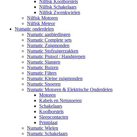
Nilfisk Koolborstels
Nilfisk Schakelaars
Nilfisk Zwenkwielen
Nilfisk Motoren
Nilfisk Meteor
Numatic onderdelen
Numatic aanbiedingen
Numatic Complete sets
Numatic Zuigmonden
Numatic Stofzuigerzakken
Numatic Pistool / Handgrepen
Numatic Slangen
Numatic Buizen
Numatic Filters
Numatic Kleine zuigmonden
Numatic Snoeren
Numatic Motoren & Elektrische Onderdelen
Motoren
Kabels en Netsnoeren
Schakelaars
Koolborstels
Sleepcontacten
Printplaat
Numatic Wielen
Numatic Schakelaars