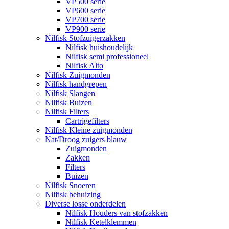
VP500 serie
VP600 serie
VP700 serie
VP900 serie
Nilfisk Stofzuigerzakken
Nilfisk huishoudelijk
Nilfisk semi professioneel
Nilfisk Alto
Nilfisk Zuigmonden
Nilfisk handgrepen
Nilfisk Slangen
Nilfisk Buizen
Nilfisk Filters
​Cartrigefilters
Nilfisk Kleine zuigmonden
Nat/Droog zuigers blauw
Zuigmonden
Zakken
Filters
Buizen
Nilfisk Snoeren
Nilfisk behuizing
Diverse losse onderdelen
Nilfisk Houders van stofzakken
Nilfisk Ketelklemmen