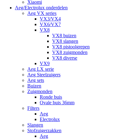
Xiaomi
Aeg/Electrolux onderdelen
Aeg VX series
VX3/VX4
VX6/VX7
VX8
VX8 buizen
VX8 slangen
VX8 pistoolgrepen
VX8 zuigmonden
VX8 diverse
VX9
Aeg LX serie
Aeg Steelzuigers
Aeg sets
Buizen
Zuigmonden
Ronde buis
Ovale buis 36mm
Filters
Aeg
Electrolux
Slangen
Stofzuigerzakken
Aeg