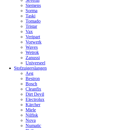
Severin
Siemens
Sorma
Taski
Tomado
Tristar
Vax
Veripart
Vorwerk
Waves
Wetrok
Zanussi
Universeel
Stofzuigerslangen
Aeg
Bestron
Bosch
Cleanfix
Dirt Devil
Electrolux
Kärcher
Miele
Nilfisk
Nova
Numatic