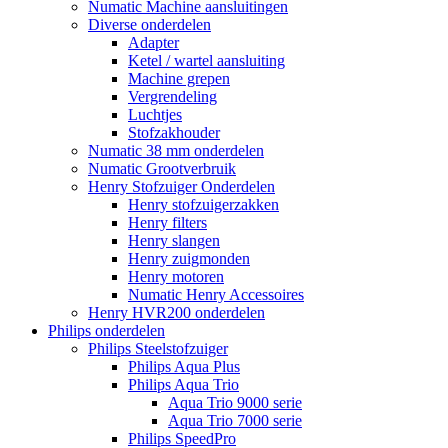
Numatic Machine aansluitingen
Diverse onderdelen
Adapter
Ketel / wartel aansluiting
Machine grepen
Vergrendeling
Luchtjes
Stofzakhouder
Numatic 38 mm onderdelen
Numatic Grootverbruik
Henry Stofzuiger Onderdelen
Henry stofzuigerzakken
Henry filters
Henry slangen
Henry zuigmonden
Henry motoren
Numatic Henry Accessoires
Henry HVR200 onderdelen
Philips onderdelen
Philips Steelstofzuiger
Philips Aqua Plus
Philips Aqua Trio
Aqua Trio 9000 serie
Aqua Trio 7000 serie
Philips SpeedPro