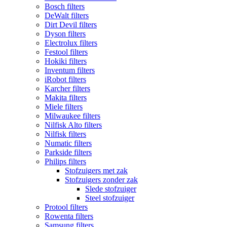
Bosch filters
DeWalt filters
Dirt Devil filters
Dyson filters
Electrolux filters
Festool filters
Hokiki filters
Inventum filters
iRobot filters
Karcher filters
Makita filters
Miele filters
Milwaukee filters
Nilfisk Alto filters
Nilfisk filters
Numatic filters
Parkside filters
Philips filters
Stofzuigers met zak
Stofzuigers zonder zak
Slede stofzuiger
Steel stofzuiger
Protool filters
Rowenta filters
Samsung filters