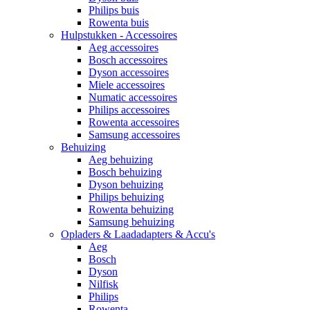
Philips buis
Rowenta buis
Hulpstukken - Accessoires
Aeg accessoires
Bosch accessoires
Dyson accessoires
Miele accessoires
Numatic accessoires
Philips accessoires
Rowenta accessoires
Samsung accessoires
Behuizing
Aeg behuizing
Bosch behuizing
Dyson behuizing
Philips behuizing
Rowenta behuizing
Samsung behuizing
Opladers & Laadadapters & Accu's
Aeg
Bosch
Dyson
Nilfisk
Philips
Rowenta