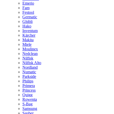
Emerio
Fam
Festool
Germatic
Ghibli
Hako
Inventum
Kärcher
Makita
Miele
Moulinex
Nedclean
Nilfisk
Nilfisk Alto
Nordland
Numatic
Parkside
Philips
Primera
Princess
Quigg
Rowenta
S-Bag
Samsung
Sauber