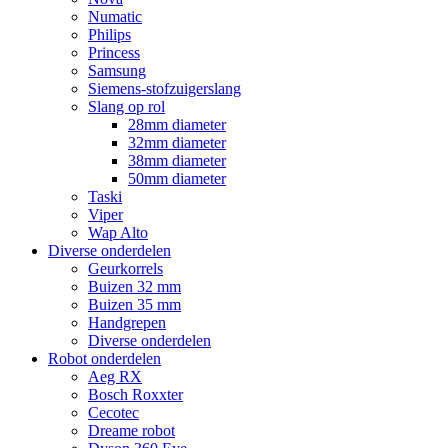
Numatic
Philips
Princess
Samsung
Siemens-stofzuigerslang
Slang op rol
28mm diameter
32mm diameter
38mm diameter
50mm diameter
Taski
Viper
Wap Alto
Diverse onderdelen
Geurkorrels
Buizen 32 mm
Buizen 35 mm
Handgrepen
Diverse onderdelen
Robot onderdelen
Aeg RX
Bosch Roxxter
Cecotec
Dreame robot