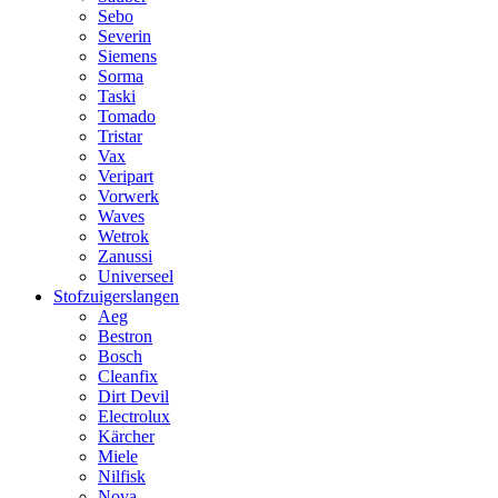
Sebo
Severin
Siemens
Sorma
Taski
Tomado
Tristar
Vax
Veripart
Vorwerk
Waves
Wetrok
Zanussi
Universeel
Stofzuigerslangen
Aeg
Bestron
Bosch
Cleanfix
Dirt Devil
Electrolux
Kärcher
Miele
Nilfisk
Nova