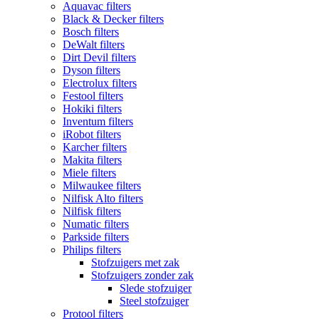
Aquavac filters
Black & Decker filters
Bosch filters
DeWalt filters
Dirt Devil filters
Dyson filters
Electrolux filters
Festool filters
Hokiki filters
Inventum filters
iRobot filters
Karcher filters
Makita filters
Miele filters
Milwaukee filters
Nilfisk Alto filters
Nilfisk filters
Numatic filters
Parkside filters
Philips filters
Stofzuigers met zak
Stofzuigers zonder zak
Slede stofzuiger
Steel stofzuiger
Protool filters