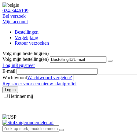
024-3446109
Bel verzoek
Mijn account
Bestellingen
Vergelijking
Retour verzoeken
Volg mijn bestelling(en)
Volg mijn bestelling(en)
Log in
Registreer
E-mail
Wachtwoord
Wachtwoord vergeten?
Registreer voor een nieuw klantprofiel
Log in
Herinner mij
info@stofzuigeronderdelen.nl