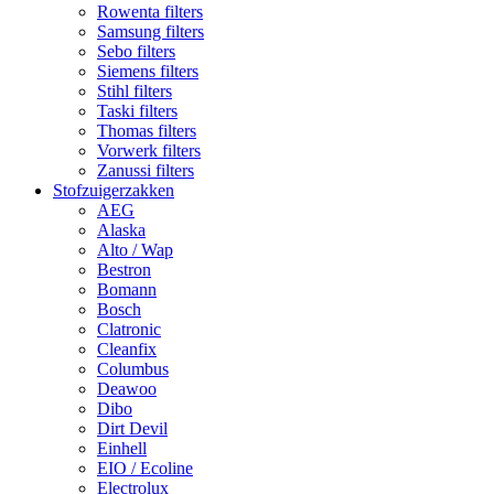
Rowenta filters
Samsung filters
Sebo filters
Siemens filters
Stihl filters
Taski filters
Thomas filters
Vorwerk filters
Zanussi filters
Stofzuigerzakken
AEG
Alaska
Alto / Wap
Bestron
Bomann
Bosch
Clatronic
Cleanfix
Columbus
Deawoo
Dibo
Dirt Devil
Einhell
EIO / Ecoline
Electrolux