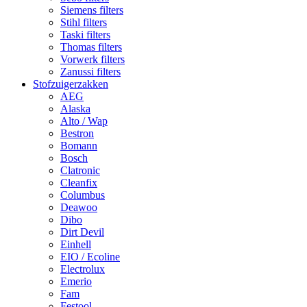
Siemens filters
Stihl filters
Taski filters
Thomas filters
Vorwerk filters
Zanussi filters
Stofzuigerzakken
AEG
Alaska
Alto / Wap
Bestron
Bomann
Bosch
Clatronic
Cleanfix
Columbus
Deawoo
Dibo
Dirt Devil
Einhell
EIO / Ecoline
Electrolux
Emerio
Fam
Festool