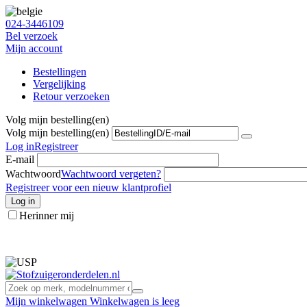
024-3446109
Bel verzoek
Mijn account
Bestellingen
Vergelijking
Retour verzoeken
Volg mijn bestelling(en)
Volg mijn bestelling(en)
Log in
Registreer
E-mail
Wachtwoord
Wachtwoord vergeten?
Registreer voor een nieuw klantprofiel
Log in
Herinner mij
info@stofzuigeronderdelen.nl
Mijn winkelwagen
Winkelwagen is leeg