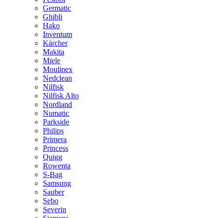
Germatic
Ghibli
Hako
Inventum
Kärcher
Makita
Miele
Moulinex
Nedclean
Nilfisk
Nilfisk Alto
Nordland
Numatic
Parkside
Philips
Primera
Princess
Quigg
Rowenta
S-Bag
Samsung
Sauber
Sebo
Severin