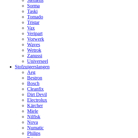
Siemens
Sorma
Taski
Tomado
Tristar
Vax
Veripart
Vorwerk
Waves
Wetrok
Zanussi
Universeel
Stofzuigerslangen
Aeg
Bestron
Bosch
Cleanfix
Dirt Devil
Electrolux
Kärcher
Miele
Nilfisk
Nova
Numatic
Philips