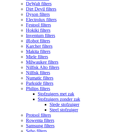
DeWalt filters
Dirt Devil filters
Dyson filters
Electrolux filters
Festool filters
Hokiki filters
Inventum filters
iRobot filters
Karcher filters
Makita filters
Miele filters
Milwaukee filters
Nilfisk Alto filters
Nilfisk filters
Numatic filters
Parkside filters
Philips filters
Stofzuigers met zak
Stofzuigers zonder zak
Slede stofzuiger
Steel stofzuiger
Protool filters
Rowenta filters
Samsung filters
Sebo filters