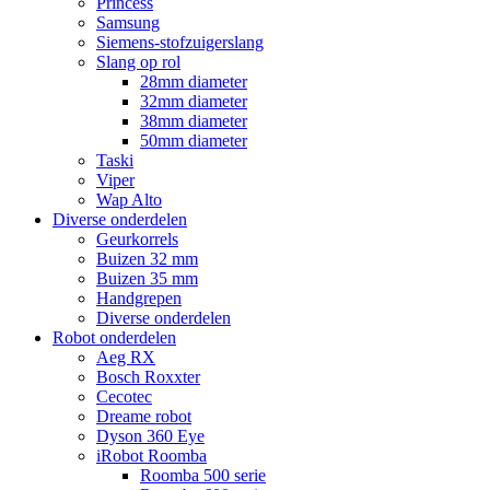
Princess
Samsung
Siemens-stofzuigerslang
Slang op rol
28mm diameter
32mm diameter
38mm diameter
50mm diameter
Taski
Viper
Wap Alto
Diverse onderdelen
Geurkorrels
Buizen 32 mm
Buizen 35 mm
Handgrepen
Diverse onderdelen
Robot onderdelen
Aeg RX
Bosch Roxxter
Cecotec
Dreame robot
Dyson 360 Eye
iRobot Roomba
Roomba 500 serie