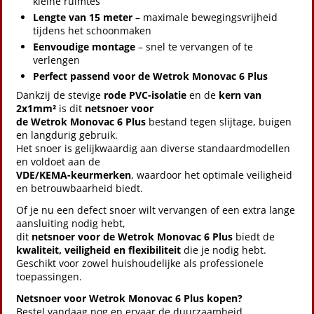
kleine ruimtes
Lengte van 15 meter
– maximale bewegingsvrijheid
tijdens het schoonmaken
Eenvoudige montage
– snel te vervangen of te
verlengen
Perfect passend voor de Wetrok Monovac 6 Plus
Dankzij de stevige
rode PVC-isolatie
en de
kern van
2x1mm²
is dit
netsnoer voor
de Wetrok Monovac 6 Plus
bestand tegen slijtage, buigen
en langdurig gebruik.
Het snoer is gelijkwaardig aan diverse standaardmodellen
en voldoet aan de
VDE/KEMA-keurmerken
, waardoor het optimale veiligheid
en betrouwbaarheid biedt.
Of je nu een defect snoer wilt vervangen of een extra lange
aansluiting nodig hebt,
dit
netsnoer voor de Wetrok Monovac 6 Plus
biedt de
kwaliteit, veiligheid en flexibiliteit
die je nodig hebt.
Geschikt voor zowel huishoudelijke als professionele
toepassingen.
Netsnoer voor Wetrok Monovac 6 Plus kopen?
Bestel vandaag nog en ervaar de duurzaamheid,