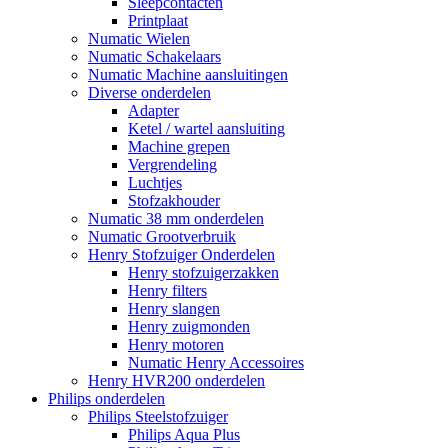
Sleepcontacten
Printplaat
Numatic Wielen
Numatic Schakelaars
Numatic Machine aansluitingen
Diverse onderdelen
Adapter
Ketel / wartel aansluiting
Machine grepen
Vergrendeling
Luchtjes
Stofzakhouder
Numatic 38 mm onderdelen
Numatic Grootverbruik
Henry Stofzuiger Onderdelen
Henry stofzuigerzakken
Henry filters
Henry slangen
Henry zuigmonden
Henry motoren
Numatic Henry Accessoires
Henry HVR200 onderdelen
Philips onderdelen
Philips Steelstofzuiger
Philips Aqua Plus