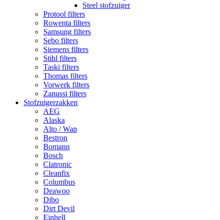
Steel stofzuiger
Protool filters
Rowenta filters
Samsung filters
Sebo filters
Siemens filters
Stihl filters
Taski filters
Thomas filters
Vorwerk filters
Zanussi filters
Stofzuigerzakken
AEG
Alaska
Alto / Wap
Bestron
Bomann
Bosch
Clatronic
Cleanfix
Columbus
Deawoo
Dibo
Dirt Devil
Einhell