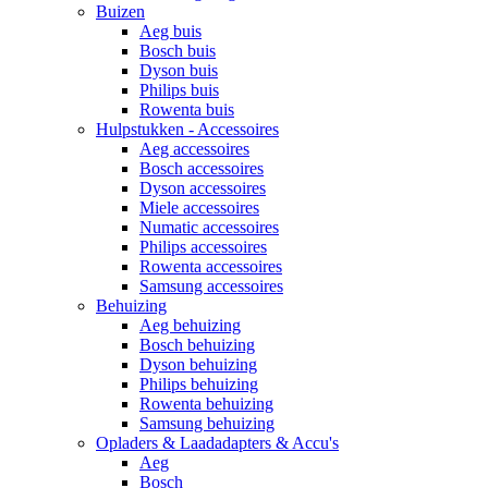
Buizen
Aeg buis
Bosch buis
Dyson buis
Philips buis
Rowenta buis
Hulpstukken - Accessoires
Aeg accessoires
Bosch accessoires
Dyson accessoires
Miele accessoires
Numatic accessoires
Philips accessoires
Rowenta accessoires
Samsung accessoires
Behuizing
Aeg behuizing
Bosch behuizing
Dyson behuizing
Philips behuizing
Rowenta behuizing
Samsung behuizing
Opladers & Laadadapters & Accu's
Aeg
Bosch