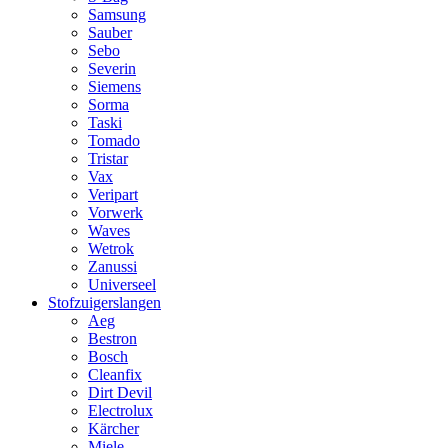
Samsung
Sauber
Sebo
Severin
Siemens
Sorma
Taski
Tomado
Tristar
Vax
Veripart
Vorwerk
Waves
Wetrok
Zanussi
Universeel
Stofzuigerslangen
Aeg
Bestron
Bosch
Cleanfix
Dirt Devil
Electrolux
Kärcher
Miele