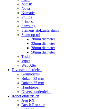
Nilfisk
Nova
Numatic
Philips
Princess
Samsung
Siemens-stofzuigerslang
Slang op rol
28mm diameter
32mm diameter
38mm diameter
50mm diameter
Taski
Viper
Wap Alto
Diverse onderdelen
Geurkorrels
Buizen 32 mm
Buizen 35 mm
Handgrepen
Diverse onderdelen
Robot onderdelen
Aeg RX
Bosch Roxxter