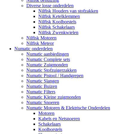
Nilfisk behuizing
Diverse losse onderdelen
Nilfisk Houders van stofzakken
Nilfisk Ketelklemmen
Nilfisk Koolborstels
Nilfisk Schakelaars
Nilfisk Zwenkwielen
Nilfisk Motoren
Nilfisk Meteor
Numatic onderdelen
Numatic aanbiedingen
Numatic Complete sets
Numatic Zuigmonden
Numatic Stofzuigerzakken
Numatic Pistool / Handgrepen
Numatic Slangen
Numatic Buizen
Numatic Filters
Numatic Kleine zuigmonden
Numatic Snoeren
Numatic Motoren & Elektrische Onderdelen
Motoren
Kabels en Netsnoeren
Schakelaars
Koolborstels