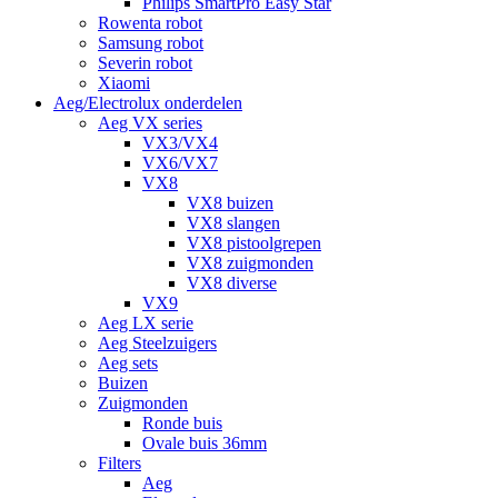
Philips SmartPro Easy Star
Rowenta robot
Samsung robot
Severin robot
Xiaomi
Aeg/Electrolux onderdelen
Aeg VX series
VX3/VX4
VX6/VX7
VX8
VX8 buizen
VX8 slangen
VX8 pistoolgrepen
VX8 zuigmonden
VX8 diverse
VX9
Aeg LX serie
Aeg Steelzuigers
Aeg sets
Buizen
Zuigmonden
Ronde buis
Ovale buis 36mm
Filters
Aeg