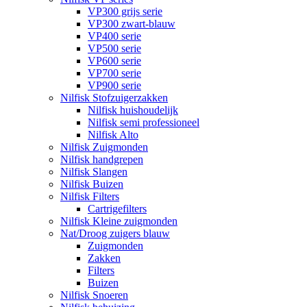
VP300 grijs serie
VP300 zwart-blauw
VP400 serie
VP500 serie
VP600 serie
VP700 serie
VP900 serie
Nilfisk Stofzuigerzakken
Nilfisk huishoudelijk
Nilfisk semi professioneel
Nilfisk Alto
Nilfisk Zuigmonden
Nilfisk handgrepen
Nilfisk Slangen
Nilfisk Buizen
Nilfisk Filters
​Cartrigefilters
Nilfisk Kleine zuigmonden
Nat/Droog zuigers blauw
Zuigmonden
Zakken
Filters
Buizen
Nilfisk Snoeren