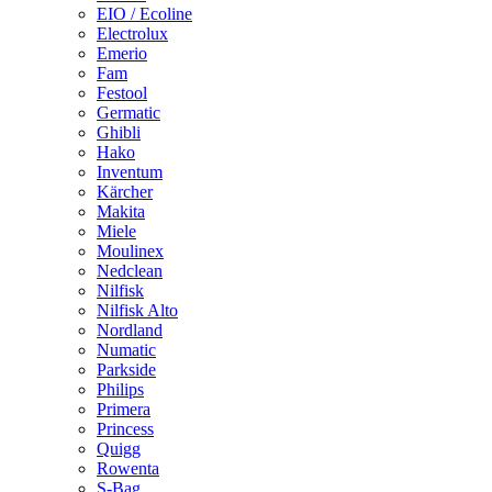
EIO / Ecoline
Electrolux
Emerio
Fam
Festool
Germatic
Ghibli
Hako
Inventum
Kärcher
Makita
Miele
Moulinex
Nedclean
Nilfisk
Nilfisk Alto
Nordland
Numatic
Parkside
Philips
Primera
Princess
Quigg
Rowenta
S-Bag