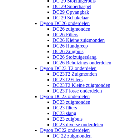
DC 29 Stofzuigerbuis
DC 29 Snoerhaspel
DC29 Opvangbak
DC 29 Schakelaar
Dyson DC26 onderdelen
DC26 zuigmonden
DC26 Filters
DC26 Kleine zuigmonden
DC26 Handgreep
DC26 Zuigbuis
DC26 Stofzuigerslang
DC26 Behuizings onderdelen
Dyson DC23 T2 onderdelen
DC23T2 Zuigmonden
DC23T2Filters
DC23T2 Kleine zuigmonden
DC23T losse onderdelen
Dyson DC23 onderdelen
DC23 zuigmonden
DC23 filters
DC23 slang
DC23 zuigbuis
DC23 diverse onderdelen
Dyson DC22 onderdelen
DC 22 zuigmonden