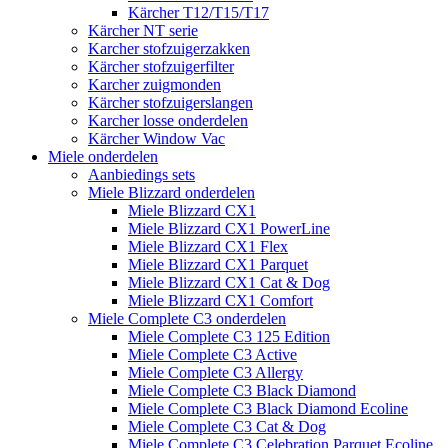
Kärcher T12/T15/T17
Kärcher NT serie
Karcher stofzuigerzakken
Kärcher stofzuigerfilter
Karcher zuigmonden
Kärcher stofzuigerslangen
Karcher losse onderdelen
Kärcher Window Vac
Miele onderdelen
Aanbiedings sets
Miele Blizzard onderdelen
Miele Blizzard CX1
Miele Blizzard CX1 PowerLine
Miele Blizzard CX1 Flex
Miele Blizzard CX1 Parquet
Miele Blizzard CX1 Cat & Dog
Miele Blizzard CX1 Comfort
Miele Complete C3 onderdelen
Miele Complete C3 125 Edition
Miele Complete C3 Active
Miele Complete C3 Allergy
Miele Complete C3 Black Diamond
Miele Complete C3 Black Diamond Ecoline
Miele Complete C3 Cat & Dog
Miele Complete C3 Celebration Parquet Ecoline​