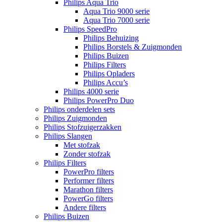
Philips Aqua Trio
Aqua Trio 9000 serie
Aqua Trio 7000 serie
Philips SpeedPro
Philips Behuizing
Philips Borstels & Zuigmonden
Philips Buizen
Philips Filters
Philips Opladers
Philips Accu’s
Philips 4000 serie
Philips PowerPro Duo
Philips onderdelen sets
Philips Zuigmonden
Philips Stofzuigerzakken
Philips Slangen
Met stofzak
Zonder stofzak
Philips Filters
PowerPro filters
Performer filters
Marathon filters
PowerGo filters
Andere filters
Philips Buizen