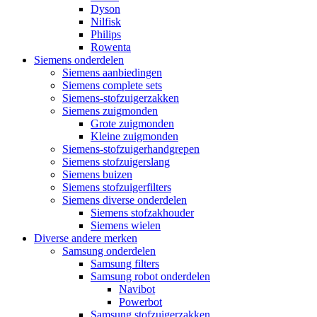
Dyson
Nilfisk
Philips
Rowenta
Siemens onderdelen
Siemens aanbiedingen
Siemens complete sets
Siemens-stofzuigerzakken
Siemens zuigmonden
Grote zuigmonden
Kleine zuigmonden
Siemens-stofzuigerhandgrepen
Siemens stofzuigerslang
Siemens buizen
Siemens stofzuigerfilters
Siemens diverse onderdelen
Siemens stofzakhouder
Siemens wielen
Diverse andere merken
Samsung onderdelen
Samsung filters
Samsung robot onderdelen
Navibot
Powerbot
Samsung stofzuigerzakken