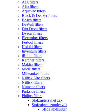
Aeg filters
Alto filters​
Aquavac filters
Black & Decker filters
Bosch filters
DeWalt filters
Dirt Devil filters
Dyson filters
Electrolux filters
Festool filters
Hokiki filters
Inventum filters
iRobot filters
Karcher filters
Makita filters
Miele filters
Milwaukee filters
Nilfisk Alto filters
Nilfisk filters
Numatic filters
Parkside filters
Philips filters
Stofzuigers met zak
Stofzuigers zonder zak
Slede stofzuiger