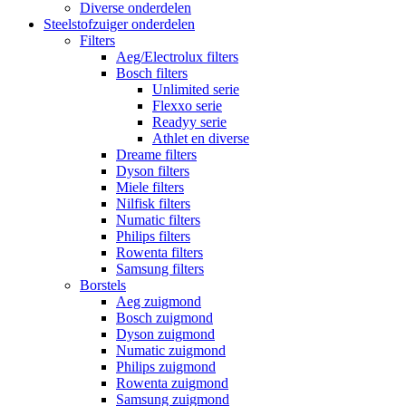
Diverse onderdelen
Steelstofzuiger onderdelen
Filters
Aeg/Electrolux filters
Bosch filters
Unlimited serie
Flexxo serie
Readyy serie
Athlet en diverse
Dreame filters
Dyson filters
Miele filters
Nilfisk filters
Numatic filters
Philips filters
Rowenta filters
Samsung filters
Borstels
Aeg zuigmond
Bosch zuigmond
Dyson zuigmond
Numatic zuigmond
Philips zuigmond
Rowenta zuigmond
Samsung zuigmond