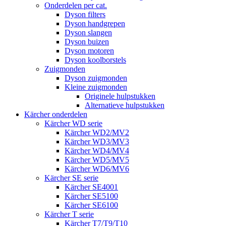
Onderdelen per cat.
Dyson filters
Dyson handgrepen
Dyson slangen
Dyson buizen
Dyson motoren
Dyson koolborstels
Zuigmonden
Dyson zuigmonden
Kleine zuigmonden
Originele hulpstukken
Alternatieve hulpstukken
Kärcher onderdelen
Kärcher WD serie
Kärcher WD2/MV2
Kärcher WD3/MV3
Kärcher WD4/MV4
Kärcher WD5/MV5
Kärcher WD6/MV6
Kärcher SE serie
Kärcher SE4001
Kärcher SE5100
Kärcher SE6100
Kärcher T serie
Kärcher T7/T9/T10