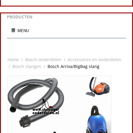
PRODUCTEN
MENU
Home
/
Bosch onderdelen
/
Accessoires en onderdelen
/
Bosch slangen
/
Bosch Arriva/BigBag slang