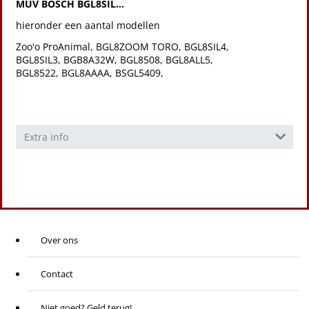
MUV BOSCH BGL8SIL...
hieronder een aantal modellen
Zoo'o ProAnimal, BGL8ZOOM TORO, BGL8SIL4,
BGL8SIL3, BGB8A32W, BGL8508, BGL8ALL5,
BGL8522, BGL8AAAA, BSGL5409,
Extra info
Over ons
Contact
Niet goed? Geld terug!