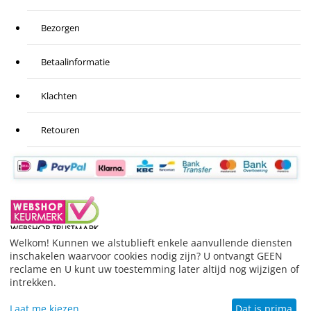
Bezorgen
Betaalinformatie
Klachten
Retouren
Welkom! Kunnen we alstublieft enkele aanvullende diensten
inschakelen waarvoor cookies nodig zijn? U ontvangt GEEN
BESTELLING HERROEPEN
reclame en U kunt uw toestemming later altijd nog wijzigen of
© 1999-2026 Stofzuigeronderdelen.nl.
Merknamen die
intrekken.
gebruikt worden hebben slechts de functie de
toepasbaarheid van het product aan te geven.
Laat me kiezen
Dat is prima