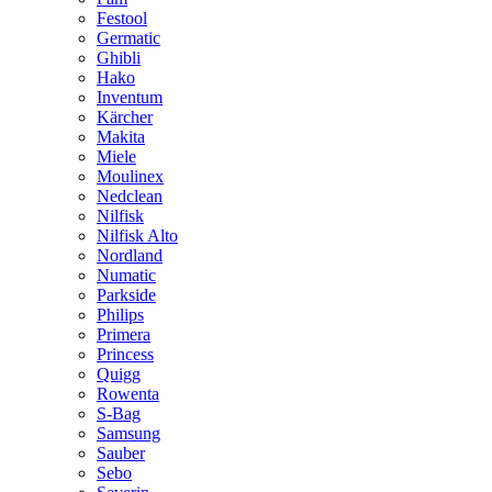
Festool
Germatic
Ghibli
Hako
Inventum
Kärcher
Makita
Miele
Moulinex
Nedclean
Nilfisk
Nilfisk Alto
Nordland
Numatic
Parkside
Philips
Primera
Princess
Quigg
Rowenta
S-Bag
Samsung
Sauber
Sebo