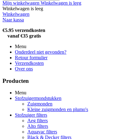
Mijn winkelwagen
Winkelwagen is leeg
Winkelwagen is leeg
Winkelwagen
Naar kassa
€5.95 verzendkosten
vanaf €35 gratis
Menu
Onderdeel niet gevonden?
Retour formulier
Verzendkosten
Over ons
Producten
Menu
Stofzuigermondstukken
Zuigmonden
Kleine zuigmonden en plumo's
Stofzuiger filters
Aeg filters
Alto filters​
Aquavac filters
Black & Decker filters