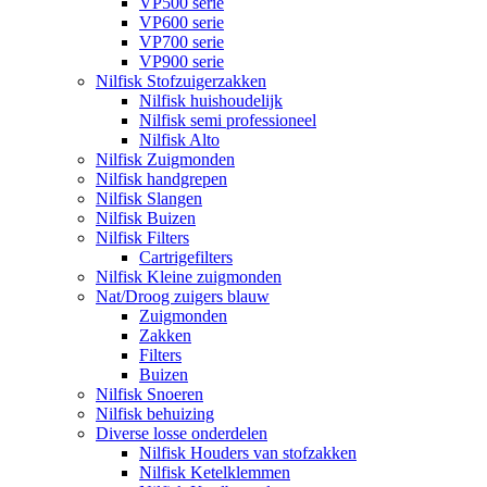
VP500 serie
VP600 serie
VP700 serie
VP900 serie
Nilfisk Stofzuigerzakken
Nilfisk huishoudelijk
Nilfisk semi professioneel
Nilfisk Alto
Nilfisk Zuigmonden
Nilfisk handgrepen
Nilfisk Slangen
Nilfisk Buizen
Nilfisk Filters
​Cartrigefilters
Nilfisk Kleine zuigmonden
Nat/Droog zuigers blauw
Zuigmonden
Zakken
Filters
Buizen
Nilfisk Snoeren
Nilfisk behuizing
Diverse losse onderdelen
Nilfisk Houders van stofzakken
Nilfisk Ketelklemmen