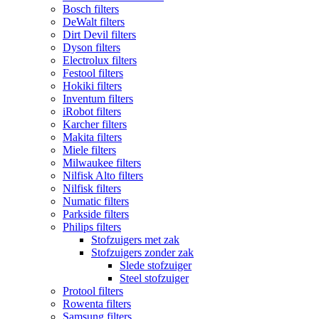
Bosch filters
DeWalt filters
Dirt Devil filters
Dyson filters
Electrolux filters
Festool filters
Hokiki filters
Inventum filters
iRobot filters
Karcher filters
Makita filters
Miele filters
Milwaukee filters
Nilfisk Alto filters
Nilfisk filters
Numatic filters
Parkside filters
Philips filters
Stofzuigers met zak
Stofzuigers zonder zak
Slede stofzuiger
Steel stofzuiger
Protool filters
Rowenta filters
Samsung filters