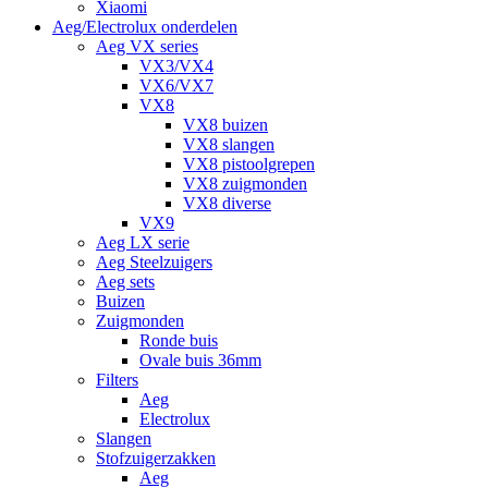
Xiaomi
Aeg/Electrolux onderdelen
Aeg VX series
VX3/VX4
VX6/VX7
VX8
VX8 buizen
VX8 slangen
VX8 pistoolgrepen
VX8 zuigmonden
VX8 diverse
VX9
Aeg LX serie
Aeg Steelzuigers
Aeg sets
Buizen
Zuigmonden
Ronde buis
Ovale buis 36mm
Filters
Aeg
Electrolux
Slangen
Stofzuigerzakken
Aeg