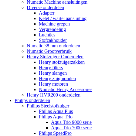
Numatic Machine aansluitingen
Diverse onderdelen
Adapter
Ketel / wartel aansluiting
Machine grepen
Vergrendeling
Luchtjes
Stofzakhouder
Numatic 38 mm onderdelen
Numatic Grootverbruik
Henry Stofzuiger Onderdelen
Henry stofzuigerzakken
Henry filters
Henry slangen
Henry zuigmonden
Henry motoren
Numatic Henry Accessoires
Henry HVR200 onderdelen
Philips onderdelen
Philips Steelstofzuiger
Philips Aqua Plus
Philips Aqua Trio
Aqua Trio 9000 serie
Aqua Trio 7000 serie
Philips SpeedPro