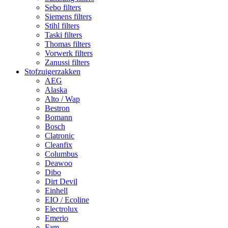
Sebo filters
Siemens filters
Stihl filters
Taski filters
Thomas filters
Vorwerk filters
Zanussi filters
Stofzuigerzakken
AEG
Alaska
Alto / Wap
Bestron
Bomann
Bosch
Clatronic
Cleanfix
Columbus
Deawoo
Dibo
Dirt Devil
Einhell
EIO / Ecoline
Electrolux
Emerio
Fam