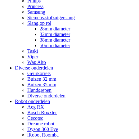
Philips
Princess
Samsung
Siemens-stofzuigerslang
Slang op rol
28mm diameter
32mm diameter
38mm diameter
50mm diameter
Taski
Viper
Wap Alto
Diverse onderdelen
Geurkorrels
Buizen 32 mm
Buizen 35 mm
Handgrepen
Diverse onderdelen
Robot onderdelen
Aeg RX
Bosch Roxxter
Cecotec
Dreame robot
Dyson 360 Eye
iRobot Roomba