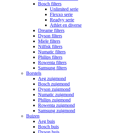
Bosch filters
Unlimited serie
Flexxo serie
Readyy serie
Athlet en diverse
Dreame filters
Dyson filters
Miele filters
Nilfisk filters
Numatic filters
Philips filters
Rowenta filters
Samsung filters
Borstels
Aeg zuigmond
Bosch zuigmond
Dyson zuigmond
Numatic zuigmond
Philips zuigmond
Rowenta zuigmond
Samsung zuigmond
Buizen
Aeg buis
Bosch buis
Dyson buis