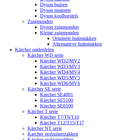
Dyson buizen
Dyson motoren
Dyson koolborstels
Zuigmonden
Dyson zuigmonden
Kleine zuigmonden
Originele hulpstukken
Alternatieve hulpstukken
Kärcher onderdelen
Kärcher WD serie
Kärcher WD2/MV2
Kärcher WD3/MV3
Kärcher WD4/MV4
Kärcher WD5/MV5
Kärcher WD6/MV6
Kärcher SE serie
Kärcher SE4001
Kärcher SE5100
Kärcher SE6100
Kärcher T serie
Kärcher T7/T9/T10
Kärcher T12/T15/T17
Kärcher NT serie
Karcher stofzuigerzakken
Kärcher stofzuigerfilter