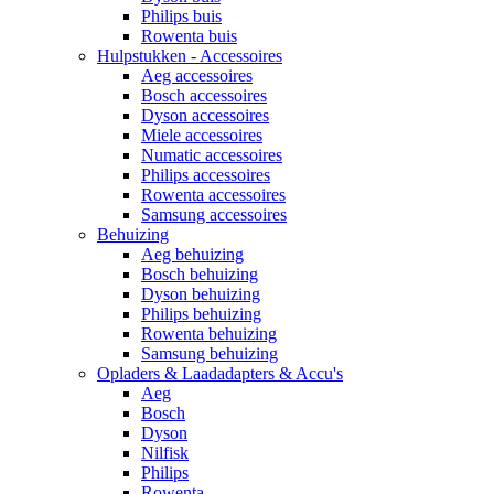
Philips buis
Rowenta buis
Hulpstukken - Accessoires
Aeg accessoires
Bosch accessoires
Dyson accessoires
Miele accessoires
Numatic accessoires
Philips accessoires
Rowenta accessoires
Samsung accessoires
Behuizing
Aeg behuizing
Bosch behuizing
Dyson behuizing
Philips behuizing
Rowenta behuizing
Samsung behuizing
Opladers & Laadadapters & Accu's
Aeg
Bosch
Dyson
Nilfisk
Philips
Rowenta