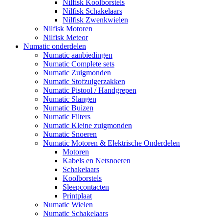
Nilfisk Koolborstels
Nilfisk Schakelaars
Nilfisk Zwenkwielen
Nilfisk Motoren
Nilfisk Meteor
Numatic onderdelen
Numatic aanbiedingen
Numatic Complete sets
Numatic Zuigmonden
Numatic Stofzuigerzakken
Numatic Pistool / Handgrepen
Numatic Slangen
Numatic Buizen
Numatic Filters
Numatic Kleine zuigmonden
Numatic Snoeren
Numatic Motoren & Elektrische Onderdelen
Motoren
Kabels en Netsnoeren
Schakelaars
Koolborstels
Sleepcontacten
Printplaat
Numatic Wielen
Numatic Schakelaars