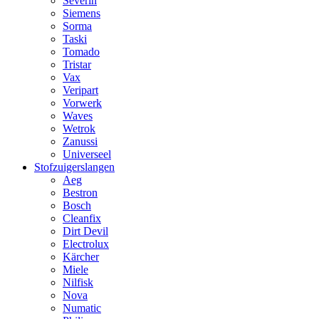
Severin
Siemens
Sorma
Taski
Tomado
Tristar
Vax
Veripart
Vorwerk
Waves
Wetrok
Zanussi
Universeel
Stofzuigerslangen
Aeg
Bestron
Bosch
Cleanfix
Dirt Devil
Electrolux
Kärcher
Miele
Nilfisk
Nova
Numatic