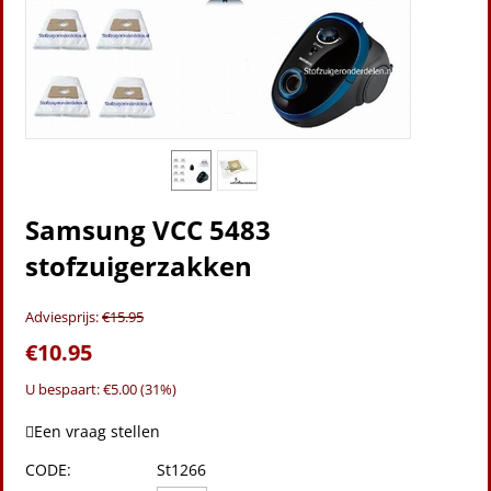
Samsung VCC 5483
stofzuigerzakken
Adviesprijs:
€
15.95
€
10.95
U bespaart: €
5.00
(
31
%)
Een vraag stellen
CODE:
St1266